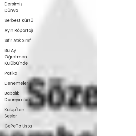
Dersimiz
Dünya
Serbest Kürsü
Ayın Röportajı
Sıfır Atık Sınıf
Bu Ay
Öğretmen
Kulübü'nde
Patika
Denemeler
Babalık
Deneyimleri
Kulüp'ten
Sesler
GePeTo Usta