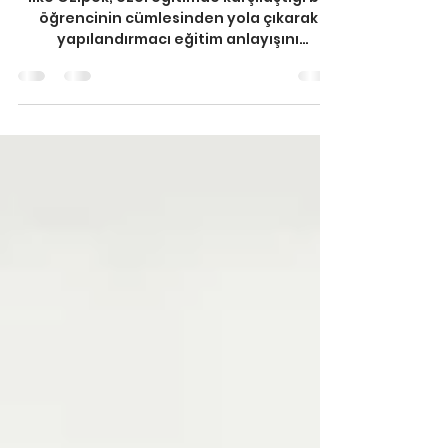
OLUR?
İlke Özipek, özel eğitimde karşılaştığı bir
öğrencinin cümlesinden yola çıkarak
yapılandırmacı eğitim anlayışını
sorguluyor. Edgar Dale’in öğrenme konisi
ve Vygotsky’nin yakınsak gelişim alanı
kavramları eşliğinde, öğrenmenin kişisel
bir içselleştirme süreci olduğunu
vurgulayan yazı, her öğretmene “bilgiyi
öğrencinin kendisine anlatma hakkı”nı
hatırlatıyor. Sınıfın içinden gelen güçlü bir
eğitim yaklaşımı yorumu.