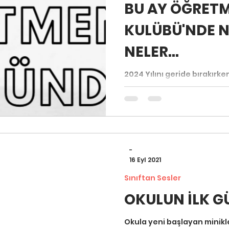
BU AY ÖĞRET
KULÜBÜ'NDE N
To Usta
NELER...
2024 Yılını geride bırakırk
Buluşma, 1 Açık Atölye, 4 Blo
seslendik.
-
16 Eyl 2021
Sınıftan Sesler
OKULUN İLK G
Okula yeni başlayan minikl