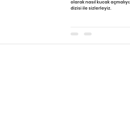
olarak nasıl kucak açmalıyız? "Sınıftan Sesler" 
dizisi ile sizlerleyiz.