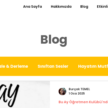
Ana Sayfa
Hakkımızda
Blog
Etkinl
Blog
le & Derleme
Sınıftan Sesler
Hayatım Mut
est Kürsü
Ayın Röportajı
Sıfır Atık Sınıf
Burçak TEMEL
1 Oca 2025
Bu Ay Öğretmen Kulübü'nd
nde
Patika
Denemeler
Babalık Deneyiml