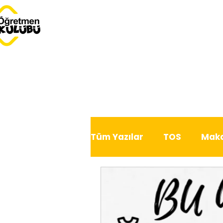
Tüm Yazılar
TOS
Maka
Dersimiz Dünya
Serb
Bu Ay Öğretmen Kulübü'