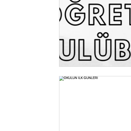
Kulüp'ten Sesler
GePe