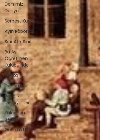
Dersimiz
Dünya
Serbest Kürsü
Ayın Röportajı
Sıfır Atık Sınıf
Bu Ay
Öğretmen
Kulübü'nde
Patika
Denemeler
Babalık
Deneyimleri
Kulüp'ten
Sesler
GePeTo Usta