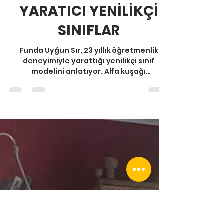
Funda Uyğun Sır
14 Ara 2025
3 dakikada okunur
Sınıftan Sesler
YARATICI YENİLİKÇİ
SINIFLAR
Funda Uyğun Sır, 23 yıllık öğretmenlik
deneyimiyle yarattığı yenilikçi sınıf
modelini anlatıyor. Alfa kuşağı
öğrencilerinin ihtiyaçlarına göre yeniden
tasarladığı iç ve dış mekân sınıflar, dikkat
dağınıklığı, hiperaktivite gibi sorunlara
çözüm sunarken oyunla, doğayla, geri
dönüşümle öğrenmenin kapısını aralıyor.
Blog yazısında çocukların okula aidiyetini
artıran yaratıcı uygulamaların detaylarını