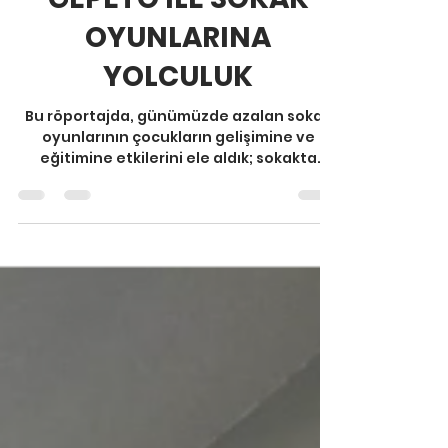
GePeTo Usta
GEPETO İLE SOKAK
OYUNLARINA
YOLCULUK
Bu röportajda, günümüzde azalan sokak
oyunlarının çocukların gelişimine ve
eğitimine etkilerini ele aldık; sokakta
oyunun çocukluk için neden hâlâ önemli
olduğunu konuştuk.