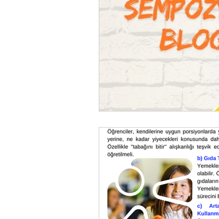
Kulüp'ten Sesler
GePe