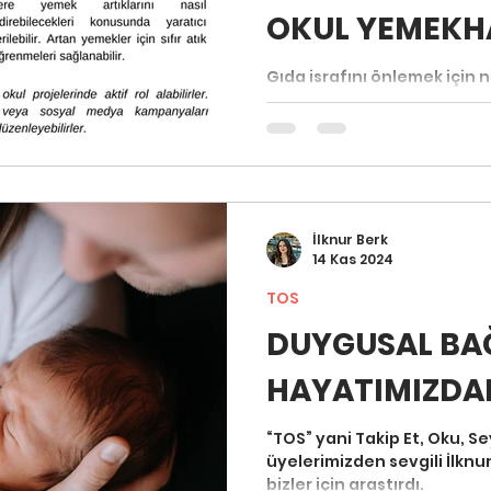
OKUL YEMEKH
GIDA İSRAFIN
Gıda israfını önlemek için 
araştırıp, uyguladığı yönte
#ogretmenkulubu #blog y
İlknur Berk
14 Kas 2024
TOS
DUYGUSAL BA
HAYATIMIZDA
“TOS” yani Takip Et, Oku, S
üyelerimizden sevgili İlknu
bizler için araştırdı.