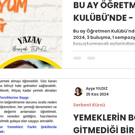
BU AY ÖĞRET
KULÜBÜ'NDE -
To Usta
Bu ay Öğretmen Kulübü'nde
2024, 3 buluşma, 1 sempozy
koşuşturmacalı aylarindan b
Ayşe YILDIZ
25 Kas 2024
Serbest Kürsü
YEMEKLERİN 
GİTMEDİĞİ BİR