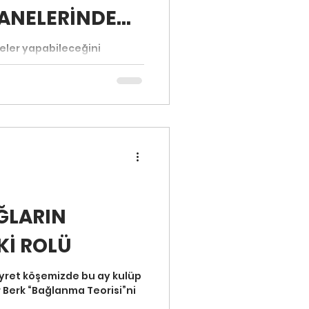
ANELERİNDE
I ÖNLEMEK
neler yapabileceğini
mleri paylaştık.
azısı
ĞLARIN
Kİ ROLÜ
eyret köşemizde bu ay kulüp
r Berk “Bağlanma Teorisi”ni