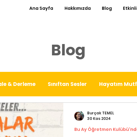
Ana Sayfa
Hakkımızda
Blog
Etkinl
Blog
le & Derleme
Sınıftan Sesler
Hayatım Mut
est Kürsü
Ayın Röportajı
Sıfır Atık Sınıf
Burçak TEMEL
30 Kas 2024
Bu Ay Öğretmen Kulübü'nd
nde
Patika
Denemeler
Babalık Deneyiml