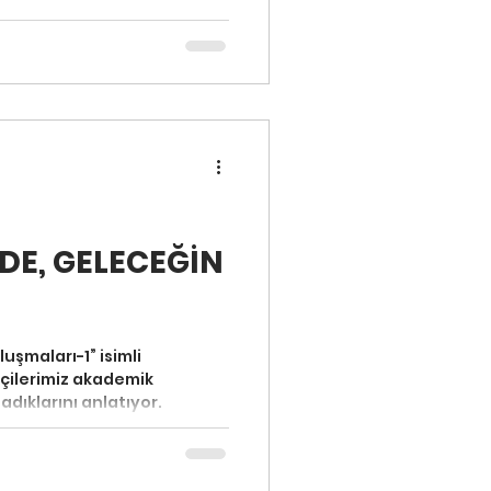
DE, GELECEĞİN
şmaları-1” isimli
çilerimiz akademik
adıklarını anlatıyor.