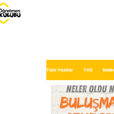
Tüm Yazılar
TOS
Maka
Dersimiz Dünya
Serb
Bu Ay Öğretmen Kulübü'