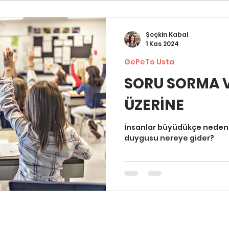
Şeçkin Kabal
1 Kas 2024
GePeTo Usta
SORU SORMA V
ÜZERİNE
İnsanlar büyüdükçe neden 
duygusu nereye gider?