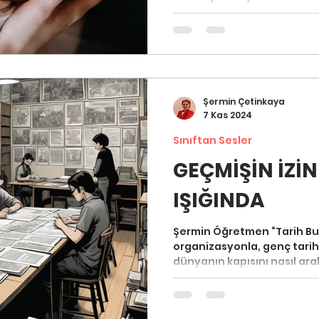
Şermin Çetinkaya
7 Kas 2024
Sınıftan Sesler
GEÇMİŞİN İZİN
IŞIĞINDA
Şermin Öğretmen “Tarih Bulu
organizasyonla, genç tarih
dünyanın kapısını nasıl aral