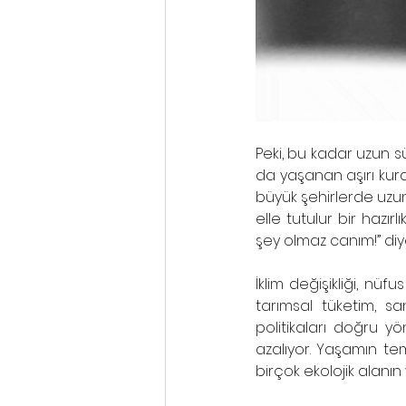
Peki, bu kadar uzun sür
da yaşanan aşırı kurak
büyük şehirlerde uzun s
elle tutulur bir hazı
şey olmaz canım!” diye
İklim değişikliği, nüfu
tarımsal tüketim, sa
politikaları doğru 
azalıyor. Yaşamın t
birçok ekolojik alanın