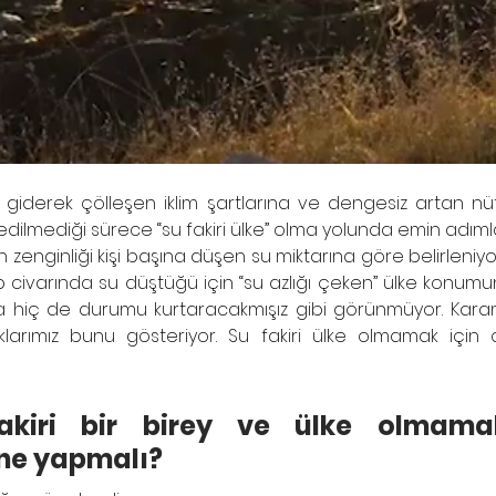
giderek çölleşen iklim şartlarına ve dengesiz artan nü
mediği sürece “su fakiri ülke” olma yolunda emin adımlarla 
enginliği kişi başına düşen su miktarına göre belirleniyor. Ül
 civarında su düştüğü için “su azlığı çeken” ülke konumun
rda hiç de durumu kurtaracakmışız gibi görünmüyor. Kar
arımız bunu gösteriyor. Su fakiri ülke olmamak için ci
fakiri bir birey ve ülke olmama
 ne yapmalı?