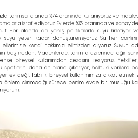
zla tarımsal alanda %74 oranında kullanıyoruz ve maalesef
malarla israf ediyoruz. Evlerde %15 oranında ve sanayide 
ut. Her alanda da yanlış politikalarla suyu kirletiyor v
le suyu yeteri kadar dönüştüremiyoruz. Su her canlının
ellerimizle kendi hakkımızı elimizden alıyoruz. Suyun ad
inin baş nedeni. Madenlerde, tarım arazilerinde, ağır sana
nse bireysel kullanımdan cezasını kesiyoruz. Yetkililer,
spotlarını daha ön plana çıkarıyor, halbuki verilere bakı
yer ev değil. Tabii ki bireysel kullanımımıza dikkat etmek 
ra önlem alınmadığı sürece benim evde bir musluğu kap
ıyorum. 