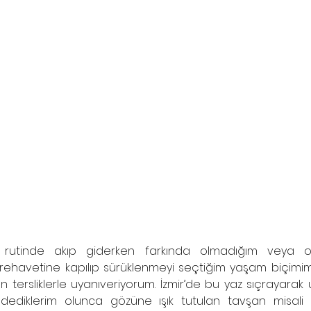
ir rutinde akıp giderken farkında olmadığım veya o
rehavetine kapılıp sürüklenmeyi seçtiğim yaşam biçimim
tersliklerle uyanıveriyorum. İzmir’de bu yaz sıçrayarak u
ediklerim olunca gözüne ışık tutulan tavşan misali