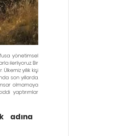
fusa yönetimsel 
ilerliyoruz. Bir 
kemiz yıllık kişi 
da son yıllarda. 
amsar olmamaya 
ddi yaptırımlar 
k adına 