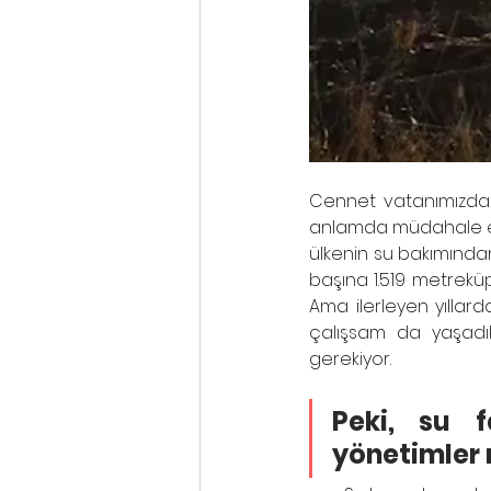
Cennet vatanımızda 
anlamda müdahale edil
ülkenin su bakımından z
başına 1.519 metreküp
Ama ilerleyen yılla
çalışsam da yaşadıkl
gerekiyor. 
Peki, su 
yönetimler