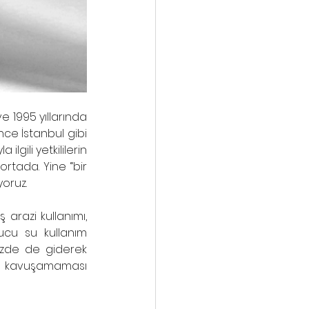
e 1995 yıllarında 
nce İstanbul gibi 
gili yetkililerin 
rtada. Yine “bir 
oruz. 
 arazi kullanımı, 
ucu su kullanım 
zde de giderek 
e kavuşamaması 