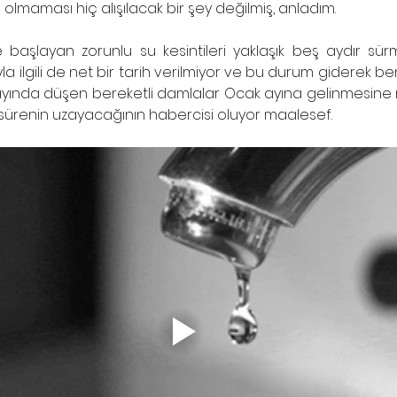
olmaması hiç alışılacak bir şey değilmiş, anladım.
 başlayan zorunlu su kesintileri yaklaşık beş aydır sürm
 ilgili de net bir tarih verilmiyor ve bu durum giderek be
 ayında düşen bereketli damlalar Ocak ayına gelinmesine r
ürenin uzayacağının habercisi oluyor maalesef. 