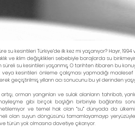
e su kesintileri Türkiye’de ilk kez mi yaşanıyor? Hayır, 1994 v
lık ve iklim değişiklikleri sebebiyle barajlarda su birikmeyi
üreli su kesintileri yaşanmış. O tarihten itibaren bu konuyla il
rlık veya kesintileri önleme çalışması yapmadığı maalesef o
rek geçiştirilmiş yılların acı sonucunu bu yıl derinden yaşıy
s artışı, orman yangınları ve sulak alanların tahribatı, yanlış
nayileşme gibi birçok başlığın birbiriyle bağlantısı son
yönetilemiyor ve temel hak olan “su” dünyada da ülkemi
emeli olan suyun döngüsünü tamamlayamayıp yeryüzüyl
 ve türün yok olmasına davetiye çıkarıyor. 