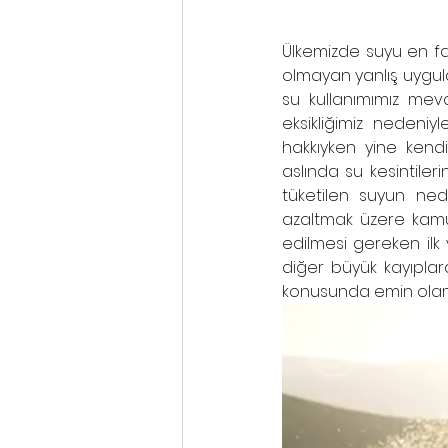
Ülkemizde suyu en fa
olmayan yanlış uygula
su kullanımımız mevc
eksikliğimiz nedeniy
hakkıyken yine kendi 
aslında su kesintiler
tüketilen suyun nede
azaltmak üzere kamu 
edilmesi gereken ilk 
diğer büyük kayıpla
konusunda emin olam