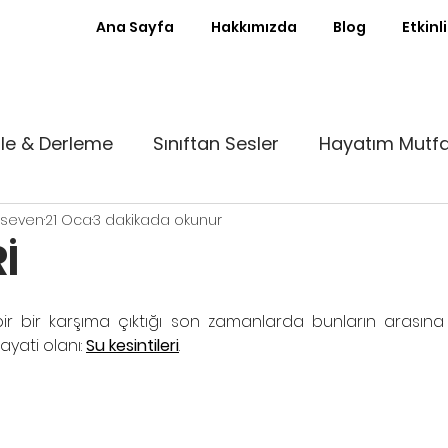
Ana Sayfa
Hakkımızda
Blog
Etkinl
le & Derleme
Sınıftan Sesler
Hayatım Mutf
rkseven
21 Oca
3 dakikada okunur
st Kürsü
Ayın Röportajı
Sıfır Atık Sınıf
İ
nde
Patika
Denemeler
Babalık Deneyimle
ir bir karşıma çıktığı son zamanlarda bunların arasına 
yati olanı: 
Su kesintileri
.
To Usta