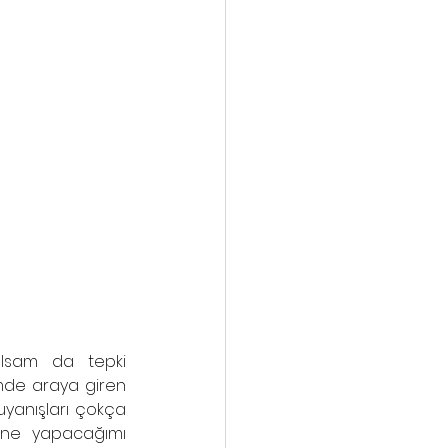
lsam da tepki 
de araya giren 
yanışları çokça 
 ne yapacağımı 