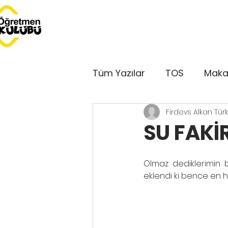
Tüm Yazılar
TOS
Maka
Firdevs Alkan Tü
Dersimiz Dünya
Serbe
SU FAKİR
Bu Ay Öğretmen Kulübü'
Olmaz dediklerimin b
eklendi ki bence en ha
Kulüp'ten Sesler
GePe