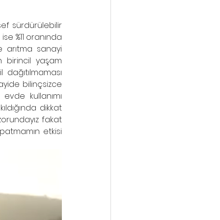
 sürdürülebilir 
ise %11 oranında 
e arıtma sanayi 
 birincil yaşam 
il dağıtılmaması 
yide bilinçsizce 
 evde kullanımı 
ldığında dikkat 
zorundayız fakat 
atmamın etkisi 