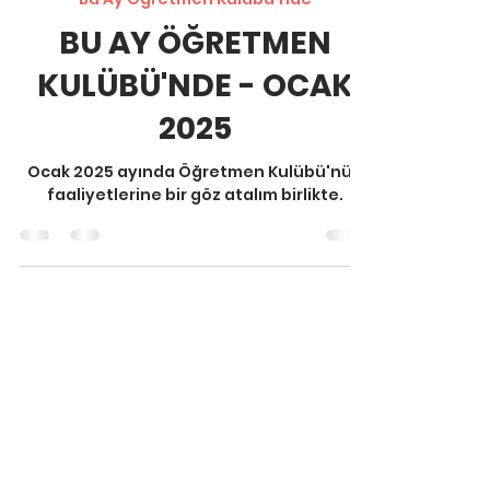
Burçak TEMEL
31 Oca 2025
0 dakikada okunur
Bu Ay Öğretmen Kulübü'nde
BU AY ÖĞRETMEN
KULÜBÜ'NDE - OCAK
2025
Ocak 2025 ayında Öğretmen Kulübü'nün
faaliyetlerine bir göz atalım birlikte.