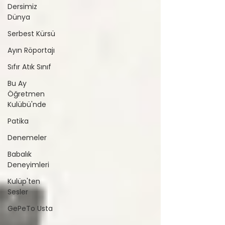
Dersimiz
Dünya
Serbest Kürsü
Ayın Röportajı
Sıfır Atık Sınıf
Bu Ay
Öğretmen
Kulübü'nde
Patika
Denemeler
Babalık
Deneyimleri
Kulüp'ten
Sesler
GePeTo Usta