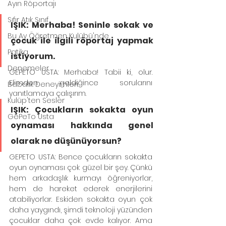
Ayın Röportajı
Sıfır Atık Sınıf
IŞIK: Merhaba! Seninle sokak ve 
Bu Ay Öğretmen Kulübü'nde
çocuk ile ilgili röportaj yapmak 
Patika
istiyorum.
Denemeler
GEPETO USTA: Merhaba! Tabii ki, olur. 
Elimden geldiğince sorularını 
Babalık Deneyimleri
yanıtlamaya çalışırım.
Kulüp'ten Sesler
IŞIK: Çocukların sokakta oyun 
GePeTo Usta
oynaması hakkında genel 
olarak ne düşünüyorsun?
GEPETO USTA: Bence çocukların sokakta 
oyun oynaması çok güzel bir şey. Çünkü 
hem arkadaşlık kurmayı öğreniyorlar, 
hem de hareket ederek enerjilerini 
atabiliyorlar. Eskiden sokakta oyun çok 
daha yaygındı, şimdi teknoloji yüzünden 
çocuklar daha çok evde kalıyor. Ama 