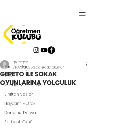
Yazı
Tüm Yazılar
Işık Yaşdalı
Tüm Yazılar
28 Ara 2025
3 dakikada okunur
GEPETO İLE SOKAK
TOS
OYUNLARINA YOLCULUK
Makale & Derleme
Sınıftan Sesler
Hayatım Mutfak
Dersimiz Dünya
Serbest Kürsü