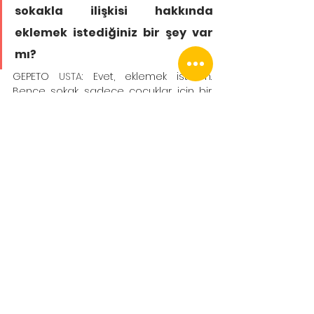
sokakla ilişkisi hakkında 
eklemek istediğiniz bir şey var 
mı?
GEPETO
 USTA
: Evet, eklemek isterim. 
Bence sokak sadece çocuklar için bir 
oyun alanı değil, aynı zamanda 
öğrenme ve keşfetme alanıdır. 
Çocuklar sokakta hem doğayla hem 
arkadaşlarıyla etkileşime giriyor, hem 
de kendi sınırlarını, yeteneklerini ve 
hayal güçlerini test ediyorlar. Aileler ve 
eğitimciler olarak, çocukların sokakta 
güvenli bir şekilde vakit 
geçirebilecekleri ortamlar yaratmak 
çok önemli. Böylece çocuklar hem 
fiziksel olarak sağlıklı büyür, hem de 
sosyal ve duygusal becerilerini 
geliştirirler. Sokak, modern çağda da 
çocukluğun vazgeçilmez bir parçası 
olmalı.