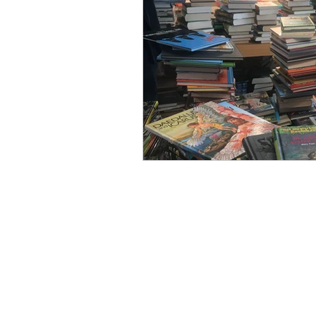
Kulüp'ten Sesler
GePe