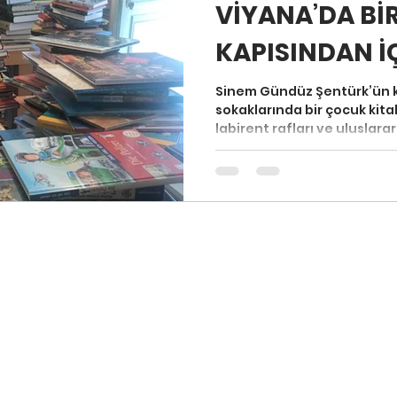
VİYANA’DA Bİ
KAPISINDAN İÇE
To Usta
Sinem Gündüz Şentürk’ün 
sokaklarında bir çocuk kitab
labirent rafları ve uluslara
“Viyana’da Bir Sahafın Kapıs
çocuk edebiyatı meraklıları
kültürel karşılaşmalara ve s
ardındaki gönül köprüsüne
Antiquariat’in tozlu raflar
sahafların sıcacık ruhunu t