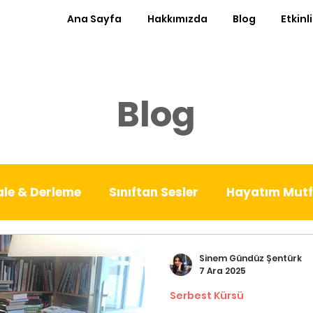
Ana Sayfa
Hakkımızda
Blog
Etkinl
Blog
le & Derleme
Sınıftan Sesler
Hayatım Mut
est Kürsü
Ayın Röportajı
Sıfır Atık Sınıf
Sinem Gündüz Şentürk
7 Ara 2025
Serbest Kürsü
nde
Patika
Denemeler
Babalık Deneyiml