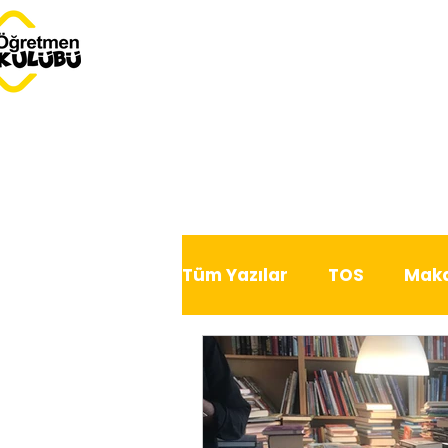
Tüm Yazılar
TOS
Maka
Dersimiz Dünya
Serb
Bu Ay Öğretmen Kulübü'