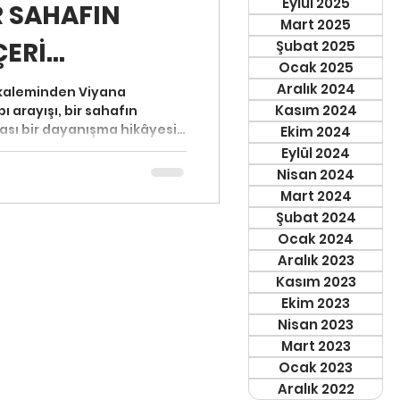
Eylül 2025
R SAHAFIN
Mart 2025
Rİ...
Şubat 2025
Ocak 2025
Aralık 2024
kaleminden Viyana
Kasım 2024
ı arayışı, bir sahafın
rası bir dayanışma hikâyesi.
Ekim 2024
ından İçeri” başlıklı bu yazı,
Eylül 2024
nı yurtdışında kitap avına,
Nisan 2024
amimi bir alışverişin
Mart 2024
 davet ediyor. Kinderbuch-
Şubat 2024
ında başlayan bu hikâye,
Ocak 2024
aşıyor.
Aralık 2023
Kasım 2023
Ekim 2023
Nisan 2023
Mart 2023
Ocak 2023
Aralık 2022