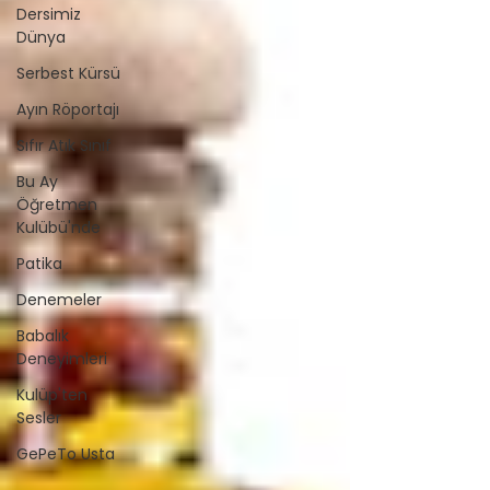
Dersimiz
Dünya
Serbest Kürsü
Ayın Röportajı
Sıfır Atık Sınıf
Bu Ay
Öğretmen
Kulübü'nde
Patika
Denemeler
Babalık
Deneyimleri
Kulüp'ten
Sesler
GePeTo Usta