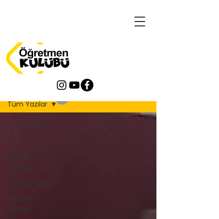
Blog
Tüm Yazılar
Tüm Yazılar
TOS
Makale &
Derleme
Sınıftan Sesler
Hayatım
Mutfak