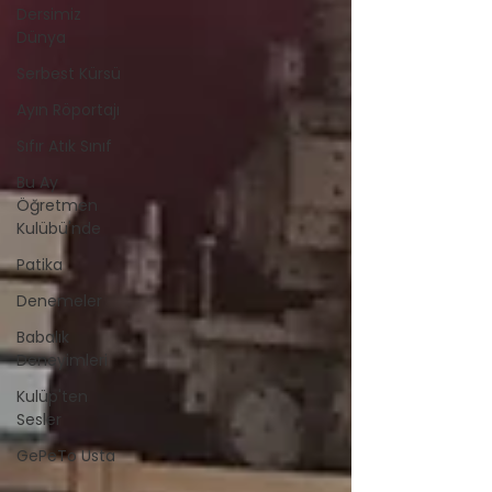
Dersimiz
Dünya
Serbest Kürsü
Ayın Röportajı
Sıfır Atık Sınıf
Bu Ay
Öğretmen
Kulübü'nde
Patika
Denemeler
Babalık
Deneyimleri
Kulüp'ten
Sesler
GePeTo Usta