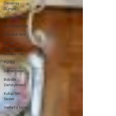
Dersimiz
Dünya
Serbest Kürsü
Ayın Röportajı
Sıfır Atık Sınıf
Bu Ay
Öğretmen
Kulübü'nde
Patika
Denemeler
Babalık
Deneyimleri
Kulüp'ten
Sesler
GePeTo Usta