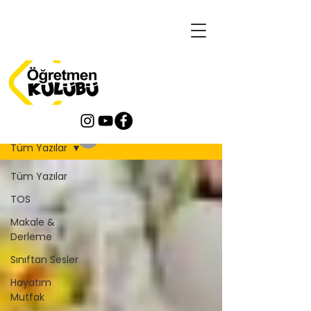
Blog
Tüm Yazılar
Tüm Yazılar
TOS
Makale &
Derleme
Sınıftan Sesler
Hayatım
Mutfak