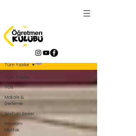
Blog
Tüm Yazılar
Tüm Yazılar
TOS
Makale &
Derleme
Sınıftan Sesler
Hayatım
Mutfak