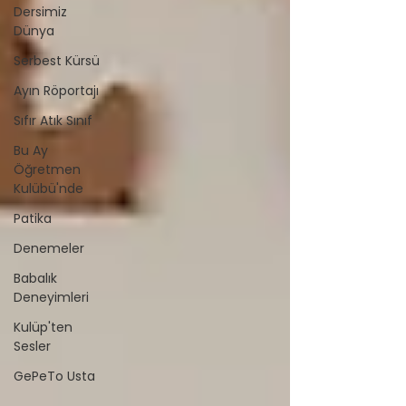
Dersimiz
Dünya
Serbest Kürsü
Ayın Röportajı
Sıfır Atık Sınıf
Bu Ay
Öğretmen
Kulübü'nde
Patika
Denemeler
Babalık
Deneyimleri
Kulüp'ten
Sesler
GePeTo Usta