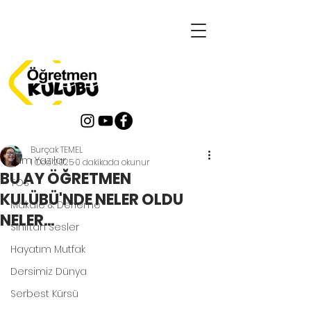
Yazı
Tüm Yazılar
Burçak TEMEL
Tüm Yazılar
1 Oca 2025
0 dakikada okunur
BU AY ÖĞRETMEN
TOS
KULÜBÜ'NDE NELER OLDU
Makale & Derleme
NELER...
Sınıftan Sesler
Hayatım Mutfak
Dersimiz Dünya
Serbest Kürsü