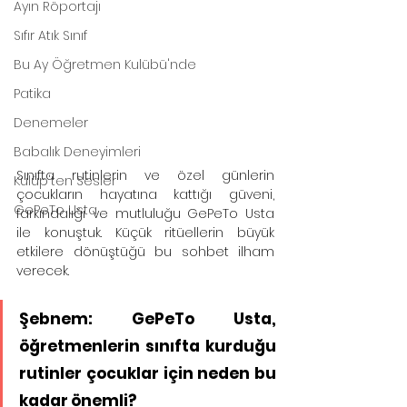
Ayın Röportajı
Sıfır Atık Sınıf
Bu Ay Öğretmen Kulübü'nde
Patika
Denemeler
Babalık Deneyimleri
Sınıfta rutinlerin ve özel günlerin 
Kulüp'ten Sesler
çocukların hayatına kattığı güveni, 
GePeTo Usta
farkındalığı ve mutluluğu GePeTo Usta 
ile konuştuk. Küçük ritüellerin büyük 
etkilere dönüştüğü bu sohbet ilham 
verecek.
Şebnem: GePeTo Usta, 
öğretmenlerin sınıfta kurduğu 
rutinler çocuklar için neden bu 
kadar önemli?