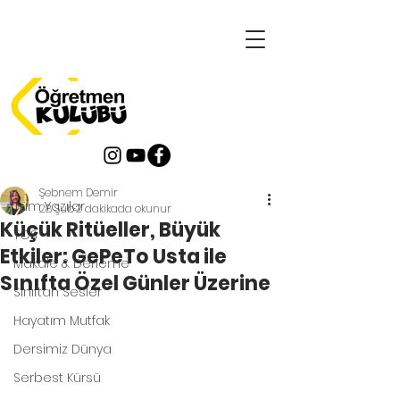
Yazı
Tüm Yazılar
Şebnem Demir
Tüm Yazılar
28 Şub
2 dakikada okunur
Küçük Ritüeller, Büyük
TOS
Etkiler: GePeTo Usta ile
Makale & Derleme
Sınıfta Özel Günler Üzerine
Sınıftan Sesler
Hayatım Mutfak
Dersimiz Dünya
Serbest Kürsü