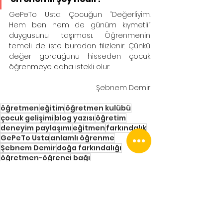
GePeTo Usta: Çocuğun “Değerliyim. 
Hem ben hem de günüm kıymetli” 
duygusunu taşıması. Öğrenmenin 
temeli de işte buradan filizlenir. Çünkü 
değer gördüğünü hisseden çocuk 
öğrenmeye daha istekli olur.
Şebnem Demir
öğretmen
eğitim
öğretmen kulübü
çocuk gelişimi
blog yazısı
öğretim
deneyim paylaşımı
eğitmen
farkındalık
GePeTo Usta
anlamlı öğrenme
Şebnem Demir
doğa farkındalığı
öğretmen-öğrenci bağı
sembolik kutlamalar
duygusal güven
değer duygusu
sınıf içi ritüeller
eğitimde samimiyet
içtenlik
mikro kutlamalar
sınıf kültürü
özel gün kutlamaları
sınıf rutinleri
kitap günü