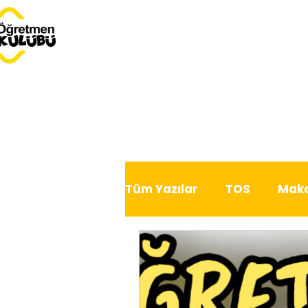
Tüm Yazılar
TOS
Maka
Dersimiz Dünya
Serb
Bu Ay Öğretmen Kulübü'