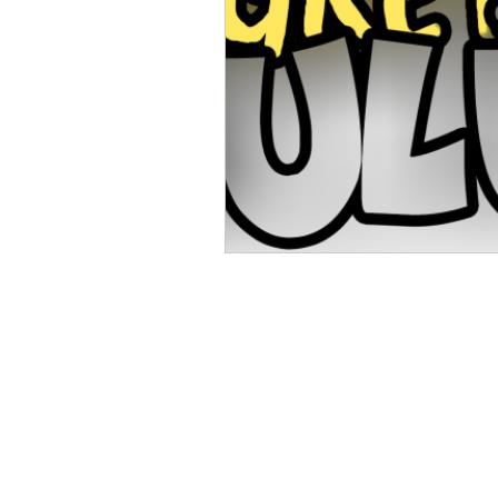
Kulüp'ten Sesler
GePe