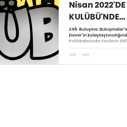
Nisan 2022'D
KULÜBÜ'NDE...
To Usta
248. Buluşma; Buluşmalar'ın
Demir’in kolaylaştırıcılığın
Politikalarında Verilerin Dili"