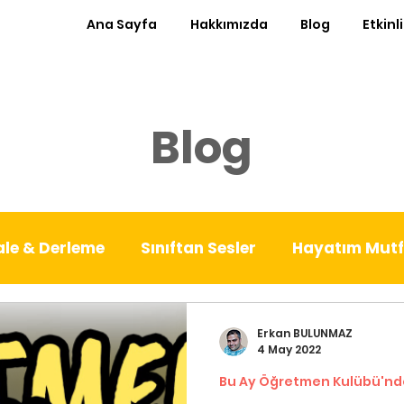
Ana Sayfa
Hakkımızda
Blog
Etkinl
Blog
le & Derleme
Sınıftan Sesler
Hayatım Mut
est Kürsü
Ayın Röportajı
Sıfır Atık Sınıf
Erkan BULUNMAZ
4 May 2022
Bu Ay Öğretmen Kulübü'nd
nde
Patika
Denemeler
Babalık Deneyiml