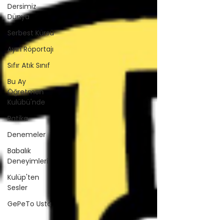
Dersimiz
Dünya
Serbest Kürsü
Ayın Röportajı
Sıfır Atık Sınıf
Bu Ay
Öğretmen
Kulübü'nde
Patika
Denemeler
Babalık
Deneyimleri
Kulüp'ten
Sesler
GePeTo Usta