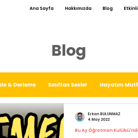
Ana Sayfa
Hakkımızda
Blog
Etkinl
Blog
le & Derleme
Sınıftan Sesler
Hayatım Mut
est Kürsü
Ayın Röportajı
Sıfır Atık Sınıf
Erkan BULUNMAZ
4 May 2022
Bu Ay Öğretmen Kulübü'nd
nde
Patika
Denemeler
Babalık Deneyiml