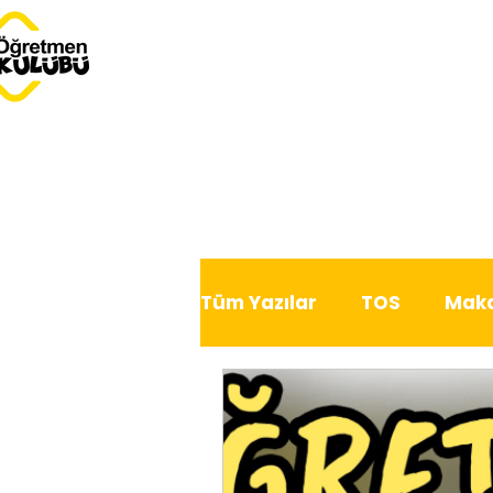
Tüm Yazılar
TOS
Maka
Dersimiz Dünya
Serb
Bu Ay Öğretmen Kulübü'