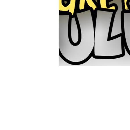
Kulüp'ten Sesler
GePe