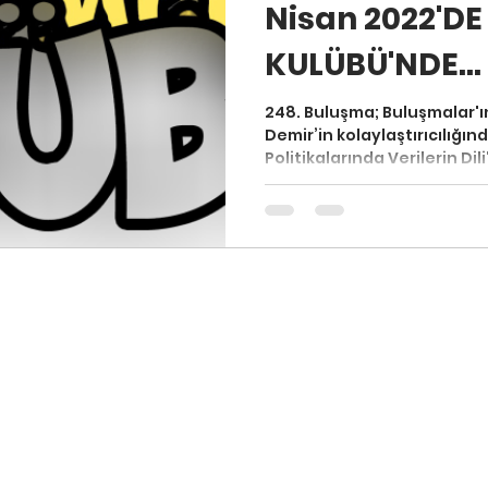
Nisan 2022'D
KULÜBÜ'NDE...
To Usta
248. Buluşma; Buluşmalar'ın
Demir’in kolaylaştırıcılığın
Politikalarında Verilerin Dili"