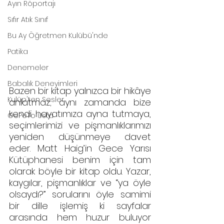
Ayın Röportajı
Sıfır Atık Sınıf
Bu Ay Öğretmen Kulübü'nde
Patika
Denemeler
Babalık Deneyimleri
Bazen bir kitap yalnızca bir hikâye 
Kulüp'ten Sesler
anlatmaz; aynı zamanda bize 
kendi hayatımıza ayna tutmaya, 
GePeTo Usta
seçimlerimizi ve pişmanlıklarımızı 
yeniden düşünmeye davet 
eder. Matt Haig’in Gece Yarısı 
Kütüphanesi benim için tam 
olarak böyle bir kitap oldu. Yazar, 
kaygılar, pişmanlıklar ve “ya öyle 
olsaydı?” sorularını öyle samimi 
bir dille işlemiş ki sayfalar 
arasında hem huzur buluyor 