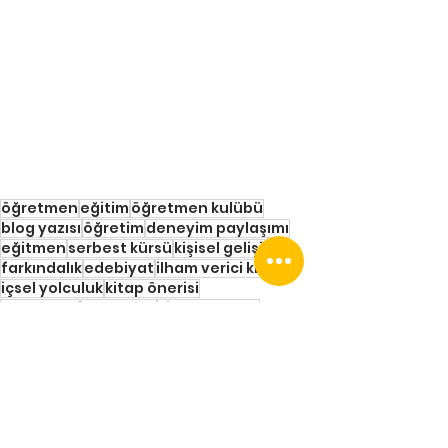
öğretmen
eğitim
öğretmen kulübü
blog yazısı
öğretim
deneyim paylaşımı
eğitmen
serbest kürsü
kişisel gelişim
farkındalık
edebiyat
ilham verici kitap
içsel yolculuk
kitap önerisi
duygusal farkındalık
kitap yorumu
fantastik roman
ikinci şans
kitap blogu
umut
yaşam seçimleri
okuma kültürü
Matt Haig
roman incelemesi
Nora Seed
alternatif yaşamlar
Gece Yarısı Kütüphanesi
pişmanlık
okuma önerisi