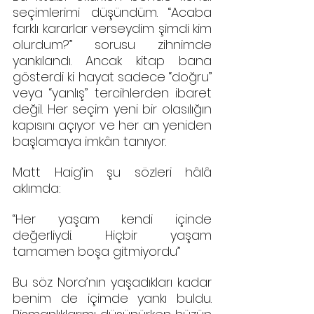
seçimlerimi düşündüm. “Acaba 
farklı kararlar verseydim şimdi kim 
olurdum?” sorusu zihnimde 
yankılandı. Ancak kitap bana 
gösterdi ki hayat sadece “doğru” 
veya “yanlış” tercihlerden ibaret 
değil. Her seçim yeni bir olasılığın 
kapısını açıyor ve her an yeniden 
başlamaya imkân tanıyor.
Matt Haig’in şu sözleri hâlâ 
aklımda:
“Her yaşam kendi içinde 
değerliydi. Hiçbir yaşam 
tamamen boşa gitmiyordu”
Bu söz Nora’nın yaşadıkları kadar 
benim de içimde yankı buldu. 