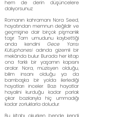
hem de derin düşüncelere 
dalıyorsunuz.
Romanın kahramanı Nora Seed, 
hayatından memnun değildir ve 
geçmişine dair birçok pişmanlık 
taşır. Tam umudunu kaybettiği 
anda kendini 
Gece Yarısı 
Kütüphanesi
 adında gizemli bir 
mekânda bulur. Burada her kitap 
ona farklı bir yaşamın kapısını 
aralar. Nora, müzisyen olduğu, 
bilim insanı olduğu ya da 
bambaşka bir yolda ilerlediği 
hayatları inceler. Bazı hayatlar 
hayalini kurduğu kadar parlak 
çıkar bazılarıyla hiç ummadığı 
kadar zorluklarla doludur.
Bu kitabı okurken bende kendi 