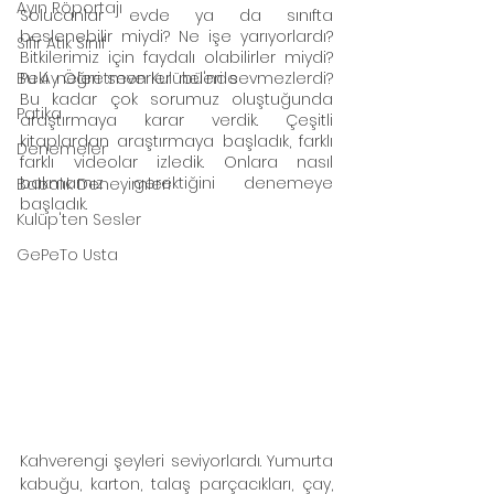
Ayın Röportajı
Solucanlar evde ya da sınıfta 
beslenebilir miydi? Ne işe yarıyorlardı? 
Sıfır Atık Sınıf
Bitkilerimiz için faydalı olabilirler miydi? 
Bu Ay Öğretmen Kulübü'nde
Peki neleri severler neleri sevmezlerdi? 
Bu kadar çok sorumuz oluştuğunda 
Patika
araştırmaya karar verdik. Çeşitli 
kitaplardan araştırmaya başladık, farklı 
Denemeler
farklı videolar izledik. Onlara nasıl 
bakmamız gerektiğini denemeye 
Babalık Deneyimleri
başladık. 
Kulüp'ten Sesler
GePeTo Usta
Kahverengi şeyleri seviyorlardı. Yumurta 
kabuğu, karton, talaş parçacıkları, çay, 