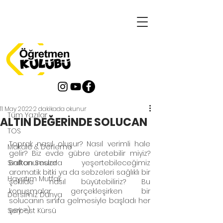
Yazı
Tüm Yazılar
11 May 2022
2 dakikada okunur
Tüm Yazılar
ALTIN DEĞERİNDE SOLUCAN
TOS
Toprak nasıl oluşur? Nasıl verimli hale 
Makale & Derleme
gelir? Biz evde gübre üretebilir miyiz? 
Sınıftan Sesler
Balkonumuzda yeşertebileceğimiz 
aromatik bitki ya da sebzeleri sağlıklı bir 
Hayatım Mutfak
şekilde nasıl büyütebiliriz? Bu 
konuşmalar gerçekleşirken bir 
Dersimiz Dünya
solucanın sınıfa gelmesiyle başladı her 
şey =) 
Serbest Kürsü