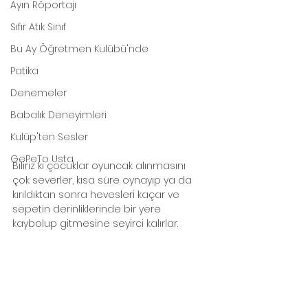
Ayın Röportajı
Sıfır Atık Sınıf
Bu Ay Öğretmen Kulübü'nde
Patika
Denemeler
Babalık Deneyimleri
Kulüp'ten Sesler
GePeTo Usta
Biliriz ki çocuklar oyuncak alınmasını 
çok severler, kısa süre oynayıp ya da 
kırıldıktan sonra hevesleri kaçar ve 
sepetin derinliklerinde bir yere 
kaybolup gitmesine seyirci kalırlar. 