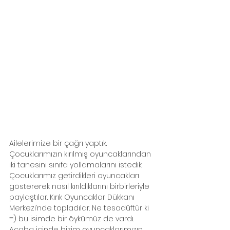
Ailelerimize bir çağrı yaptık. 
Çocuklarımızın kırılmış oyuncaklarından 
iki tanesini sınıfa yollamalarını istedik. 
Çocuklarımız getirdikleri oyuncakları 
göstererek nasıl kırıldıklarını birbirleriyle 
paylaştılar. Kırık Oyuncaklar Dükkanı 
Merkezi’nde topladılar. Ne tesadüftür ki 
=) bu isimde bir öykümüz de vardı. 
Acaba içinde bizim oyuncaklarımızın 