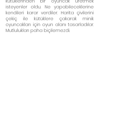
kütüklerinden bir oyuncak üretmek 
isteyenler oldu. Ne yapabileceklerine 
kendileri karar verdiler. Harita çivilerini 
çekiç ile kütüklere çakarak minik 
oyuncakları için oyun alanı tasarladılar. 
Mutlulukları paha biçilemezdi. 