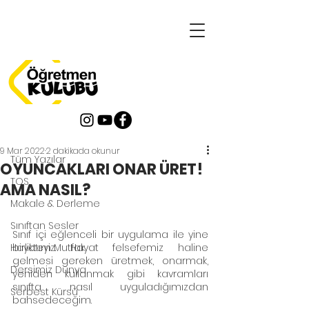
Yazı
Tüm Yazılar
9 Mar 2022
2 dakikada okunur
Tüm Yazılar
OYUNCAKLARI ONAR ÜRET!
TOS
AMA NASIL?
Makale & Derleme
Sınıftan Sesler
Sınıf içi eğlenceli bir uygulama ile yine 
Hayatım Mutfak
birlikteyiz. Hayat felsefemiz haline 
gelmesi gereken üretmek, onarmak, 
Dersimiz Dünya
yeniden kullanmak gibi kavramları 
sınıfta nasıl uyguladığımızdan 
Serbest Kürsü
bahsedeceğim. 