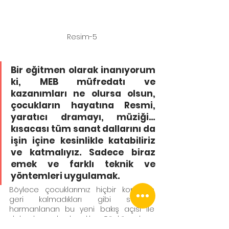
Resim-5
Bir eğitmen olarak inanıyorum 
ki, MEB müfredatı ve 
kazanımları ne olursa olsun, 
çocukların hayatına Resmi, 
yaratıcı dramayı, müziği… 
kısacası tüm sanat dallarını da 
işin içine kesinlikle katabiliriz 
ve katmalıyız. Sadece biraz 
emek ve farklı teknik ve 
yöntemleri uygulamak. 
Böylece çocuklarımız hiçbir konudan 
geri kalmadıkları gibi sanatla 
harmanlanan bu yeni bakış açısı ile 
daha başarılı olacaklar. Çünkü onların 
ihtiyaçlarını anlayan öğretmenleri 