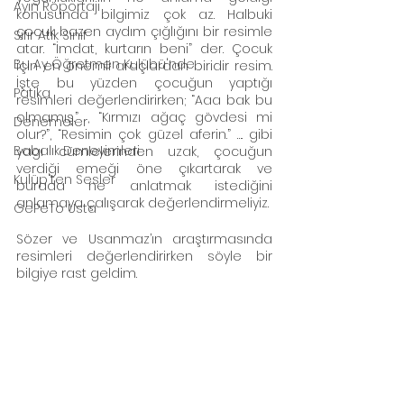
Ayın Röportajı
konusunda bilgimiz çok az. Halbuki 
çocuk bazen aydım çığlığını bir resimle 
Sıfır Atık Sınıf
atar. “İmdat, kurtarın beni” der. Çocuk 
Bu Ay Öğretmen Kulübü'nde
için en önemli araçlardan biridir resim. 
İşte bu yüzden çocuğun yaptığı 
Patika
resimleri değerlendirirken; “Aaa bak bu 
olmamış.” , “Kırmızı ağaç gövdesi mi 
Denemeler
olur?”, “Resimin çok güzel aferin.” …. gibi 
Babalık Deneyimleri
yagı cümlelerinden uzak, çocuğun 
verdiği emeği öne çıkartarak ve 
Kulüp'ten Sesler
burada ne anlatmak istediğini 
anlamaya çalışarak değerlendirmeliyiz.
GePeTo Usta
Sözer ve Usanmaz’ın araştırmasında 
resimleri değerlendirirken söyle bir 
bilgiye rast geldim.  