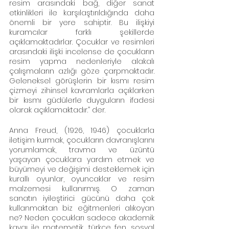
resim arasındaki bağ, diğer sanat 
etkinlikleri ile karşılaştırıldığında daha 
önemli bir yere sahiptir. Bu ilişkiyi 
kuramcılar farklı şekillerde 
açıklamaktadırlar. Çocuklar ve resimleri 
arasındaki ilişki incelense de çocukların 
resim yapma nedenleriyle alakalı 
çalışmaların azlığı göze çarpmaktadır. 
Geleneksel görüşlerin bir kısmı resim 
çizmeyi zihinsel kavramlarla açıklarken 
bir kısmı güdülerle duyguların ifadesi 
olarak açıklamaktadır.” der.
Anna Freud, (1926, 1946) çocuklarla 
iletişim kurmak, çocukların davranışlarını 
yorumlamak, travma ve üzüntü 
yaşayan çocuklara yardım etmek ve 
büyümeyi ve değişimi desteklemek için 
kurallı oyunlar, oyuncaklar ve resim 
malzemesi kullanırmış. O zaman 
sanatın iyileştirici gücünü daha çok 
kullanmaktan biz eğitmenleri alıkoyan 
ne? Neden çocukları sadece akademik 
kaygı ile matemetik, türkçe fen, sosyal 