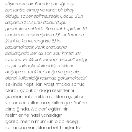
söylemektedir. Burada çocuğun iyi 
konsantre olmuş ve rahat bir birey 
olduğu söylenebilmektedir. Çocuk-3’ün 
kağıdının %12,3 ünü doldurduğu 
gözlemlenmektedir. Sarı renk kağıdının 1,6 
sını, kırmızı renk kağıdının 3,5 ini, turuncu 
2,1 ini ve kahverengi ise 5,1 ini 
kaplamaktadır. Renk oranlarına 
bakıldığında ise; %13 sarı, %28 kırmızı, %17 
turuncu ve %41 kahverengi renk kullandığı 
tespit edilmiştir. Kullandığı renklerin 
doğaya ait renkler olduğu ve gerçekçi 
olarak kullanıldığı resimde görülmektedir.”
şeklinde. Yaptıkları Araştırmada sonuç 
olarak; çocuklar doğa resimlerini 
çizerken, kullandıkları renklerin çeşitleri 
ve renkleri kullanma şekilleri göz önüne 
alındığında, Waldorf eğitiminin 
resimlerine nasıl yansıdığını 
görebilmenin mümkün olabileceği 
sonucuna vardıklarını belirtmişler. Ne 