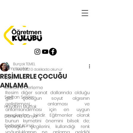
Yazı
Tüm Yazılar
Burçak TEMEL
Tüm Yazılar
8 Ara 2021
3 dakikada okunur
RESİMLERLE ÇOCUĞU
TOS
ANLAMA
Makale & Derleme
Resim diğer sanat dallarında olduğu 
Sınıftan Sesler
gibi çocuğun soyut algısının 
geliştirmesi, anlaması ve 
Hayatım Mutfak
anlamlandırması için en uygun 
araçlardan biridir. Eğitmenler olarak 
Dersimiz Dünya
bunun kıymetini önemini bilsek de; 
Serbest Kürsü
çocuğun çizgilerini, kullandığı renk 
yoğunluklarının ne anlama geldiği 