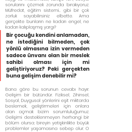
sorularını çözmek zorunda bırakıyoruz. 
Müfredat, eğitim sistemi… gibi bir çok 
zorluk sayabilirsiniz elbette. Ama 
gerçekte bunların ne kadarı engel, ne 
kadarı kalıplaşmış yargı?
Bir çocuğu kendini anlamadan, 
ne istediğini bilmeden, çok 
yönlü olmasına izin vermeden 
sadece ünvanı olan bir meslek 
sahibi olması için mi 
geliştiriyoruz? Peki gerçekten 
buna gelişim denebilir mi?
Bana göre bu sorunun cevabı hayır. 
Gelişim bir bütündür. Fiziksel, Zihinsel, 
Sosyal, Duygusal yönlerini eşit miktarda 
beslemek, geliştirmeleri için onlara 
alan açmak bizim sorumluluğumuz. 
Gelişimi desteklenmeyen herhangi bir 
bölüm olursa; bireyin yetişkinlikte büyük 
problemler yaşamasına sebep olur. O 