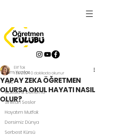
Yazı
Tüm Yazılar
Elif Tok
Tüm Yazılar
1 Eki 2024
0 dakikada okunur
YAPAY ZEKA ÖĞRETMEN
TOS
OLURSA OKUL HAYATI NASIL
Makale & Derleme
OLUR?
Sınıftan Sesler
Hayatım Mutfak
Dersimiz Dünya
Serbest Kürsü