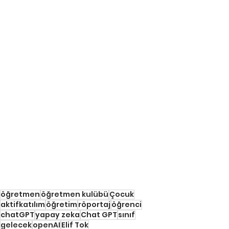
öğretmen
öğretmen kulübü
Çocuk
aktifkatılım
öğretim
röportaj
öğrenci
chatGPT
yapay zeka
Chat GPT
sınıf
gelecek
openAI
Elif Tok