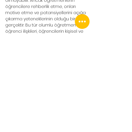
olmayabilir. Ancak öğretmenlerin 
öğrencilere rehberlik etme, onları 
motive etme ve potansiyellerini açığa 
çıkarma yeteneklerinin olduğu bir 
gerçektir. Bu tür olumlu öğretmen-
öğrenci ilişkileri, öğrencilerin kişisel ve 
akademik gelişimlerine olumlu 
katkılarda bulunabilir.
Murat : Yeni göreve başlayan 
ve tecrübeli iki öğretmene, 