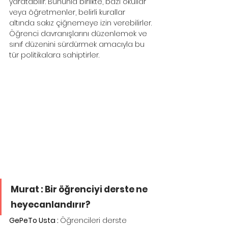
yaratabilir. Bununla birlikte, bazı okullar 
veya öğretmenler, belirli kurallar 
altında sakız çiğnemeye izin verebilirler. 
Öğrenci davranışlarını düzenlemek ve 
sınıf düzenini sürdürmek amacıyla bu 
tür politikalara sahiptirler.
Murat : Bir öğrenciyi derste ne 
heyecanlandırır?
GePeTo Usta : 
Öğrencileri derste 