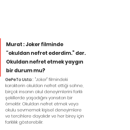
Murat : Joker filminde 
“okuldan nefret ederdim.” der. 
Okuldan nefret etmek yaygın 
bir durum mu?
GePeTo Usta :  
"Joker" filmindeki 
karakterin okuldan nefret ettiği sahne, 
birçok insanın okul deneyimlerini farklı 
şekillerde yaşadığını yansıtan bir 
örnektir. Okuldan nefret etmek veya 
okulu sevmemek kişisel deneyimlere 
ve tercihlere dayalıdır ve her birey için 
farklılık gösterebilir.