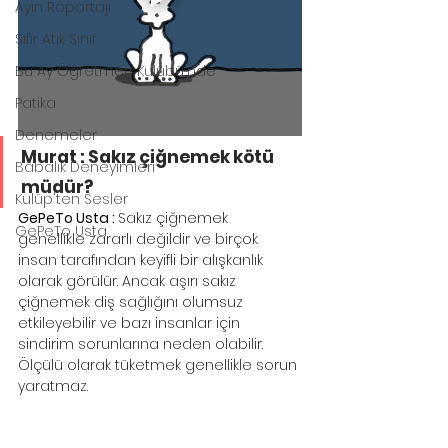
Ayın Röportajı
Sıfır Atık Sınıf
Bu Ay Öğretmen Kulübü'nde
Patika
Denemeler
Murat : Sakız çiğnemek kötü 
Babalık Deneyimleri
müdür?
Kulüp'ten Sesler
GePeTo Usta : 
Sakız çiğnemek 
GePeTo Usta
genellikle zararlı değildir ve birçok 
insan tarafından keyifli bir alışkanlık 
olarak görülür. Ancak aşırı sakız 
çiğnemek diş sağlığını olumsuz 
etkileyebilir ve bazı insanlar için 
sindirim sorunlarına neden olabilir. 
Ölçülü olarak tüketmek genellikle sorun 
yaratmaz.