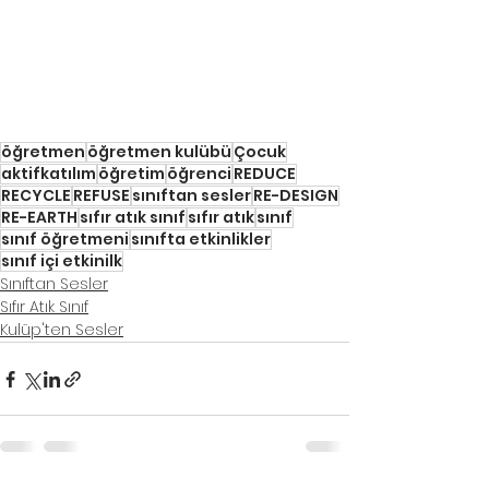
öğretmen
öğretmen kulübü
Çocuk
aktifkatılım
öğretim
öğrenci
REDUCE
RECYCLE
REFUSE
sınıftan sesler
RE-DESIGN
RE-EARTH
sıfır atık sınıf
sıfır atık
sınıf
sınıf öğretmeni
sınıfta etkinlikler
sınıf içi etkinilk
Sınıftan Sesler
Sıfır Atık Sınıf
Kulüp'ten Sesler