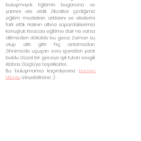
buluşmaydı. Eğitimin bugününü ve 
yarınını ele aldık. Zikzaklar çizdiğimiz 
eğitim modelinin artılarını ve eksilerini 
fark ettik. Halının altına süpürdüklerimizi 
konuştuk. Kısacası eğitime dair ne varsa 
dilimizden döküldü bu gece. Zaman su 
olup aktı gitti hiç anlamadan. 
Zihnimizde uçuşan soru işaretleri yanıt 
buldu. Güzel bir geceye ışık tutan sevgili 
Abbas Güçlü’ye teşekkürler…
Bu buluşmamızı kaçırdıysanız 
buraya 
tıklayıp
 izleyebilirsiniz ;)