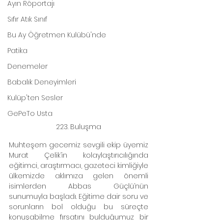
Ayın Röportajı
Sıfır Atık Sınıf
Bu Ay Öğretmen Kulübü'nde
Patika
Denemeler
Babalık Deneyimleri
Kulüp'ten Sesler
GePeTo Usta
223. Buluşma
Muhteşem gecemiz sevgili ekip üyemiz 
Murat Çelik’in kolaylaştırıcılığında 
eğitimci, araştırmacı, gazeteci kimliğiyle 
ülkemizde aklımıza gelen önemli 
isimlerden Abbas Güçlü’nün 
sunumuyla başladı. Eğitime dair soru ve 
sorunların bol olduğu bu süreçte 
konuşabilme fırsatını bulduğumuz bir 