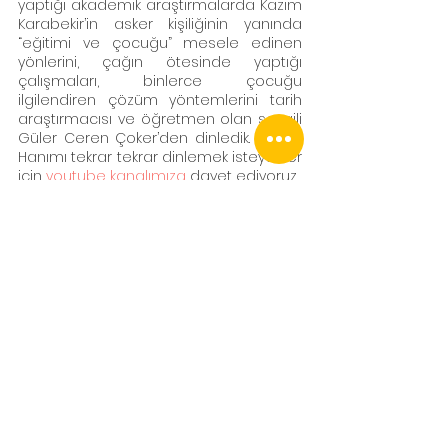
yaptığı akademik araştırmalarda Kazım 
Karabekir’in asker kişiliğinin yanında 
“eğitimi ve çocuğu” mesele edinen 
yönlerini, çağın ötesinde yaptığı 
çalışmaları, binlerce çocuğu 
ilgilendiren çözüm yöntemlerini tarih 
araştırmacısı ve öğretmen olan sevgili 
Güler Ceren Çoker’den dinledik. Timsal 
Hanımı tekrar tekrar dinlemek isteyenler 
için 
youtube kanalımıza
 davet ediyoruz.
Ne mutlu TÜRKÜM  diyebilmenin 
gururunu yaşatan konuklarımıza sonsuz 
teşekkürler...
Açık Atölye'de bu ay