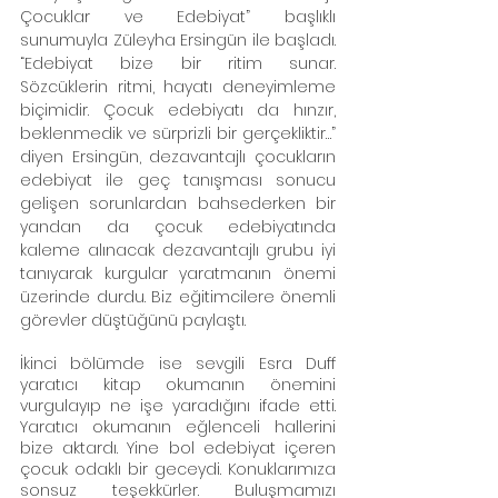
Çocuklar ve Edebiyat” başlıklı 
sunumuyla Züleyha Ersingün ile başladı. 
“Edebiyat bize bir ritim sunar. 
Sözcüklerin ritmi, hayatı deneyimleme 
biçimidir. Çocuk edebiyatı da hınzır, 
beklenmedik ve sürprizli bir gerçekliktir…” 
diyen Ersingün, dezavantajlı çocukların 
edebiyat ile geç tanışması sonucu 
gelişen sorunlardan bahsederken bir 
yandan da çocuk edebiyatında 
kaleme alınacak dezavantajlı grubu iyi 
tanıyarak kurgular yaratmanın önemi 
üzerinde durdu. Biz eğitimcilere önemli 
görevler düştüğünü paylaştı.
İkinci bölümde ise sevgili Esra Duff 
yaratıcı kitap okumanın önemini 
vurgulayıp ne işe yaradığını ifade etti. 
Yaratıcı okumanın eğlenceli hallerini 
bize aktardı. Yine bol edebiyat içeren 
çocuk odaklı bir geceydi. Konuklarımıza 
sonsuz teşekkürler. Buluşmamızı 