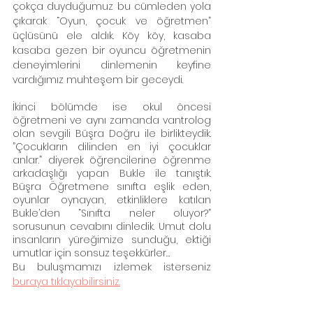
çokça duyduğumuz bu cümleden yola 
çıkarak “Oyun, çocuk ve öğretmen” 
üçlüsünü ele aldık. Köy köy, kasaba 
kasaba gezen bir oyuncu öğretmenin 
deneyimlerini dinlemenin keyfine 
vardığımız muhteşem bir geceydi.
İkinci bölümde ise okul öncesi 
öğretmeni ve aynı zamanda vantrolog 
olan sevgili Büşra Doğru ile birlikteydik. 
”Çocukların dilinden en iyi çocuklar 
anlar.” diyerek öğrencilerine öğrenme 
arkadaşlığı yapan Bukle ile tanıştık. 
Büşra Öğretmene sınıfta eşlik eden, 
oyunlar oynayan, etkinliklere katılan 
Bukle’den “Sınıfta neler oluyor?” 
sorusunun cevabını dinledik. Umut dolu 
insanların yüreğimize sunduğu, ektiği 
umutlar için sonsuz teşekkürler…
Bu buluşmamızı izlemek isterseniz 
buraya tıklayabilirsiniz.