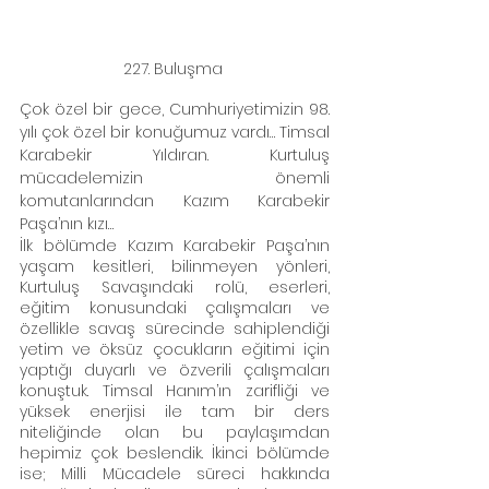
227. Buluşma 
Çok özel bir gece, Cumhuriyetimizin 98. 
yılı çok özel bir konuğumuz vardı… Timsal 
Karabekir Yıldıran. Kurtuluş 
mücadelemizin önemli 
komutanlarından Kazım Karabekir 
Paşa’nın kızı…
İlk bölümde Kazım Karabekir Paşa’nın 
yaşam kesitleri, bilinmeyen yönleri, 
Kurtuluş Savaşındaki rolü, eserleri, 
eğitim konusundaki çalışmaları ve 
özellikle savaş sürecinde sahiplendiği 
yetim ve öksüz çocukların eğitimi için 
yaptığı duyarlı ve özverili çalışmaları 
konuştuk. Timsal Hanım’ın zarifliği ve 
yüksek enerjisi ile tam bir ders 
niteliğinde olan bu paylaşımdan 
hepimiz çok beslendik. İkinci bölümde 
ise; Milli Mücadele süreci hakkında 