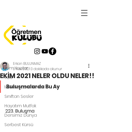
Yazı
Tüm Yazılar
Erkan BULUNMAZ
Tüm Yazılar
3 Kas 2021
3 dakikada okunur
EKİM 2021 NELER OLDU NELER!!
TOS
Buluşmalarda Bu Ay
Makale & Derleme
Sınıftan Sesler
Hayatım Mutfak
223. Buluşma 
Dersimiz Dünya
Serbest Kürsü