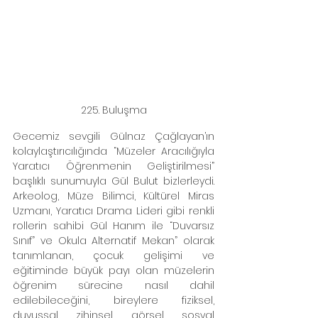
225. Buluşma
Gecemiz sevgili Gülnaz Çağlayan’ın 
kolaylaştırıcılığında “Müzeler Aracılığıyla 
Yaratıcı Öğrenmenin Geliştirilmesi” 
başlıklı sunumuyla Gül Bulut bizlerleydi. 
Arkeolog, Müze Bilimci, Kültürel Miras 
Uzmanı, Yaratıcı Drama Lideri gibi renkli 
rollerin sahibi Gül Hanım ile “Duvarsız 
Sınıf” ve Okula Alternatif Mekan” olarak 
tanımlanan, çocuk gelişimi ve 
eğitiminde büyük payı olan müzelerin 
öğrenim sürecine nasıl dahil 
edilebileceğini, bireylere fiziksel, 
duyuşsal, zihinsel, görsel, sosyal 