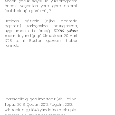
Ancak; çocuk sayısı ile yükseköğretim 
öncesi yaşanılan yere göre anlamlı 
farklılık olduğu görülmüş.”²
Uzaktan eğitimin (dijital ortamda 
eğitimin) tarihçesine baktığımızda, 
uygulamanın ilk örneği 
1700’lü yıllara
kadar dayandığı görülmektedir. 20 Mart 
1728 tarihli Boston gazetesi haber 
ilanında 
 bahsedildiği görülmektedir (Ak, Oral ve 
Topuz, 2018; Çoban, 2012; Fogolin, 2012; 
wikipedia.org). 1843 yılında ise mektupla 