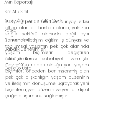
Ayın Röportajı
Sıfır Atık Sınıf
Bu Ay Öğretmen Kulübü'nde
Covid-19 pandemisi tüm dünyayı etkisi 
altına alan bir hastalık olarak, yalnızca 
Patika
sağlık sektörü alanında değil aynı 
Denemeler
zamanda iletişim, eğitim, iş dünyası ve 
toplumsal yaşamın pek çok alanında 
Babalık Deneyimleri
yaşam biçimlerini değiştiren 
Kulüp'ten Sesler
dönüşümlere sebebiyet vermiştir. 
Covid-19’un neden olduğu yeni yaşam 
GePeTo Usta
biçimleri, önceden benimsenmiş olan 
pek çok alışkanlığın, yaşam düzeninin 
ve iletişimin dönüşüme uğrayarak yeni 
biçimlerin, yeni düzenin ve yeni bir dijital 
çağın oluşumunu sağlamıştır. 