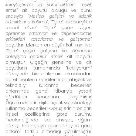
kolaylaştırma ve yaratıcılıklarını teşvik 
etme”
 alt boyutu olduğu ve bunu 
sırasıyla “
Mesleki gelişim ve liderlik 
etkinliklerine katılma
”, “
Dijital vatandaşlıkta 
model olma
”, “
Dijital çağa uygun 
öğrenme ortamları ve değerlendirme 
etkinlikleri tasarlama ve geliştirme
” 
boyutları izlerken en düşük katılımın ise 
“
Dijital çağın çalışma ve öğrenme 
anlayışına öncülük etme
” alt boyutu 
olmuştur. Ölçeğin geneline ve alt 
boyutların tamamında “Katılıyorum” 
düzeyinde bir katılımının olmasından 
öğretmenlerin kendilerini dijital içerik ve 
teknolojiyi kullanma becerileri 
anlamında genel itibariyle yeterli 
gördükleri sonucuna ulaşılmıştır. 
Öğretmenlerin dijital içerik ve teknolojiyi 
kullanma becerileri Görüşlerinin onların 
kişisel özelliklerine göre durumu 
incelendiğinde ise; cinsiyet, eğitim 
düzeyi, kıdem, aylık gelir düzeyine göre 
anlamlı farklılık olmadığı görülmüştür. 