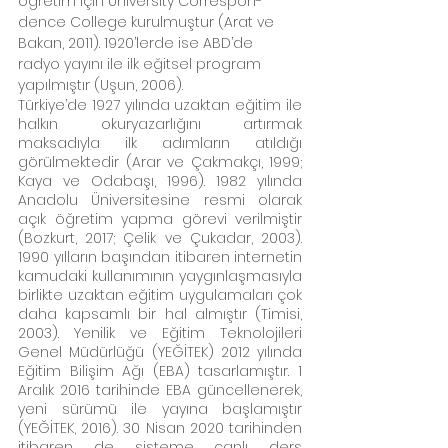
öğretim için University Correspon-
dence College kurulmuştur (Arat ve 
Bakan, 2011). 1920’lerde ise ABD’de 
radyo yayını ile ilk eğitsel program 
yapılmıştır (Uşun, 2006). 
Türkiye’de 1927 yılında uzaktan eğitim ile 
halkın okuryazarlığını artırmak 
maksadıyla ilk adımların atıldığı 
görülmektedir (Arar ve Çakmakçı, 1999; 
Kaya ve Odabaşı, 1996). 1982 yılında 
Anadolu Üniversitesine resmi olarak 
açık öğretim yapma görevi verilmiştir 
(Bozkurt, 2017; Çelik ve Çukadar, 2003). 
1990 yılların başından itibaren internetin 
kamudaki kullanımının yaygınlaşmasıyla 
birlikte uzaktan eğitim uygulamaları çok 
daha kapsamlı bir hal almıştır (Timisi, 
2003). Yenilik ve Eğitim Teknolojileri 
Genel Müdürlüğü (YEĞİTEK) 2012 yılında 
Eğitim Bilişim Ağı (EBA) tasarlamıştır. 1 
Aralık 2016 tarihinde EBA güncellenerek, 
yeni sürümü ile yayına başlamıştır 
(YEĞİTEK, 2016). 30 Nisan 2020 tarihinden 
itibaren de sisteme canlı ders 