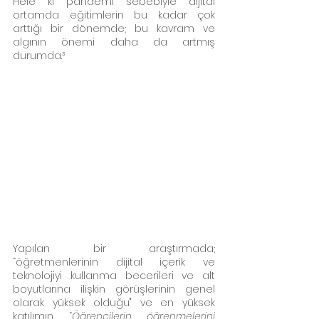
Hele ki pandemi sebebiyle dijital 
ortamda eğitimlerin bu kadar çok 
arttığı bir dönemde; bu kavram ve 
algının önemi daha da artmış 
durumda.³
Yapılan bir araştırmada; 
“öğretmenlerinin dijital içerik ve 
teknolojiyi kullanma becerileri ve alt 
boyutlarına ilişkin görüşlerinin genel 
olarak yüksek olduğu" ve en yüksek 
katılımın “
Öğrencilerin öğrenmelerini 