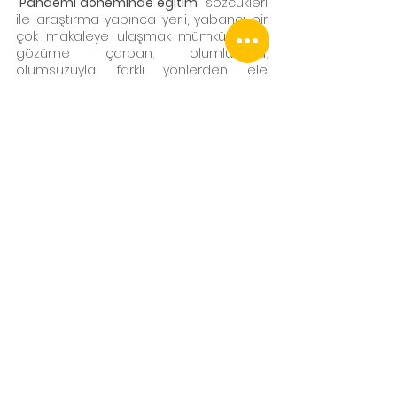
“
Pandemi döneminde eğitim
” sözcükleri 
ile araştırma yapınca yerli, yabancı bir 
çok makaleye ulaşmak mümkün. Ben 
gözüme çarpan, olumlusuyla, 
olumsuzuyla, farklı yönlerden ele 
alınışları ile birbirinden farklı makaleleri 
inceleyerek size derlemeye çalıştım. 
Geriye okumak, araştırmalar hakkında 
konuşmak ve daha çok araştırmak 
kalıyor.
Keyifli okumalar dilerim...
KAYNAKÇA
Pandemi̇ Dönemi̇nde Di̇ji̇tal 
Vatandaşlik Uygulamaları. 
Ceray 
ALDEMİR 
[1] 
, 
Merve Nurdan AVŞAR 
[2]
Sınıf öğretmenlerinin dijital içerik ve 
teknolojiyi kullanma becerileri, 
Özbek, Yasemin