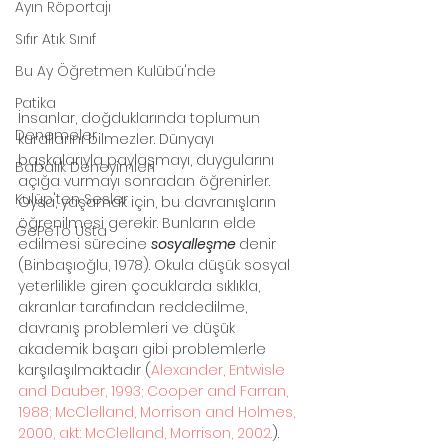
Ayın Röportajı
Sıfır Atık Sınıf
Bu Ay Öğretmen Kulübü'nde
Patika
İnsanlar, doğduklarında toplumun 
Denemeler
kurallarını bilmezler. Dünyayı 
başkalarıyla paylaşmayı, duygularını 
Babalık Deneyimleri
açığa vurmayı sonradan öğrenirler. 
Kulüp'ten Sesler
Oysa, yaşamak için, bu davranışların 
öğrenilmesi gerekir. Bunların elde 
GePeTo Usta
edilmesi sürecine 
sosyalleşme 
denir 
(Binbaşıoğlu, 1978). Okula düşük sosyal 
yeterlilikle giren çocuklarda sıklıkla, 
akranlar tarafından reddedilme, 
davranış problemleri ve düşük 
akademik başarı gibi problemlerle 
karşılaşılmaktadır (
Alexander, Entwisle 
and Dauber, 1993; Cooper and Farran, 
1988; McClelland, Morrison and Holmes, 
2000, akt: McClelland, Morrison, 2002.
). 