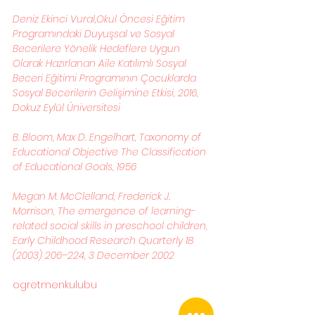
Deniz Ekinci Vural,Okul Öncesi Eğitim 
Programındaki Duyuşsal ve Sosyal 
Becerilere Yönelik Hedeflere Uygun 
Olarak Hazırlanan Aile Katılımlı Sosyal 
Beceri Eğitimi Programının Çocuklarda 
Sosyal Becerilerin Gelişimine Etkisi, 2016, 
Dokuz Eylül Üniversitesi
B. Bloom, Max D. Engelhart, Taxonomy of 
Educational Objective The Classification 
of Educational Goals, 1956
Megan M. McClelland, Frederick J. 
Morrison, The emergence of learning-
related social skills in preschool children, 
Early Childhood Research Quarterly 18 
(2003) 206–224, 3 December 2002
ogretmenkulubu