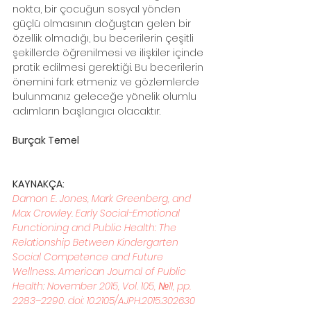
nokta, bir çocuğun sosyal yönden 
güçlü olmasının doğuştan gelen bir 
özellik olmadığı, bu becerilerin çeşitli 
şekillerde öğrenilmesi ve ilişkiler içinde 
pratik edilmesi gerektiği. Bu becerilerin 
önemini fark etmeniz ve gözlemlerde 
bulunmanız geleceğe yönelik olumlu 
adımların başlangıcı olacaktır.
Burçak Temel
KAYNAKÇA:
Damon E. Jones, Mark Greenberg, and 
Max Crowley. Early Social-Emotional 
Functioning and Public Health: The 
Relationship Between Kindergarten 
Social Competence and Future 
Wellness. American Journal of Public 
Health: November 2015, Vol. 105, №11, pp. 
2283–2290. doi: 10.2105/AJPH.2015.302630