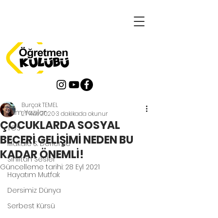
Yazı
Tüm Yazılar
Burçak TEMEL
Tüm Yazılar
27 Kas 2020
3 dakikada okunur
ÇOCUKLARDA SOSYAL
TOS
BECERİ GELİŞİMİ NEDEN BU
Makale & Derleme
KADAR ÖNEMLİ!
Sınıftan Sesler
Güncelleme tarihi:
28 Eyl 2021
Hayatım Mutfak
Dersimiz Dünya
Serbest Kürsü