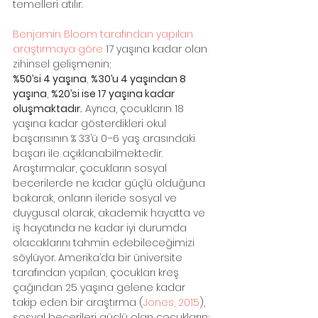
temelleri atılır. 
Benjamin Bloom tarafından yapılan 
araştırmaya göre
 17 yaşına kadar olan 
zihinsel gelişmenin; 
%50’si 4 yaşına
, 
%30’u 4 yaşından 8 
yaşına
, 
%20’si ise 17 yaşına kadar 
oluşmaktadır.
 Ayrıca, çocukların 18 
yaşına kadar gösterdikleri okul 
başarısının % 33’ü 0–6 yaş arasındaki 
başarı ile açıklanabilmektedir. 
Araştırmalar, çocukların sosyal 
becerilerde ne kadar güçlü olduğuna 
bakarak, onların ileride sosyal ve 
duygusal olarak, akademik hayatta ve 
iş hayatında ne kadar iyi durumda 
olacaklarını tahmin edebileceğimizi 
söylüyor. Amerika’da bir üniversite 
tarafından yapılan, çocukları kreş 
çağından 25 yaşına gelene kadar 
takip eden bir araştırma (
Jones, 2015
), 
sosyal becerileri güçlü olan çocukların;