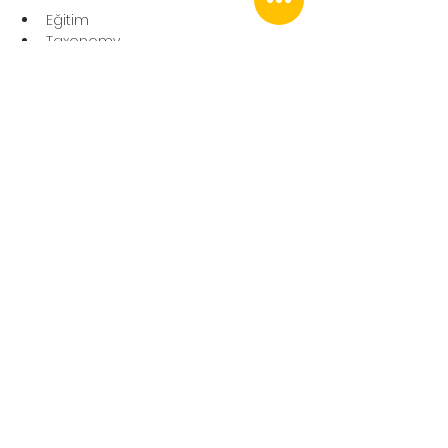
Eğitim
Taxonomy
çocuk gelişimi
ebeveynlik
aile
Sosyal beceriler
Bloom Taksonomisi
Çocuk
Eğitim
Çocuk
Çocuk Gelişimi
Aile
ebeveynlik
Ebeveynlik
Bloom taxonomy