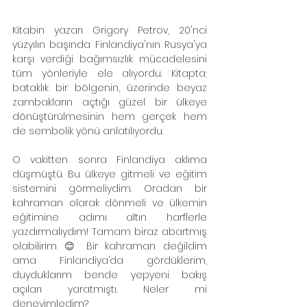
Kitabın yazarı Grigory Petrov, 20'nci 
yüzyılın başında Finlandiya'nın Rusya'ya 
karşı verdiği bağımsızlık mücadelesini 
tüm yönleriyle ele alıyordu. Kitapta; 
bataklık bir bölgenin, üzerinde beyaz 
zambakların açtığı güzel bir ülkeye 
dönüştürülmesinin hem gerçek hem 
de sembolik yönü anlatılıyordu. 
O vakitten sonra Finlandiya aklıma 
düşmüştü. Bu ülkeye gitmeli ve eğitim 
sistemini görmeliydim. Oradan bir 
kahraman olarak dönmeli ve ülkemin 
eğitimine adımı altın harflerle 
yazdırmalıydım! Tamam biraz abartmış 
olabilirim 😊 Bir kahraman değildim 
ama Finlandiya’da gördüklerim, 
duyduklarım bende yepyeni bakış 
açıları yaratmıştı. Neler mi 
deneyimledim? 