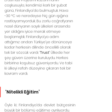
coşkusuyla, kendimizi karlı bir şubat 
günü, Finlandiya’da bulmuştuk. Hava  
-30 ºC ve neredeyse hiç gün ışığına 
rastlayamıyorduk. Bu zorlu coğrafyanın 
nasıl dünyanın sayılı ülkeleri arasında 
yer aldığını iyice merak etmeye 
başlamıştık. Finlandiya’ya adım 
attığımız andan Türkiye’ye dönünceye 
kadar herkesin dilinde öncelikli olarak 
tek bir sözcük vardı: 
‘Trust’
 Ülkede her 
şey güven üzerine kuruluydu. Herkes 
birbirine koşulsuz güveniyordu. Ve tabi 
ki ülkeyi refah düzeyine çıkaran tek bir 
kavram vardı. 
‘Nitelikli Eğitim’
Öyle ki; Finlandiya’da devlet bütçesinin 
büyük bir bölümü eğitime ayrılıyordu. 