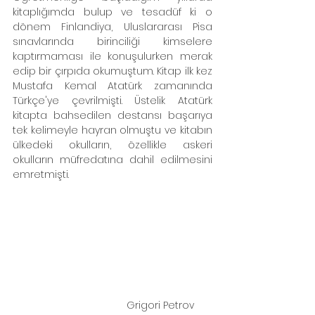
kitaplığımda bulup ve tesadüf ki o 
dönem Finlandiya, Uluslararası Pisa 
sınavlarında birinciliği kimselere 
kaptırmaması ile konuşulurken merak 
edip bir çırpıda okumuştum. Kitap ilk kez 
Mustafa Kemal Atatürk zamanında 
Türkçe'ye çevrilmişti. Üstelik Atatürk 
kitapta bahsedilen destansı başarıya 
tek kelimeyle hayran olmuştu ve kitabın 
ülkedeki okulların, özellikle askeri 
okulların müfredatına dahil edilmesini 
emretmişti.
Grigori Petrov