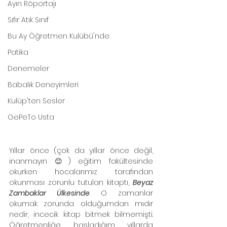
Ayın Röportajı
Sıfır Atık Sınıf
Bu Ay Öğretmen Kulübü'nde
Patika
Denemeler
Babalık Deneyimleri
Kulüp'ten Sesler
GePeTo Usta
Yıllar önce (çok da yıllar önce değil, 
inanmayın 😊) eğitim fakültesinde 
okurken hocalarımız tarafından 
okunması zorunlu tutulan kitaptı, 
Beyaz 
Zambaklar Ülkesinde
. O zamanlar 
okumak zorunda olduğumdan mıdır 
nedir, incecik kitap bitmek bilmemişti. 
Öğretmenliğe başladığım yıllarda 