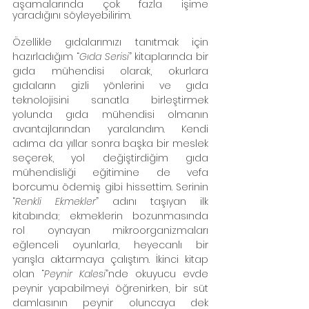
aşamalarında çok fazla işime 
yaradığını söyleyebilirim.    
Özellikle gıdalarımızı tanıtmak için 
hazırladığım “
Gıda Serisi
” kitaplarında bir 
gıda mühendisi olarak, okurlara 
gıdaların gizli yönlerini ve gıda 
teknolojisini sanatla birleştirmek 
yolunda gıda mühendisi olmanın 
avantajlarından yaralandım. Kendi 
adıma da yıllar sonra başka bir meslek 
seçerek, yol değiştirdiğim gıda 
mühendisliği eğitimine de vefa 
borcumu ödemiş gibi hissettim. Serinin 
“
Renkli Ekmekler
” adını taşıyan ilk 
kitabında; ekmeklerin bozunmasında 
rol oynayan mikroorganizmaları 
eğlenceli oyunlarla, heyecanlı bir 
yarışla aktarmaya çalıştım. İkinci kitap 
olan “
Peynir Kalesi
”nde okuyucu evde 
peynir yapabilmeyi öğrenirken, bir süt 
damlasının peynir oluncaya dek 