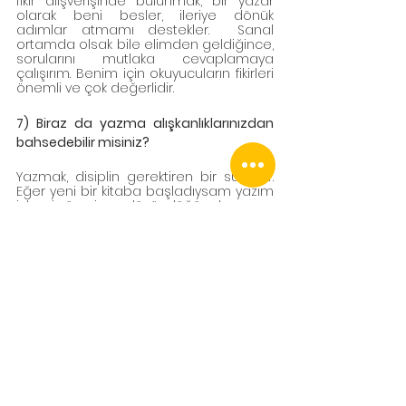
fikir alışverişinde bulunmak, bir yazar 
olarak beni besler, ileriye dönük 
adımlar atmamı destekler.  Sanal 
ortamda olsak bile elimden geldiğince, 
sorularını mutlaka cevaplamaya 
çalışırım. Benim için okuyucuların fikirleri 
önemli ve çok değerlidir.
7) Biraz da yazma alışkanlıklarınızdan 
bahsedebilir misiniz? 
Yazmak, disiplin gerektiren bir süreçtir.  
Eğer yeni bir kitaba başladıysam yazım 
işlemi süresince düşündüğüm konunun 
içinde yaşar hatta kendimi her bir 
kahramanın yerine koyarım. Yazardan 
çok kitabın yönetmeni ve başrol 
oyuncusu gibi kendimi hissettiğimden 
bir süre sonra onlar gibi davranmaya 
başlarım.  Yazma eylemi için yalnız 
kalmaya, şehirden uzaklaşmaya pek 
ihtiyacım yoktur. Hatta ilk yazım 
aşamasında, bir kafede, belki de bir 
metroda (ki İstanbul’da bu yolculuk çok 
uzundur) ya da bir uçak yolculuğunda 
yazmaya devam ederim.  Çantamda 
bilgisayarım ve not aldığım bir defter 