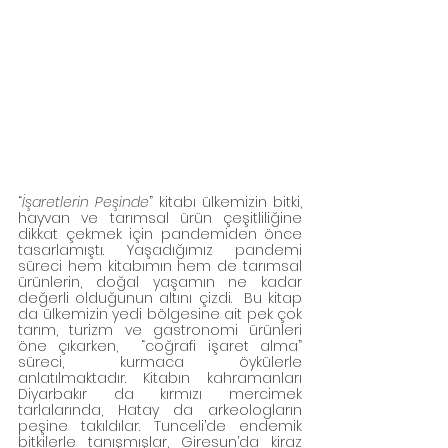
“
İşaretlerin Peşinde
” kitabı ülkemizin bitki, 
hayvan ve tarımsal ürün çeşitliliğine 
dikkat çekmek için pandemiden önce 
tasarlamıştı. Yaşadığımız pandemi 
süreci hem kitabımın hem de tarımsal 
ürünlerin, doğal yaşamın ne kadar 
değerli olduğunun altını çizdi.  Bu kitap 
da ülkemizin yedi bölgesine ait pek çok 
tarım, turizm ve gastronomi ürünleri 
öne çıkarken,  “coğrafi işaret alma” 
süreci, kurmaca öykülerle 
anlatılmaktadır. Kitabın kahramanları 
Diyarbakır da kırmızı mercimek 
tarlalarında, Hatay da arkeologların 
peşine takıldılar. Tunceli’de endemik 
bitkilerle tanışmışlar, Giresun’da kiraz 