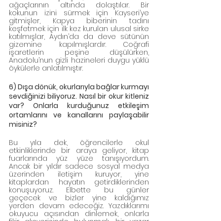
ağaçlarının altında dolaştılar. Bir 
kokunun izini sürmek için Kayseri’ye 
gitmişler, Kapya biberinin tadını 
keşfetmek için ilk kez kurulan ulusal sirke 
katılmışlar, Aydın’da da deve sütünün 
gizemine kapılmışlardır. Coğrafi 
işaretlerin peşine düşülürken, 
Anadolu’nun gizli hazineleri duygu yüklü 
öykülerle anlatılmıştır. 
6) Dışa dönük, okurlarıyla bağlar kurmayı 
sevdiğinizi biliyoruz. Nasıl bir okur kitleniz 
var? Onlarla kurduğunuz etkileşim 
ortamlarını ve kanallarını paylaşabilir 
misiniz?
Bu yıla dek, öğrencilerle okul 
etkinliklerinde bir araya geliyor, kitap 
fuarlarında yüz yüze tanışıyordum. 
Ancak bir yıldır sadece sosyal medya 
üzerinden iletişim kuruyor, yine 
kitaplardan hayatın getirdiklerinden 
konuşuyoruz. Elbette bu günler 
geçecek ve bizler yine kaldığımız 
yerden devam edeceğiz. Yazdıklarımı 
okuyucu açısından dinlemek, onlarla 