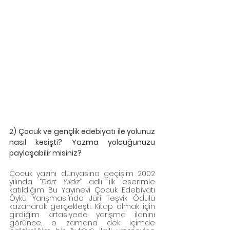
2) Çocuk ve gençlik edebiyatı ile yolunuz 
nasıl kesişti? Yazma yolcuğunuzu 
paylaşabilir misiniz?
Çocuk yazını dünyasına geçişim 2002 
yılında “
Dört Yıldız
” adlı ilk eserimle 
katıldığım Bu Yayınevi Çocuk Edebiyatı 
Öykü Yarışması’nda Jüri Teşvik Ödülü 
kazanarak gerçekleşti. Kitap almak için 
girdiğim kırtasiyede yarışma ilanını 
görünce, o zamana dek içimde 