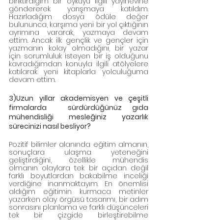
biriktirdiğim bir öyküyü ilgili yayınevine 
göndererek yarışmaya katıldım. 
Hazırladığım dosya ödüle değer 
bulununca, karşıma yeni bir yol çıktığının 
ayrımına vararak, yazmaya devam 
ettim. Ancak ilk gençlik ve gençler için 
yazmanın kolay olmadığını, bir yazar 
için sorumluluk isteyen bir iş olduğunu 
kavradığımdan konuyla ilgili atölyelere 
katılarak yeni kitaplarla yolculuğuma 
devam ettim.  
3)Uzun yıllar akademisyen ve çeşitli 
firmalarda  sürdürdüğünüz gıda 
mühendisliği mesleğiniz yazarlık 
sürecinizi nasıl besliyor? 
Pozitif bilimler alanında eğitim almanın, 
sonuçlara ulaşma yeteneğini 
geliştirdiğini, özellikle mühendis 
olmanın olaylara tek bir açıdan değil 
farklı boyutlardan bakabilme inceliği 
verdiğine inanmaktayım. En önemlisi 
aldığım eğitimin kurmaca metinler 
yazarken olay örgüsü tasarımı, bir adım 
sonrasını planlama ve farklı düşünceleri 
tek bir çizgide birleştirebilme 