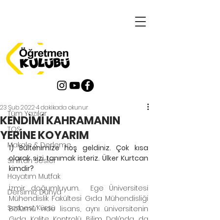
Yazı
Tüm Yazılar
23 Şub 2022
4 dakikada okunur
Tüm Yazılar
KENDİMİ KAHRAMANIN
TOS
YERİNE KOYARIM
Makale & Derleme
1) Bültenimize hoş geldiniz. Çok kısa 
olarak sizi tanımak isteriz. Ülker Kurtcan 
Sınıftan Sesler
kimdir?
Hayatım Mutfak
İzmir doğumluyum.  Ege Üniversitesi 
Dersimiz Dünya
Mühendislik Fakültesi Gıda Mühendisliği 
Serbest Kürsü
Bölümü’ nde lisans, aynı üniversitenin 
Gıda Kalite Kontrolü Bilim Dalı’nda da 