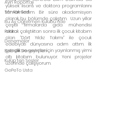
Ayın Röportajı
yüksek lisans ve doktora programlarını 
Sıfır Atık Sınıf
tamamladım. Bir süre akademisyen 
olarak bu bölümde çalıştım.  Uzun yıllar 
Bu Ay Öğretmen Kulübü'nde
çeşitli firmalarda gıda mühendisi 
Patika
olarak çalıştıktan sonra ilk çocuk kitabım 
olan “Dört Yıldız Takımı” ile çocuk 
Denemeler
edebiyatı dünyasına adım attım. İlk 
gençlik ve gençler için yayınlanmış yirmi 
Babalık Deneyimleri
altı kitabım bulunuyor. Yeni projeler 
Kulüp'ten Sesler
üzerinde çalışıyorum.
GePeTo Usta