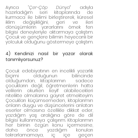
Ayrıca “
Çer-Çöp Dünya
” adıyla 
hazırladığım seri kitaplarında de 
kurmaca ile bilimi birleştirerek, küresel 
iklim değişikliğini, geri ve ileri 
dönüşümlerin yararlarını örnek fen 
bilgisi deneyleriyle aktarmaya çalıştım.  
Çocuk ve gençlere bilimin heyecanlı bir 
yolculuk olduğunu göstermeye çalıştım. 
4) Kendinizi nasıl bir yazar olarak 
tanımlıyorsunuz? 
Çocuk edebiyatının en incelikli yazarlık 
biçimi olduğunun bilincinde 
olduğumdan, kitaplarımın  sadece 
çocukların değil, öğretmenlerin hatta 
velilerin okurken keyif alabilecekleri 
nitelikte olmalarına gayret etmekteyim. 
Çocukları küçümsemeden, kitaplarımın 
onların duygu ve düşüncelerini anlatan 
eserler olmasına özellikle dikkat eder, 
yazdığım yaş aralığına göre de dil 
bilgisi kullanmaya çalışırım. Kitaplarımın 
her birinin özgün konu içermesine, 
daha önce yazdığım konuları 
tekrarlamamaya, iç içe geçen 