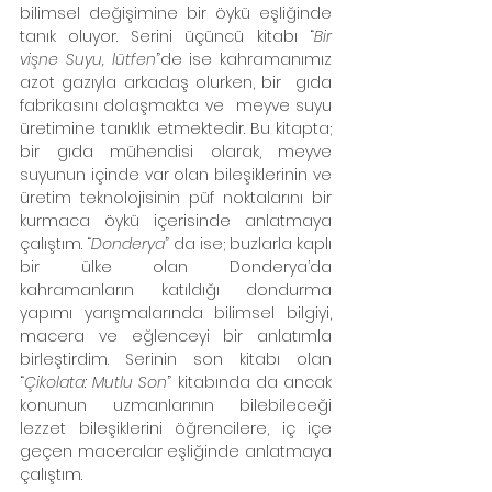
bilimsel değişimine bir öykü eşliğinde 
tanık oluyor. Serini üçüncü kitabı “
Bir 
vişne Suyu, lütfen
”de ise kahramanımız  
azot gazıyla arkadaş olurken, bir  gıda 
fabrikasını dolaşmakta ve  meyve suyu 
üretimine tanıklık etmektedir. Bu kitapta; 
bir gıda mühendisi olarak, meyve 
suyunun içinde var olan bileşiklerinin ve 
üretim teknolojisinin püf noktalarını bir 
kurmaca öykü içerisinde anlatmaya 
çalıştım. “
Donderya
” da ise; buzlarla kaplı 
bir ülke olan Donderya’da 
kahramanların katıldığı dondurma 
yapımı yarışmalarında bilimsel bilgiyi, 
macera ve eğlenceyi bir anlatımla 
birleştirdim. Serinin son kitabı olan 
“
Çikolata: Mutlu Son
” kitabında da ancak  
konunun uzmanlarının bilebileceği 
lezzet bileşiklerini öğrencilere, iç içe 
geçen maceralar eşliğinde anlatmaya 
çalıştım. 