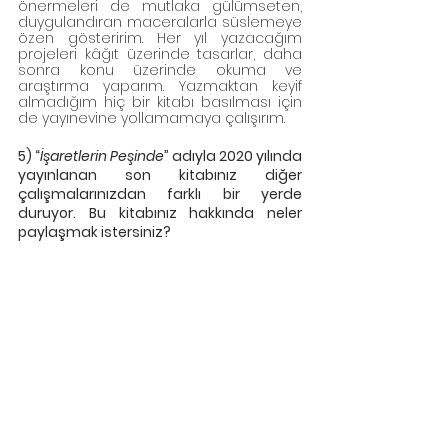
önermeleri de mutlaka gülümseten, 
duygulandıran maceralarla süslemeye 
özen gösteririm. Her yıl yazacağım 
projeleri kâğıt üzerinde tasarlar, daha 
sonra konu üzerinde okuma ve 
araştırma yaparım. Yazmaktan keyif 
almadığım hiç bir kitabı basılması için 
de yayınevine yollamamaya çalışırım.  
5) “
İşaretlerin Peşinde
” adıyla 2020 yılında 
yayınlanan son kitabınız diğer 
çalışmalarınızdan farklı bir yerde 
duruyor. Bu kitabınız hakkında neler 
paylaşmak istersiniz?