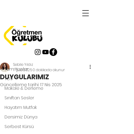
Yazı
Tüm Yazılar
Sebile Yıldız
Tüm Yazılar
7 Şub 2025
0 dakikada okunur
DUYGULARIMIZ
TOS
Güncelleme tarihi:
17 Nis 2025
Makale & Derleme
Sınıftan Sesler
Hayatım Mutfak
Dersimiz Dünya
Serbest Kürsü