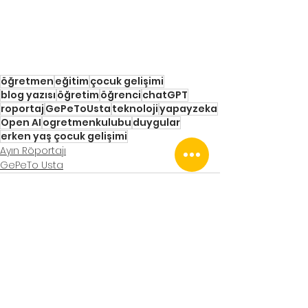
öğretmen
eğitim
çocuk gelişimi
blog yazısı
öğretim
öğrenci
chatGPT
roportaj
GePeToUsta
teknoloji
yapayzeka
Open AI
ogretmenkulubu
duygular
erken yaş çocuk gelişimi
Ayın Röportajı
GePeTo Usta
Hepsini Gör
Son Yazılar