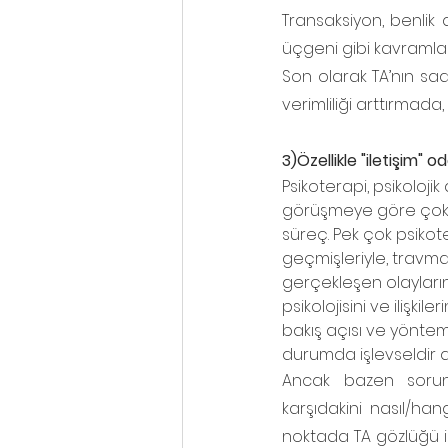
Transaksiyon, benlik du
üçgeni gibi kavramlar
Son olarak TA’nın sad
verimliliği arttırmada,
3)Özellikle "iletişim"
Psikoterapi, psikoloji
görüşmeye göre çok 
süreç. Pek çok psikote
geçmişleriyle, travmal
gerçekleşen olayların
psikolojisini ve ilişkile
bakış açısı ve yönte
durumda işlevseldir d
Ancak bazen sorun 
karşıdakini nasıl/han
noktada TA gözlüğü i