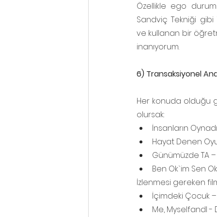
Özellikle ego durumla
Sandviç Tekniği gibi 
ve kullanan bir öğre
inanıyorum.
6) Transaksiyonel Anal
Her konuda olduğu gi
olursak:
İnsanların Oynadı
Hayat Denen Oyu
Günümüzde TA – 
Ben Ok`im Sen Ok`
İzlenmesi gereken film 
İçimdeki Çocuk –
Me, MyselfandI - D