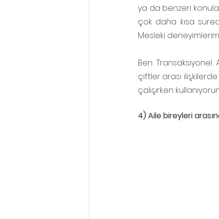
ya da benzeri konul
çok daha kısa süred
Mesleki deneyimleri
Ben Transaksiyonel An
çiftler arası ilişkile
çalışırken kullanıyoru
4) Aile bireyleri arası