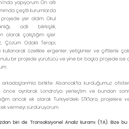
amı'nda yapıyorum. On altı 
mımda çeşitli kurumlarda 
projede yer aldım. Okul 
ığı, adli bilirkişilik, 
olarak çalıştığım işler. 
z, Çözüm Odaklı Terapi, 
ullanarak özellikle ergenler, yetişkinler ve çiftlerle çalış
konulu bir projede yürütücü ve yine bir başka projede ise
um.
 arkadaşlarımla birlikte Alsancak’ta kurduğumuz ofiste
e önce ayrılarak Londra’ya yerleştim ve bundan sonra
ğim ancak ek olarak Türkiye’deki STK’lara, projelere v
stek vermeyi sürdürüyorum.
ızdan biri de Transaksiyonel Analiz kuramı (TA). Bize bu 