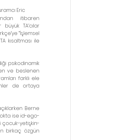
uramcı Eric 
ından itibaren 
büyük TA’cılar 
ürkçe’ye “İşlemsel 
 kısaltması ile 
iği psikodinamik 
en ve beslenen 
mları farklı ele 
mler de ortaya 
açıklarken Berne 
nokta ise id-ego-
 çocuk-yetişkin-
n birkaç özgün 