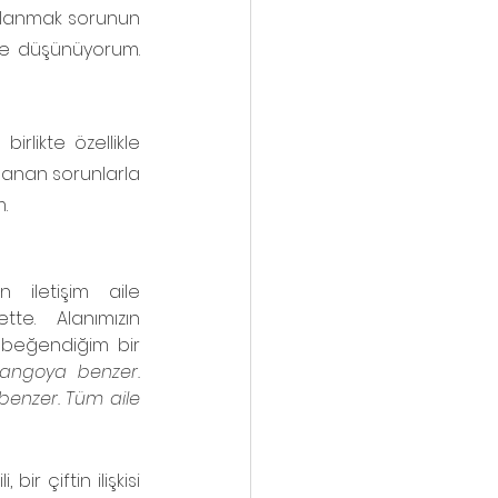
klanmak sorunun 
e düşünüyorum. 
rlikte özellikle 
şanan sorunlarla 
.
 iletişim aile 
te. Alanımızın 
beğendiğim bir 
 tangoya benzer. 
 benzer. Tüm aile 
bir çiftin ilişkisi 