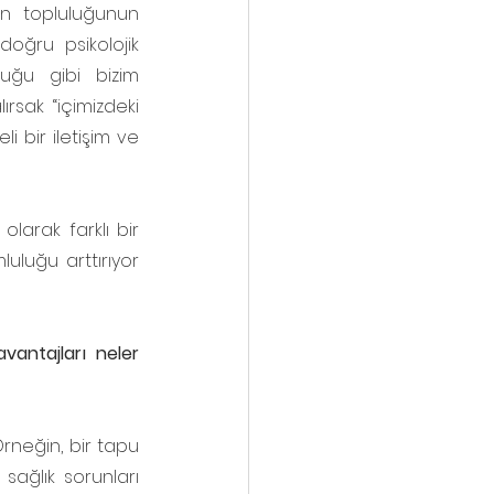
an topluluğunun 
doğru psikolojik 
ğu gibi bizim 
ak “içimizdeki 
 bir iletişim ve 
larak farklı bir 
luğu arttırıyor 
antajları neler 
rneğin, bir tapu 
ağlık sorunları 