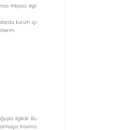
 ihtiyacı, ilişki 
larda, kurum içi 
sterim. 
la ilgilidir. Bu 
karmaşa, travma 