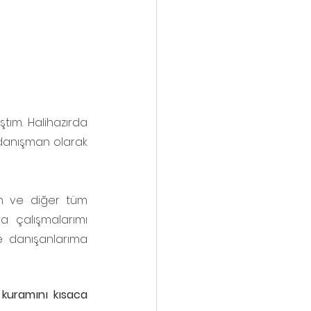
tım. Halihazırda 
 danışman olarak 
n ve diğer tüm 
 çalışmalarımı 
e danışanlarıma 
kuramını kısaca 