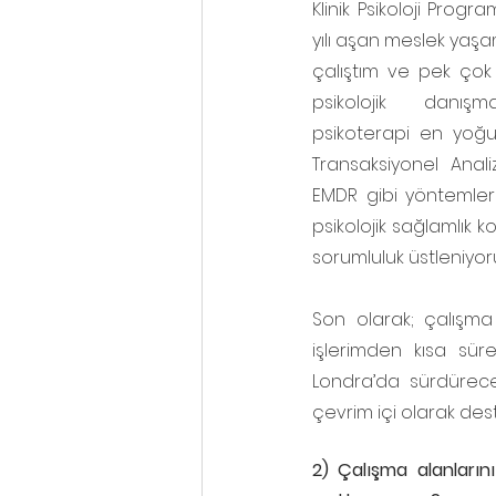
Klinik Psikoloji Progr
yılı aşan meslek yaşa
çalıştım ve pek çok 
psikolojik danışmanl
psikoterapi en yoğun 
Transaksiyonel Anali
EMDR gibi yöntemleri k
psikolojik sağlamlık 
sorumluluk üstleniyor
Son olarak; çalışma
işlerimden kısa sür
Londra’da sürdürece
çevrim içi olarak de
2) Çalışma alanların