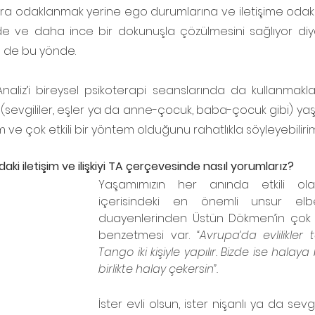
ara odaklanmak yerine ego durumlarına ve iletişime oda
e ve daha ince bir dokunuşla çözülmesini sağlıyor diy
m de bu yönde.
aliz’i bireysel psikoterapi seanslarında da kullanmakla bi
rde (sevgililer, eşler ya da anne-çocuk, baba-çocuk gibi) ya
m ve çok etkili bir yöntem olduğunu rahatlıkla söyleyebilirim
ndaki iletişim ve ilişkiyi TA çerçevesinde nasıl yorumlarız?
Yaşamımızın her anında etkili olan
içerisindeki en önemli unsur elbet
duayenlerinden Üstün Dökmen’in çok 
benzetmesi var. 
“Avrupa’da evlilikler
Tango iki kişiyle yapılır. Bizde ise halaya
birlikte halay çekersin”.
İster evli olsun, ister nişanlı ya da sevgili, 