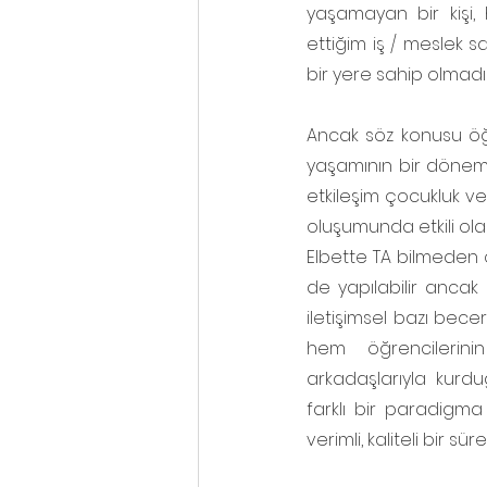
yaşamayan bir kişi,
ettiğim iş / meslek sa
bir yere sahip olmadıkl
Ancak söz konusu öğ
yaşamının bir dönemi
etkileşim çocukluk ve
oluşumunda etkili ola
Elbette TA bilmeden öğ
de yapılabilir ancak 
iletişimsel bazı becer
hem öğrencilerini
arkadaşlarıyla kurdu
farklı bir paradigma
verimli, kaliteli bir s