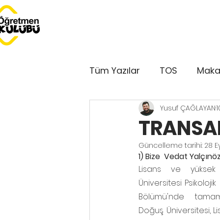
Tüm Yazılar
TOS
Maka
Yusuf ÇAĞLAYAN
1
Dersimiz Dünya
Serbe
TRANSA
Güncelleme tarihi:
28 E
Bu Ay Öğretmen Kulübü'
1) Bize  Vedat Yalçın
Lisans ve yüksek 
Üniversitesi Psikoloji
Kulüp'ten Sesler
GePe
Bölümü'nde tamaml
Doğuş Üniversitesi, Li