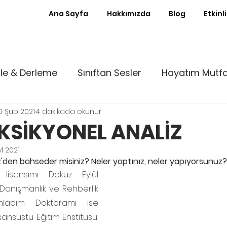
Ana Sayfa
Hakkımızda
Blog
Etkinl
le & Derleme
Sınıftan Sesler
Hayatım Mutf
0 Şub 2021
4 dakikada okunur
st Kürsü
Ayın Röportajı
Sıfır Atık Sınıf
KSİKYONEL ANALİZ
yl 2021
nde
Patika
Denemeler
Babalık Deneyimle
öz'den bahseder misiniz? Neler yaptınız, neler yapıyorsunuz?
lisansımı Dokuz Eylül 
k Danışmanlık ve Rehberlik 
To Usta
adım. Doktoramı ise 
sansüstü Eğitim Enstitüsü, 