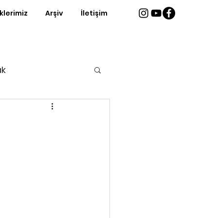
iklerimiz
Arşiv
İletişim
ak
ri