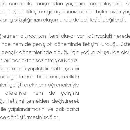
 hiç cerrah ile tanışmadan yaşamını tamamlayabilir. Z
hipleriyle etkileşime girmiş olsanız bile bu kişiler bizim y
arı gibi kişiliğimizin oluşumunda da belirleyici değillerdir.
retmen olunca tam tersi oluyor yani dünyadaki neredey
nde hem de geniş bir döneminde iletişim kurduğu, üstelik
 gençlik dönemlerinde olduğu için yoğun bir şekilde olduğu 
n bir meslekten söz etmiş oluyoruz.
retmenlik yapılabilir, hatta çok iyi 
bir öğretmenin TA bilmesi, özellikle 
ileri geliştirerek hem öğrencileriyle 
n aileleriyle hem de çalışma 
ğu iletişimi temelden değiştirerek 
 ile yapılandırmasını ve çok daha 
ürece dönüştürmesini sağlar.