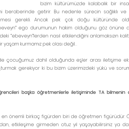
bizim kültürümüzde kalabalık bir ins
ini beraberinde getirir. Bu nedenle sürecin sağlıklı ve 
lemesi gerekli. Ancak pek çok doğu kültüründe oldu
eveyn” ego durumunun hakim olduğunu göz önüne alırs
ki “ebeveyn”lerden nasıl etkilendiğini anlamaksızın kaliteli
 bir yaşam kurmamız pek olası değil…
ir de çocuğumuz dahil olduğunda eşler arası iletişime ek o
turmak gerekiyor ki bu bizim üzerimizdeki yükü ve sorumlu
rencileri başka öğretmenlerle iletişiminde TA bilmenin av
i en önemli birkaç figürden biri de öğretmen figürüdür. Ö
n, etkileşime girmeden otuz yıl yaşayabilirsiniz ya da s