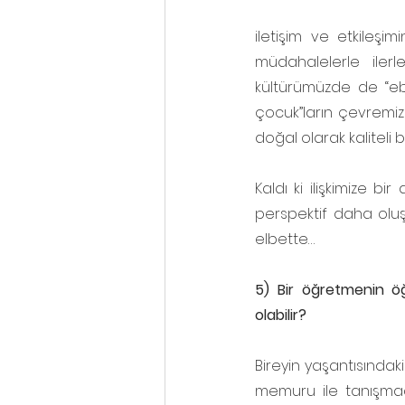
iletişim ve etkileşim
müdahalelerle iler
kültürümüzde de “eb
çocuk”ların çevremizde
doğal olarak kaliteli
Kaldı ki ilişkimize b
perspektif daha oluş
elbette…
5) Bir öğretmenin öğ
olabilir?
Bireyin yaşantısındak
memuru ile tanışmada