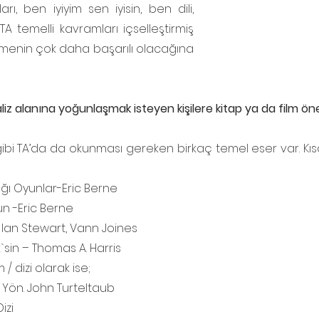
rı, ben iyiyim sen iyisin, ben dili, 
TA temelli kavramları içselleştirmiş 
tmenin çok daha başarılı olacağına 
iz alanına yoğunlaşmak isteyen kişilere kitap ya da film öner
bi TA’da da okunması gereken birkaç temel eser var. Kısa
ğı Oyunlar-Eric Berne
n -Eric Berne
Ian Stewart, Vann Joines
sin – Thomas A. Harris
/ dizi olarak ise; 
 Yön. John Turteltaub
izi