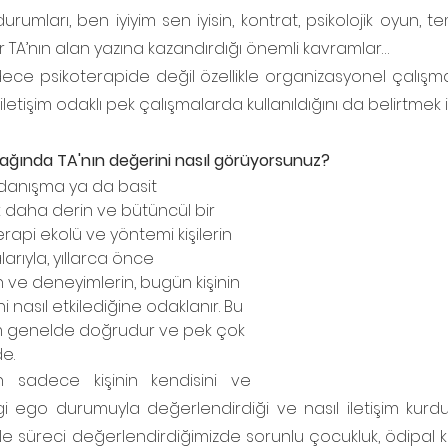
rumları, ben iyiyim sen iyisin, kontrat, psikolojik oyun, temas
 TA’nın alan yazına kazandırdığı önemli kavramlar…
ece psikoterapide değil özellikle organizasyonel çalışma
 iletişim odaklı pek çalışmalarda kullanıldığını da belirtmek i
 odağında TA'nın değerini nasıl görüyorsunuz?
k danışma ya da basit 
daha derin ve bütüncül bir 
rapi ekolü ve yöntemi kişilerin 
arıyla, yıllarca önce 
 ve deneyimlerin, bugün kişinin 
rini nasıl etkilediğine odaklanır. Bu 
m genelde doğrudur ve pek çok 
e.
sadece kişinin kendisini ve 
gi ego durumuyla değerlendirdiği ve nasıl iletişim kurduğuy
le süreci değerlendirdiğimizde sorunlu çocukluk, ödipal 