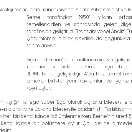
koloji teorisi olan Transaksiyonel Analiz, Psikoterapist ve K
Berne tarafından 1950’li yılların ortas
temellendirilen ve sonrasında gelen diğer 
tarafından geliştirildi. “Transaksiyonel Analiz”, T
Çözümleme” olarak çevrilse de çoğunlukla TA
tanımlanıyor. 
Sigmund Freud’un temellendirdiği ve geliştird
kuramdan ve psikanalizden oldukça etkilen
BERNE, kendi geliştirdiği TA’da bazı temel kavra
almakla birlikte yeni kavramlar ve yönte
koymuştur. 
n kişiliğini id-ego-süper Ego olarak üç ana bileşen ile 
n olarak yine üç ana bileşen ile açıklamıştır. Farkılaşan 
her biri kendi içinde bölümlenmezken, Berne’nin ürettiği
kendi içinde alt bölümlere ayrılır. Çok derine girmede
elim: