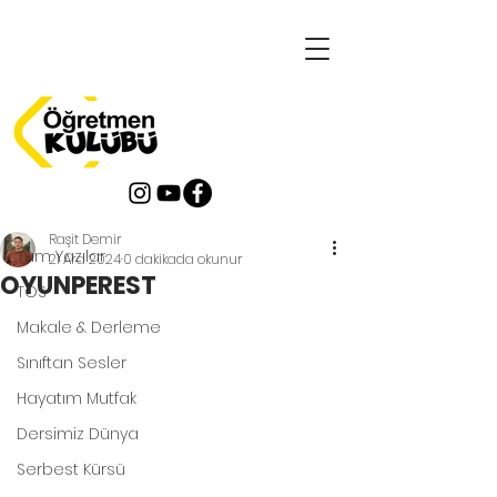
Yazı
Tüm Yazılar
Raşit Demir
Tüm Yazılar
21 Ara 2024
0 dakikada okunur
OYUNPEREST
TOS
Makale & Derleme
Sınıftan Sesler
Hayatım Mutfak
Dersimiz Dünya
Serbest Kürsü