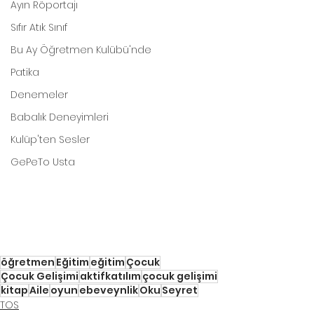
Ayın Röportajı
Sıfır Atık Sınıf
Bu Ay Öğretmen Kulübü'nde
Patika
Denemeler
Babalık Deneyimleri
Kulüp'ten Sesler
GePeTo Usta
öğretmen
Eğitim
eğitim
Çocuk
Çocuk Gelişimi
aktifkatılım
çocuk gelişimi
kitap
Aile
oyun
ebeveynlik
Oku
Seyret
TOS