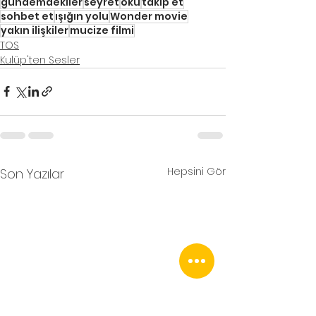
gündemdekiler
seyret
oku
takip et
sohbet et
ışığın yolu
Wonder movie
yakın ilişkiler
mucize filmi
TOS
Kulüp'ten Sesler
Hepsini Gör
Son Yazılar