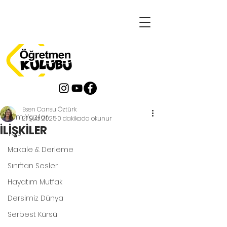
Yazı
Tüm Yazılar
Esen Cansu Öztürk
Tüm Yazılar
21 Şub 2025
0 dakikada okunur
İLİŞKİLER
TOS
Makale & Derleme
Sınıftan Sesler
Hayatım Mutfak
Dersimiz Dünya
Serbest Kürsü