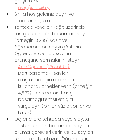
geliştirmek.
Giriş (10 dakika):
Sınıfa hoş geldiniz deyin ve 
dikkatlerini çekin.
Tahtada veya bir kağıt üzerinde 
rastgele bir dört basamaklı sayı 
(örneğin, 3,265) yazın ve 
öğrencilere bu sayıyı gösterin. 
Öğrencilerden bu sayının 
okunuşunu sormalarını isteyin.
Ana Öğretim (25 dakika):
Dört basamaklı sayıları 
oluşturmak için rakamları 
kullanarak örnekler verin (örneğin, 
4,587). Her rakamın hangi 
basamağı temsil ettiğini 
vurgulayın (binler, yüzler, onlar ve 
birler).
Öğrencilere tahtada veya slaytta 
gösterilen dört basamaklı sayıları 
okuma görevleri verin ve bu sayıları 
sınıfta birlikte okuyun. Öğrencilerin 