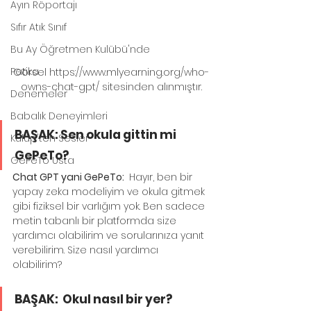
Ayın Röportajı
Sıfır Atık Sınıf
Bu Ay Öğretmen Kulübü'nde
Patika
Görsel https://www.mlyearning.org/who-
owns-chat-gpt/ sitesinden alınmıştır.
Denemeler
Babalık Deneyimleri
BAŞAK: Sen okula gittin mi 
Kulüp'ten Sesler
GePeTo?
GePeTo Usta
Chat GPT yani GePeTo: 
 Hayır, ben bir 
yapay zeka modeliyim ve okula gitmek 
gibi fiziksel bir varlığım yok. Ben sadece 
metin tabanlı bir platformda size 
yardımcı olabilirim ve sorularınıza yanıt 
verebilirim. Size nasıl yardımcı 
olabilirim?
BAŞAK:  Okul nasıl bir yer?