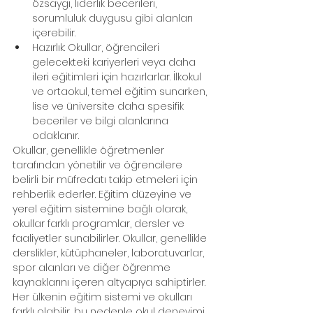
özsaygı, liderlik becerileri, 
sorumluluk duygusu gibi alanları 
içerebilir.
Hazırlık: Okullar, öğrencileri 
gelecekteki kariyerleri veya daha 
ileri eğitimleri için hazırlarlar. İlkokul 
ve ortaokul, temel eğitim sunarken, 
lise ve üniversite daha spesifik 
beceriler ve bilgi alanlarına 
odaklanır.
Okullar, genellikle öğretmenler 
tarafından yönetilir ve öğrencilere 
belirli bir müfredatı takip etmeleri için 
rehberlik ederler. Eğitim düzeyine ve 
yerel eğitim sistemine bağlı olarak, 
okullar farklı programlar, dersler ve 
faaliyetler sunabilirler. Okullar, genellikle 
derslikler, kütüphaneler, laboratuvarlar, 
spor alanları ve diğer öğrenme 
kaynaklarını içeren altyapıya sahiptirler.
Her ülkenin eğitim sistemi ve okulları 
farklı olabilir, bu nedenle okul deneyimi 