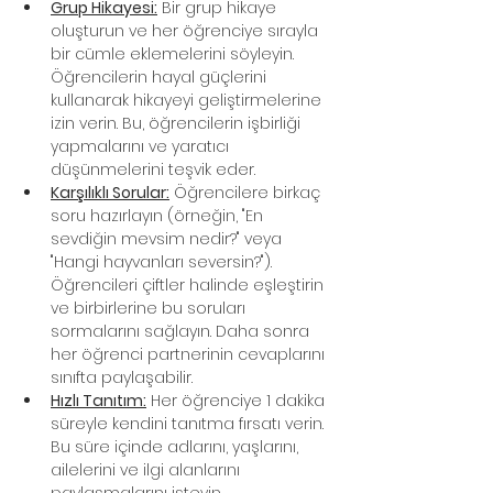
Grup Hikayesi:
 Bir grup hikaye 
oluşturun ve her öğrenciye sırayla 
bir cümle eklemelerini söyleyin. 
Öğrencilerin hayal güçlerini 
kullanarak hikayeyi geliştirmelerine 
izin verin. Bu, öğrencilerin işbirliği 
yapmalarını ve yaratıcı 
düşünmelerini teşvik eder.
Karşılıklı Sorular:
 Öğrencilere birkaç 
soru hazırlayın (örneğin, "En 
sevdiğin mevsim nedir?" veya 
"Hangi hayvanları seversin?"). 
Öğrencileri çiftler halinde eşleştirin 
ve birbirlerine bu soruları 
sormalarını sağlayın. Daha sonra 
her öğrenci partnerinin cevaplarını 
sınıfta paylaşabilir.
Hızlı Tanıtım:
 Her öğrenciye 1 dakika 
süreyle kendini tanıtma fırsatı verin. 
Bu süre içinde adlarını, yaşlarını, 
ailelerini ve ilgi alanlarını 
paylaşmalarını isteyin.