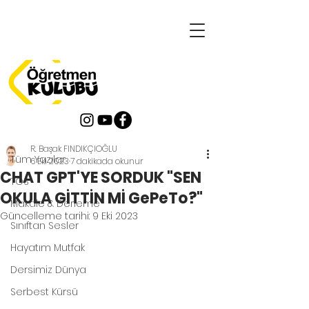
Yazı
Tüm Yazılar
R. Başak FINDIKÇIOĞLU
Tüm Yazılar
6 Eki 2023
7 dakikada okunur
CHAT GPT'YE SORDUK "SEN
TOS
OKULA GİTTİN Mİ GePeTo?"
Makale & Derleme
Güncelleme tarihi:
9 Eki 2023
Sınıftan Sesler
Hayatım Mutfak
Dersimiz Dünya
Serbest Kürsü