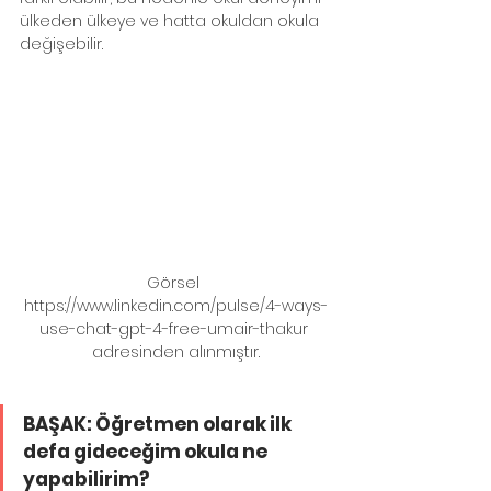
ülkeden ülkeye ve hatta okuldan okula 
değişebilir.
Görsel 
https://www.linkedin.com/pulse/4-ways-
use-chat-gpt-4-free-umair-thakur 
adresinden alınmıştır.
BAŞAK: Öğretmen olarak ilk 
defa gideceğim okula ne 
yapabilirim?