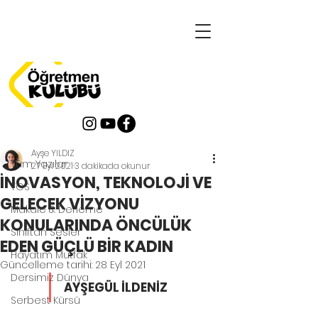
Yazı
Tüm Yazılar
Ayşe YILDIZ
Tüm Yazılar
27 Eyl 2021
3 dakikada okunur
İNOVASYON, TEKNOLOJİ VE
TOS
GELECEK VİZYONU
Makale & Derleme
KONULARINDA ÖNCÜLÜK
Sınıftan Sesler
EDEN GÜÇLÜ BİR KADIN
Hayatım Mutfak
Güncelleme tarihi:
28 Eyl 2021
Dersimiz Dünya
AYŞEGÜL İLDENİZ
Serbest Kürsü