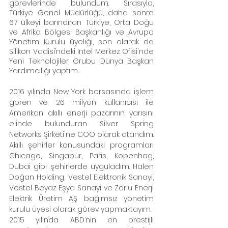
görevlerinde bulundum. Sırasıyla, 
Türkiye Genel Müdürlüğü, daha sonra 
67 ülkeyi barındıran Türkiye, Orta Doğu 
ve Afrika Bölgesi Başkanlığı ve Avrupa 
Yönetim Kurulu üyeliği, son olarak da 
Silikon Vadisi’ndeki Intel Merkez Ofisi'nde 
Yeni Teknolojiler Grubu Dünya Başkan 
Yardımcılığı yaptım. 
2016 yılında New York borsasında işlem 
gören ve 26 milyon kullanıcısı ile 
Amerikan akıllı enerji pazarının yarısını 
elinde bulunduran Silver Spring 
Networks Şirketi'ne COO olarak atandım. 
Akıllı şehirler konusundaki programları 
Chicago, Singapur, Paris, Kopenhag, 
Dubai gibi şehirlerde uyguladım. Halen 
Doğan Holding, Vestel Elektronik Sanayi, 
Vestel Beyaz Eşya Sanayi ve Zorlu Enerji 
Elektrik Üretim AŞ bağımsız yönetim 
kurulu üyesi olarak görev yapmaktayım.
2015 yılında ABD’nin en prestijli 