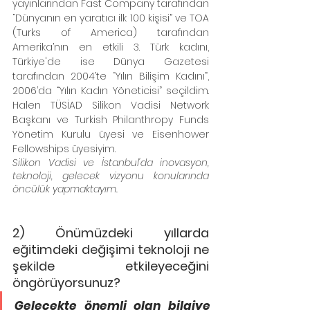
yayınlarından Fast Company tarafından 
“Dünyanın en yaratıcı ilk 100 kişisi” ve TOA 
(Turks of America) tarafından 
Amerika’nın en etkili 3. Türk kadını, 
Türkiye'de ise Dünya Gazetesi 
tarafından 2004’te “Yılın Bilişim Kadını”, 
2006’da “Yılın Kadın Yöneticisi” seçildim. 
Halen TÜSİAD Silikon Vadisi Network 
Başkanı ve Turkish Philanthropy Funds 
Yönetim Kurulu üyesi ve Eisenhower 
Fellowships üyesiyim. 
Silikon Vadisi ve İstanbul'da inovasyon, 
teknoloji, gelecek vizyonu konularında 
öncülük yapmaktayım.
2) Önümüzdeki yıllarda 
eğitimdeki değişimi teknoloji ne 
şekilde etkileyeceğini 
öngörüyorsunuz?
Gelecekte önemli olan bilgiye 