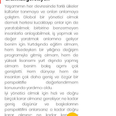
Yaşamımın her devresinde farklı ülkeler 
kültürler tanımaya ve onları anlamaya 
çalıştım. Global bir yönetici olmak 
demek herkesi kucaklayıp onlar için de 
yaratabilmek; birbirine benzemeyen 
insanlarla anlaşabilmek, iş yapmak ve 
değer yaratmak anlamına geliyor 
benim için. Yurtdışında eğitim almam, 
hem lisedeyken bir yıllığına değişim 
programıyla gitmiş olmam, hem de 
yüksek lisansımı yurt dışında yapmış 
olmam benim bakış açımı çok 
genişletti. Hem dünyayı hem de 
insanları çok daha geniş ve özgür bir 
perspektifle değerlendirmem 
konusunda yardımcı oldu. 
İyi yönetici olmak için hızlı ve doğru 
birçok karar almanız gerekiyor; ne kadar 
geniş düşünür ve başkalarının 
perspektifini anlarsanız o kadar doğru 
karar alırsınız; ne kadar kendinize 