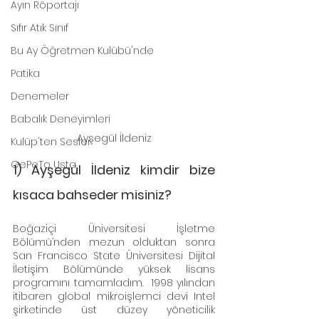
Ayın Röportajı
Sıfır Atık Sınıf
Bu Ay Öğretmen Kulübü'nde
Patika
Denemeler
Babalık Deneyimleri
Ayşegül İldeniz
Kulüp'ten Sesler
GePeTo Usta
1) Ayşegül İldeniz kimdir bize 
kısaca bahseder misiniz?
Boğaziçi Üniversitesi İşletme 
Bölümü’nden mezun olduktan sonra 
San Francisco State Üniversitesi Dijital 
İletişim Bölümünde yüksek lisans 
programını tamamladım.  1998 yılından 
itibaren global mikroişlemci devi Intel 
şirketinde üst düzey yöneticilik 