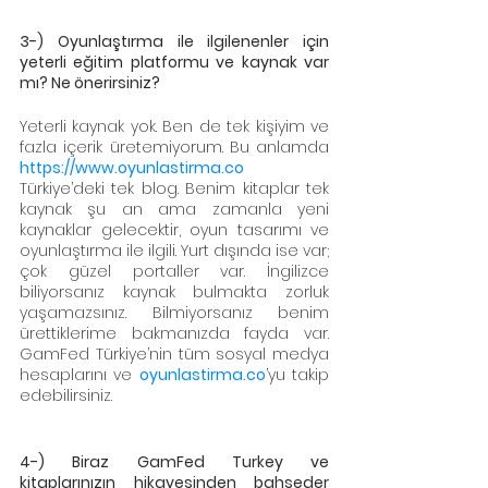
3-) Oyunlaştırma ile ilgilenenler için 
yeterli eğitim platformu ve kaynak var 
mı? Ne önerirsiniz?
Yeterli kaynak yok. Ben de tek kişiyim ve 
fazla içerik üretemiyorum. Bu anlamda 
https://www.oyunlastirma.co
Türkiye’deki tek blog. Benim kitaplar tek 
kaynak şu an ama zamanla yeni 
kaynaklar gelecektir, oyun tasarımı ve 
oyunlaştırma ile ilgili. Yurt dışında ise var; 
çok güzel portaller var. İngilizce 
biliyorsanız kaynak bulmakta zorluk 
yaşamazsınız. Bilmiyorsanız benim 
ürettiklerime bakmanızda fayda var. 
GamFed Türkiye’nin tüm sosyal medya 
hesaplarını ve 
oyunlastirma.co
’yu takip 
edebilirsiniz.
4-) Biraz GamFed Turkey ve 
kitaplarınızın hikayesinden bahseder 