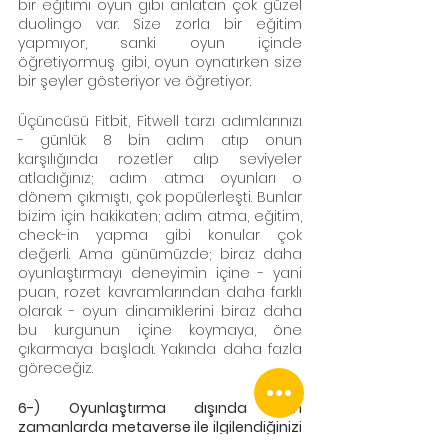
bir eğitimi oyun gibi anlatan çok güzel 
duolingo var. Size zorla bir eğitim 
yapmıyor, sanki oyun içinde 
öğretiyormuş gibi, oyun oynatırken size 
bir şeyler gösteriyor ve öğretiyor.   
Üçüncüsü Fitbit, Fitwell tarzı adımlarınızı 
- günlük 8 bin adım atıp onun 
karşılığında rozetler alıp seviyeler 
atladığınız; adım atma oyunları o 
dönem çıkmıştı, çok popülerleşti. Bunlar 
bizim için hakikaten; adım atma, eğitim, 
check-in yapma gibi konular çok 
değerli. Ama günümüzde; biraz daha 
oyunlaştırmayı deneyimin içine - yani 
puan, rozet kavramlarından daha farklı 
olarak - oyun dinamiklerini biraz daha 
bu kurgunun içine koymaya, öne 
çıkarmaya başladı. Yakında daha fazla 
göreceğiz.
6-) Oyunlaştırma dışında son 
zamanlarda metaverse ile ilgilendiğinizi 
görüyoruz. Bu yeni alan bir süre popüler 