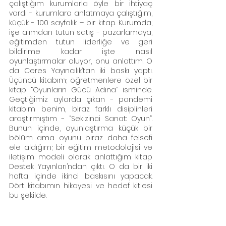
çalıştığım kurumlarla öyle bir ihtiyaç 
vardı - kurumlara anlatmaya çalıştığım, 
küçük - 100 sayfalık – bir kitap. Kurumda; 
işe alımdan tutun satış - pazarlamaya, 
eğitimden tutun liderliğe ve geri 
bildirime kadar işte nasıl 
oyunlaştırmalar oluyor, onu anlattım. O 
da Ceres Yayıncılık’tan iki baskı yaptı. 
Üçüncü kitabım; öğretmenlere özel bir 
kitap “Oyunların Gücü Adına” isminde. 
Geçtiğimiz aylarda çıkan - pandemi 
kitabım benim, biraz farklı disiplinleri 
araştırmıştım - “Sekizinci Sanat: Oyun”. 
Bunun içinde, oyunlaştırma küçük bir 
bölüm ama oyunu biraz daha felsefi 
ele aldığım; bir eğitim metodolojisi ve 
iletişim modeli olarak anlattığım kitap 
Destek Yayınları’ndan çıktı. O da bir iki 
hafta içinde ikinci baskısını yapacak. 
Dört kitabımın hikayesi ve hedef kitlesi 
bu şekilde.