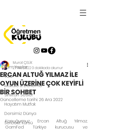
Yazı
Tüm Yazılar
Murat ÇELİK
Tüm Yazılar
27 Nis 2022
3 dakikada okunur
ERCAN ALTUĞ YILMAZ İLE
TOS
OYUN ÜZERİNE ÇOK KEYİFLİ
Makale & Derleme
BİR SOHBET
Sınıftan Sesler
Güncelleme tarihi:
26 Ara 2022
Hayatım Mutfak
Dersimiz Dünya
Konuğumuz Ercan Altuğ Yılmaz.  
Serbest Kürsü
GamFed Türkiye kurucusu ve 