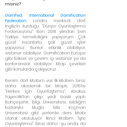
misiniz?
GamFed
, 
International Gamification 
Federation
; Londra merkezli, dört 
İngiliz’in kurduğu “Dünya Oyunlaştırma 
Federasyonu”. Ben 2018 yılından beri 
Türkiye temsilciliğini yapıyorum. Çok 
güzel insanlarla, çok güzel işler 
yapıyoruz. Bunlar etkinlik olabiliyor, 
webinar olabiliyor, Gamification Europe 
gibi fiziksel ve çevrim içi webinar ya da 
konferanslar olabiliyor. Kitap çevirileri 
gibi konularda çalışıyoruz.
Benim dört kitabım var. İlk kitabım biraz 
daha akademik bir kitaptı. 2015’te 
“Herkes İçin Oyunlaştırma”, Abaküs 
Yayıncılık’tan çıkıp yedi baskı yaptı. 
Bahçeşehir, Bilgi Üniversitesi, bildiğim 
kadarıyla Muğla Sıtkı Koçman 
Üniversitesi gibi yerlerde ders kitabı 
olarak okutuluyor. İkinci kitabım “İşte 
Oyunlaştırma”. Biraz daha -şu anda da 