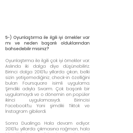
5-) Oyunlaştırma ile ilgili iyi örnekler var 
mı ve neden başarılı olduklarından 
bahsedebilir misiniz?
Oyunlaştırma ile ilgili çok iyi örnekler var. 
Aslında iki dalga diye düşünebiliriz. 
Birinci dalga 2010’lu yıllarda çıkan, belki 
sizin yetişemediğiniz, check-in özelliğini 
bulan Foursquare isimli uygulama. 
Şimdiki adıyla Swarm. Çok başarılı bir 
uygulamaydı ve o dönemin en popüler 
ikinci uygulamasıydı. Birincisi 
Facebook’tu. Yani şimdiki Tiktok ve 
İnstagram gibilerdi.
Sonra Dualingo. Hala devam ediyor. 
2010’lu yıllarda çıkmasına rağmen, hala 