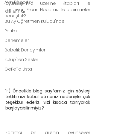
Ayın Röportajı
oyunlaştırma üzerine kitapları ile 
tanınıyor.  Ercan Hocamız ile bakın neler  
Sıfır Atık Sınıf
konuştuk? 
Bu Ay Öğretmen Kulübü'nde
Patika
Denemeler
Babalık Deneyimleri
Kulüp'ten Sesler
GePeTo Usta
1-) Öncelikle blog sayfamız için söyleşi 
teklifimizi kabul etmeniz nedeniyle çok 
teşekkür ederiz. Sizi kısaca tanıyarak 
başlayabilir miyiz?
Eğitimci bir ailenin oyunsever 