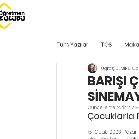
Tüm Yazılar
TOS
Maka
Uğraş DEMİR
6 Oc
Dersimiz Dünya
Serbe
BARIŞI 
SİNEMAY
Bu Ay Öğretmen Kulübü'
Güncelleme tarihi:
22 M
Çocuklarla
Kulüp'ten Sesler
GePe
15 Ocak 2023 Pazar gü
olacağız topluluk ol