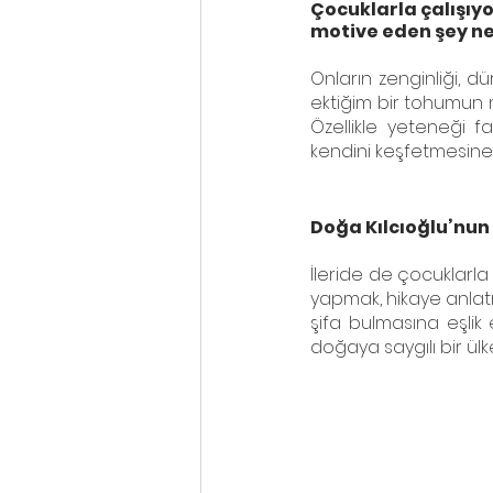
Çocuklarla çalışıy
motive eden şey n
Onların zenginliği, d
ektiğim bir tohumun
Özellikle yeteneği 
kendini keşfetmesine 
Doğa Kılcıoğlu’nun 
İleride de çocuklarla
yapmak, hikaye anlat
şifa bulmasına eşlik
doğaya saygılı bir ül