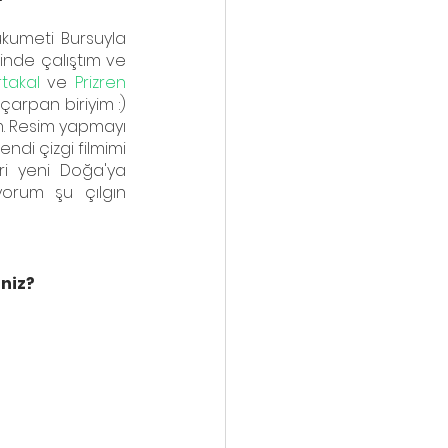
ükumeti Bursuyla 
Paris Sorbonne Üniversitesinde yüksek lisansını tamamladım. Birçok film projesinde çalıştım ve 
rtakal
 ve 
Prizren 
arpan biriyim :) 
m. Resim yapmayı 
di çizgi filmimi 
i yeni Doğa'ya 
orum şu çılgın 
iniz?