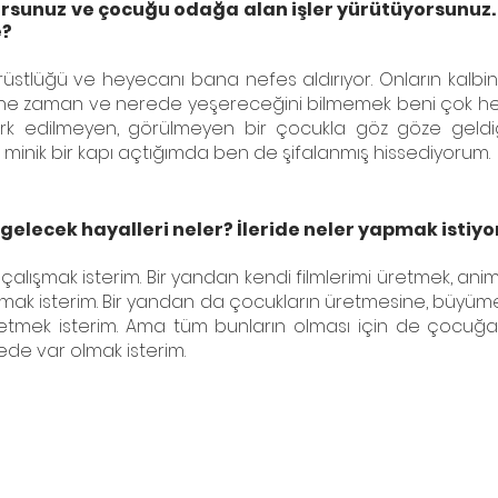
orsunuz ve çocuğu odağa alan işler yürütüyorsunuz. 
e?
ürüstlüğü ve heyecanı bana nefes aldırıyor. Onların kalb
 ne zaman ve nerede yeşereceğini bilmemek beni çok hey
fark edilmeyen, görülmeyen bir çocukla göz göze geld
minik bir kapı açtığımda ben de şifalanmış hissediyorum. 
gelecek hayalleri neler? İleride neler yapmak istiyo
 çalışmak isterim. Bir yandan kendi filmlerimi üretmek, ani
mak isterim. Bir yandan da çocukların üretmesine, büyüme
 etmek isterim. Ama tüm bunların olması için de çocuğa, 
kede var olmak isterim.