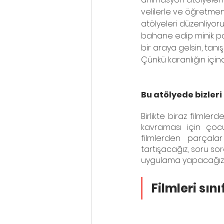
velilerle ve öğretmen
atölyeleri düzenliyor
bahane edip minik par
bir araya gelsin, tanış
Çünkü karanlığın için
Bu atölyede bizleri
Birlikte biraz filmle
kavraması için çocu
filmlerden parçalar
tartışacağız, soru so
uygulama yapacağız.
Filmleri sın