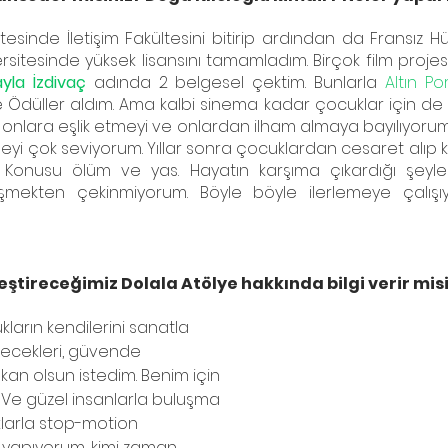
esinde İletişim Fakültesini bitirip ardından da Fransız H
yla İzdivaç
 adında 2 belgesel çektim. Bunlarla 
Altın Po
e Ödüller aldım. Ama kalbi sinema kadar çocuklar için de ç
 onlara eşlik etmeyi ve onlardan ilham almaya bayılıyoru
yi çok seviyorum. Yıllar sonra çocuklardan cesaret alıp ken
onusu ölüm ve yas. Hayatın karşıma çıkardığı şeyler
mekten çekinmiyorum. Böyle böyle ilerlemeye çalışıy
ştireceğimiz Dolala Atölye hakkında bilgi verir mis
ların kendilerini sanatla 
ecekleri, güvende 
kan olsun istedim. Benim için 
 Ve güzel insanlarla buluşma 
klarla stop-motion 
 yapıyorum, kimi zaman 