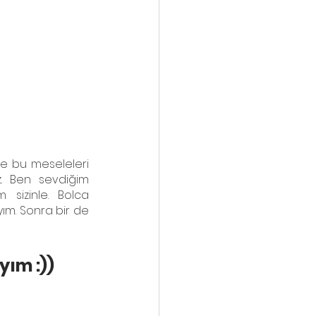
ve bu meseleleri 
. Ben sevdiğim 
 sizinle. Bolca 
ım. Sonra bir de 
yım :))