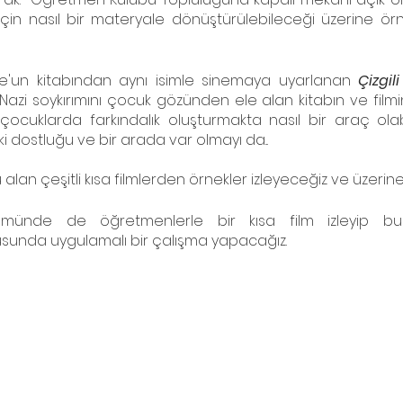
için nasıl bir materyale dönüştürülebileceği üzerine örn
e'un kitabından aynı isimle sinemaya uyarlanan 
Çizgil
. Nazi soykırımını çocuk gözünden ele alan kitabın ve film
ocuklarda farkındalık oluşturmakta nasıl bir araç olab
i dostluğu ve bir arada var olmayı da... 
lan çeşitli kısa filmlerden örnekler izleyeceğiz ve üzerine 
münde de öğretmenlerle bir kısa film izleyip bunu
nusunda uygulamalı bir çalışma yapacağız.