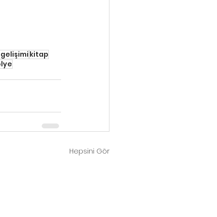
gelişimi
kitap
ölye
Hepsini Gör