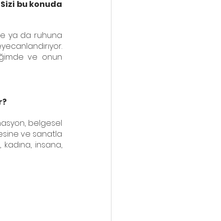
Sizi bu konuda 
ine ya da ruhuna 
ecanlandırıyor. 
iğimde ve onun 
 
r?
masyon, belgesel 
sine ve sanatla 
kadına, insana, 