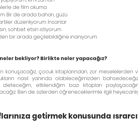
lerle de film okuma 
um. Bir de arada baharı, güzü 
tiler düzenliyorum. İnsanlar 
sın, sohbet etsin istiyorum. 
den bir arada geçilebildiğine inanıyorum.
 neler bekliyor? Birlikte neler yapacağız?
rden konuşacağız, çocuk kitaplarından, zor meselelerden 
kların nasıl yanında olabileceğimizden bahsedeceğiz
 izleteceğim, etkilendiğim bazı kitapları paylaşacağım
racağız. Ben de sizlerden öğreneceklerimle ilgili heyecanlıy
 
ıflarınıza getirmek konusunda ısrarcı