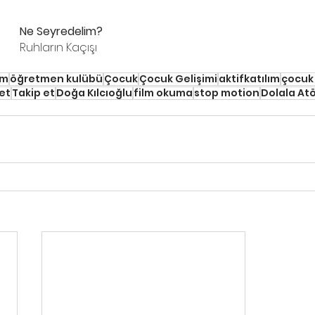
Ne Seyredelim?
Ruhların Kaçışı
im
öğretmen kulübü
Çocuk
Çocuk Gelişimi
aktifkatılım
çocuk 
et
Takip et
Doğa Kılcıoğlu
film okuma
stop motion
Dolala At