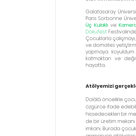
Galatasaray Üniversit
Üç Kulaklı
 ve 
Kamera
Dokufest
 Festivalind
Çocuklarla çalışmayı,
ve domates yetiştirme
yapmaya koyuldum. K
katmaktan ve değiş
hayatta...
Atölyemizi gerçekle
Dolâlâ öncelikle çocuk
özgürce ifade edebil
hissedecekleri bir me
de bir üretim mekanı.
imkanı... Burada çocu
animasyon atölyeleri