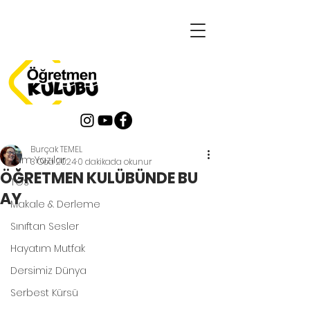
Yazı
Tüm Yazılar
Burçak TEMEL
Tüm Yazılar
3 Oca 2024
0 dakikada okunur
ÖĞRETMEN KULÜBÜNDE BU
TOS
AY
Makale & Derleme
Sınıftan Sesler
Hayatım Mutfak
Dersimiz Dünya
Serbest Kürsü