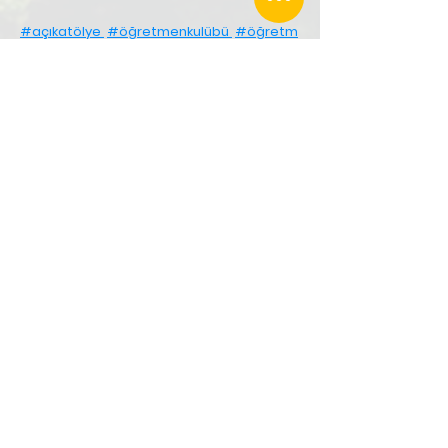
#açıkatölye
#öğretmenkulübü
#öğretm
entopluluğu
6. Açık Atölye - Şubat 2025 (TEGV
Çiğli Eğitim Parkındayız)
Sezonun beşinci Açık Atölyesi için 14
Şubat 2026 Cumartesi günü, 12.00 –