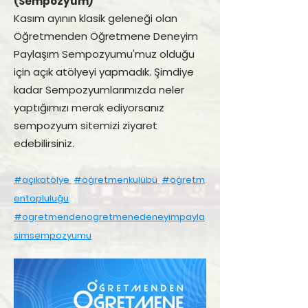
(Sempozyum)
Kasım ayının klasik geleneği olan
Öğretmenden Öğretmene Deneyim
Paylaşım Sempozyumu'muz olduğu
için açık atölyeyi yapmadık. Şimdiye
kadar Sempozyumlarımızda neler
yaptığımızı merak ediyorsanız
sempozyum sitemizi ziyaret
edebilirsiniz.
#açıkatölye
#öğretmenkulübü
#öğretm
entopluluğu
#ogretmendenogretmenedeneyimpayla
simsempozyumu