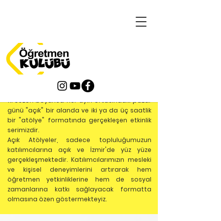
AÇIK ATÖLYELER
11.
SEZON
(2024-2025)
11. Sezon boyunca her ayın ortasındaki pazar
günü "açık" bir alanda ve iki ya da üç saatlik
bir "atölye" formatında gerçekleşen etkinlik
serimizdir.
Açık Atölyeler, sadece topluluğumuzun
katılımcılarına açık ve İzmir'de yüz yüze
gerçekleşmektedir. Katılımcılarımızın mesleki
ve kişisel deneyimlerini artırarak hem
öğretmen yetkinliklerine hem de sosyal
zamanlarına katkı sağlayacak formatta
olmasına özen göstermekteyiz.