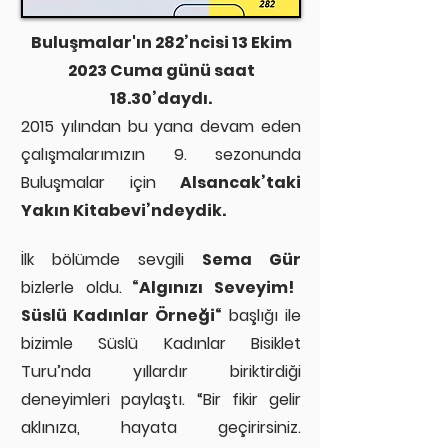
Buluşmalar'ın 282’ncisi 13 Ekim
2023 Cuma günü saat
18.30’daydı.
2015 yılından bu yana devam eden
çalışmalarımızın 9. sezonunda
Buluşmalar için
Alsancak’taki
Yakın Kitabevi’ndeydik.
İlk bölümde sevgili
Sema Gür
bizlerle oldu.
“Algınızı Seveyim!
Süslü Kadınlar Örneği“
başlığı ile
bizimle Süslü Kadınlar Bisiklet
Turu’nda yıllardır biriktirdiği
deneyimleri paylaştı. “Bir fikir gelir
aklınıza, hayata geçirirsiniz.