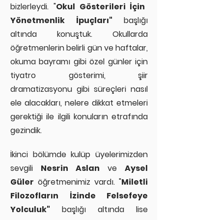
bizlerleydi. "
Okul Gösterileri İçin
Yönetmenlik İpuçları"
başlığı
altında konuştuk. Okullarda
öğretmenlerin belirli gün ve haftalar,
okuma bayramı gibi özel günler için
tiyatro gösterimi, şiir
dramatizasyonu gibi süreçleri nasıl
ele alacakları, nelere dikkat etmeleri
gerektiği ile ilgili konuların etrafında
gezindik.
İkinci bölümde kulüp üyelerimizden
sevgili
Nesrin Aslan
ve
Aysel
Güler
öğretmenimiz vardı. "
Miletli
Filozofların İzinde Felsefeye
Yolculuk"
başlığı altında lise