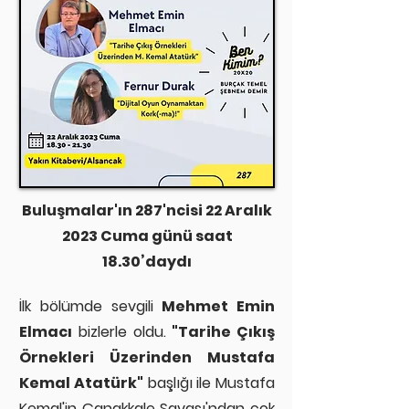
Buluşmalar'ın 287'ncisi 22 Aralık
2023 Cuma günü saat
18.30’daydı
İlk bölümde sevgili
Mehmet Emin
Elmacı
bizlerle oldu.
"Tarihe Çıkış
Örnekleri Üzerinden Mustafa
Kemal Atatürk"
başlığı ile Mustafa
Kemal'in Çanakkale Savaşı'ndan çok