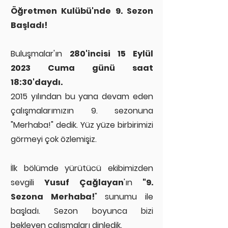
Öğretmen Kulübü'nde 9. Sezon
Başladı!
Buluşmalar'ın
280'incisi
15 Eylül
2023 Cuma günü saat
18:30'daydı.
2015 yılından bu yana devam eden
çalışmalarımızın 9. sezonuna
"Merhaba!" dedik. Yüz yüze birbirimizi
görmeyi çok özlemişiz.
İlk bölümde yürütücü ekibimizden
sevgili
Yusuf Çağlayan
'ın
"9.
Sezona Merhaba!
" sunumu ile
başladı.
Sezon boyunca bizi
bekleyen çalışmaları dinledik.