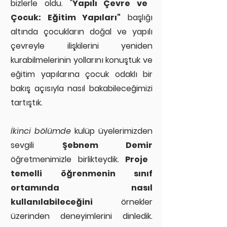
bizlerle oldu
. "
Yapılı Çevre ve
tanıyacağız.
Pecha Kucha (20x20)
Çocuk: Eğitim Yapıları"
başlığı
formatta
heyecanlı dakikalar
altında çocukların doğal ve yapılı
yaşandı.
çevreyle ilişkilerini yeniden
kurabilmelerinin yollarını konuştuk ve
eğitim yapılarına çocuk odaklı bir
bakış açısıyla nasıl bakabileceğimizi
tartıştık.
İkinci bölümde
kulüp üyelerimizden
sevgili
Şebnem Demir
öğretmenimizle birlikteydik.
Proje
temelli öğrenmenin sınıf
ortamında nasıl
kullanılabileceğini
örnekler
üzerinden deneyimlerini dinledik.