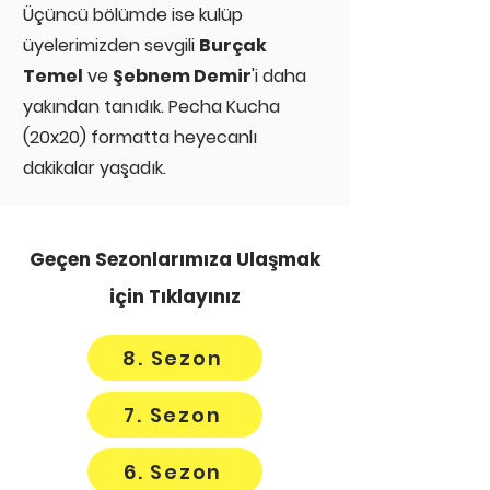
Üçüncü bölümde ise kulüp
üyelerimizden sevgili
Burçak
Temel
ve
Şebnem Demir
'i daha
yakından tanıdık. Pecha Kucha
(20x20) formatta heyecanlı
dakikalar yaşadık.
Geçen Sezonlarımıza Ulaşmak
için Tıklayınız
8. Sezon
7. Sezon
6. Sezon