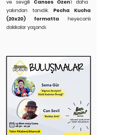
ve sevgili
Canses Özen
'i daha
yakından tanıdık
.
Pecha Kucha
(20x20) formatta
heyecanlı
dakikalar yaşandı.