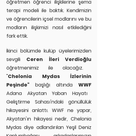
öğretmen öğrenci ilişkilerine şema
terapi modeli ile baktık. Kendimizin
ve öğrencilerin içsel modlarını ve bu
modların ilişkimizi nasıl etkilediğini
fark ettik
.
İkinci bölüm
de kulüp üyelerimizden
sevgili
Ceren İleri Verdioğlu
öğretmenimiz ile olacağız.
"
Chelonia Mydas İzlerinin
Peşinde"
başlığı altında
WWF
Adana Akyatan Yaban Hayatı
Geliştirme Sahası'ndaki gönüllülük
hikayesini anlattı. WWF ne yapar,
Akyatan'ın hikayesi nedir, Chelonia
Mydas diye adlandırılan Yeşil Deniz
Kaplumbağası arkadaşlarımızın