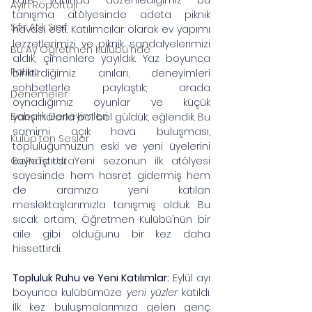
Kafe yanında düzenlediğimiz bu 
Ayın Röportajı
tanışma atölyesinde adeta piknik 
Sıfır Atık Sınıf
havası esti. Katılımcılar olarak ev yapımı 
lezzetlerimizi ve piknik sandalyelerimizi 
Bu Ay Öğretmen Kulübü'nde
aldık, çimenlere yayıldık. Yaz boyunca 
Patika
biriktirdiğimiz anıları, deneyimleri 
sohbetlerle paylaştık; arada 
Denemeler
oynadığımız oyunlar ve küçük 
Babalık Deneyimleri
yarışmalarla bol bol güldük, 
eğlendik
. Bu 
samimi açık hava buluşması, 
Kulüp'ten Sesler
topluluğumuzun eski ve yeni üyelerini 
GePeTo Usta
kaynaştırdı. Yeni sezonun ilk atölyesi 
sayesinde hem hasret gidermiş hem 
de aramıza yeni katılan 
meslektaşlarımızla tanışmış olduk. Bu 
sıcak ortam, Öğretmen Kulübü’nün bir 
aile gibi olduğunu bir kez daha 
hissettirdi.
Topluluk Ruhu ve Yeni Katılımlar:
 Eylül ayı 
boyunca kulübümüze 
yeni yüzler
 katıldı. 
İlk kez buluşmalarımıza gelen genç 