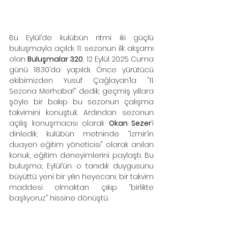
Bu Eylül’de kulübün ritmi iki güçlü 
buluşmayla açıldı. 11. sezonun ilk akşamı 
olan 
Buluşmalar 320
, 12 Eylül 2025 Cuma 
günü 18.30’da yapıldı. Önce yürütücü 
ekibimizden Yusuf Çağlayan’la “11. 
Sezona Merhaba!” dedik; geçmiş yıllara 
şöyle bir bakıp bu sezonun çalışma 
takvimini konuştuk. Ardından sezonun 
açılış konuşmacısı olarak 
Okan Sezer
’i 
dinledik; kulübün metninde “İzmir’in 
duayen eğitim yöneticisi” olarak anılan 
konuk, eğitim deneyimlerini paylaştı. Bu 
buluşma, Eylül’ün o tanıdık duygusunu 
büyüttü: yeni bir yılın heyecanı, bir takvim 
maddesi olmaktan çıkıp “birlikte 
başlıyoruz” hissine dönüştü.