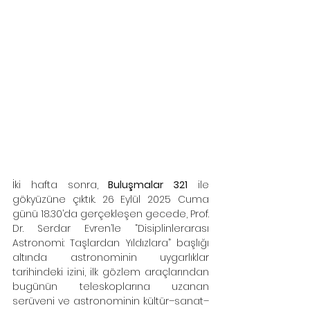
İki hafta sonra, 
Buluşmalar 321
 ile 
gökyüzüne çıktık. 26 Eylül 2025 Cuma 
günü 18.30’da gerçekleşen gecede, Prof. 
Dr. Serdar Evren’le “Disiplinlerarası 
Astronomi: Taşlardan Yıldızlara” başlığı 
altında astronominin uygarlıklar 
tarihindeki izini, ilk gözlem araçlarından 
bugünün teleskoplarına uzanan 
serüveni ve astronominin kültür–sanat–