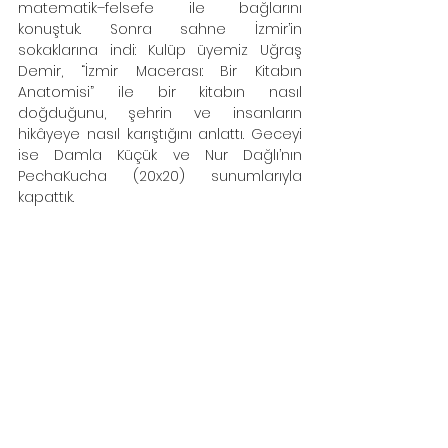
matematik–felsefe ile bağlarını 
konuştuk. Sonra sahne İzmir’in 
sokaklarına indi: Kulüp üyemiz Uğraş 
Demir, “İzmir Macerası: Bir Kitabın 
Anatomisi” ile bir kitabın nasıl 
doğduğunu, şehrin ve insanların 
hikâyeye nasıl karıştığını anlattı. Geceyi 
ise Damla Küçük ve Nur Dağlı’nın 
PechaKucha (20x20) sunumlarıyla 
kapattık.