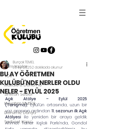
Yazı
Tüm Yazılar
Burçak TEMEL
Tüm Yazılar
30 Eyl 2025
2 dakikada okunur
BU AY ÖĞRETMEN
TOS
KULÜBÜ'NDE NERLER OLDU
Makale & Derleme
NELER - EYLÜL 2025
Sınıftan Sesler
Açık Atölye – Eylül 2025 
Hayatım Mutfak
(Tanışma):
 Eylül’ün ortasında, uzun bir 
yaz arasının ardından 
11. sezonun ilk Açık 
Dersimiz Dünya
Atölyesi
 ile yeniden bir araya geldik. 
Serbest Kürsü
Ahmet Taner Kışlalı Parkı’nda, Gondol 