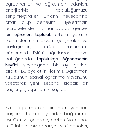
öğretmenler ve öğretmen adayları, 
enerjileriyle topluluğumuzu 
zenginleştirdiler. Onların heyecanına 
ortak olup deneyimli üyelerimizin 
tecrübeleriyle harmanlayarak gerçek 
bir 
öğrenen topluluk
 ortamı yarattık. 
Gönüllülerimizin özverili çalışmaları ve 
paylaşımları, kulüp ruhumuzu 
güçlendirdi. Eylül’ü uğurlarken geriye 
baktığımızda, 
toplulukça öğrenmenin 
keyfini
 yaşadığımız bir ayı geride 
bıraktık. Bu ayki etkinliklerimiz, Öğretmen 
Kulübü’nün sosyal öğrenme vizyonunu 
yaşatarak yeni sezona sıcacık bir 
başlangıç yapmamızı sağladı.
Eylül, öğretmenler için hem yeniden 
başlama hem de yeniden bağ kurma 
ayı. Okul zili çalarken, çoktan “yetişecek 
mi?” listelerimiz kabarıyor; sınıf panoları, 