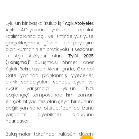
Eylül’ün bir başka “Kulüp işi” 
Açık Atölyeler
. 
Açık Atölyeler’in yalnızca topluluk 
katılımcılarına açık ve İzmir’de yüz yüze 
gerçekleşmesi, güvenli bir paylaşım 
alanı kurmanın en pratik yolu. 11. sezonun 
ilk Açık Atölyesi olan 
“Eylül 2025 
(Tanışma)”
 buluşması; Ahmet Taner 
Kışlalı Rekreasyon Alanı içinde, Gondol 
Cafe yanında planlanmış: yiyecekler, 
piknik sandalyeleri, sohbet, oyun ve 
küçük yarışmalar… Eylül’ün “hızlı 
başlangıç” temposunda, kimi zaman 
en çok ihtiyacımız olan şeyin bir sunum 
değil; yan yana oturup “ben de bunu 
yaşadım” diyebilmek olduğunu 
hatırlatıyor.
Buluşmalar tarafında kulübün düzeni 