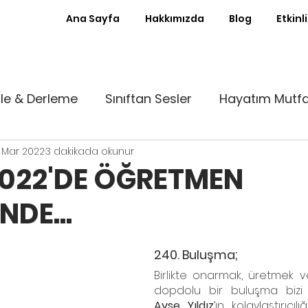
Ana Sayfa
Hakkımızda
Blog
Etkinl
le & Derleme
Sınıftan Sesler
Hayatım Mutf
 Mar 2022
3 dakikada okunur
st Kürsü
Ayın Röportajı
Sıfır Atık Sınıf
022'DE ÖĞRETMEN
NDE...
nde
Patika
Denemeler
Babalık Deneyimle
240. Buluşma;
To Usta
Birlikte onarmak, üretmek v
Ayşe Yıldız
’ın kolaylaştırıcı