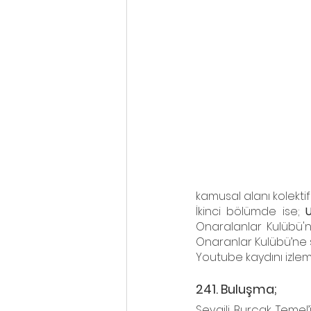
kamusal alanı kolektif
İkinci bölümde ise; 
Onaralanlar Kulübü'n
Onaranlar Kulübü’ne 
Youtube kaydını izleme
241. Buluşma;
Sevgili Burçak Temel’i