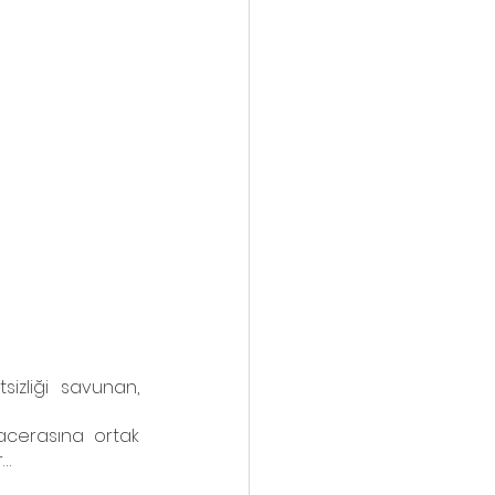
izliği savunan, 
acerasına ortak 
r…