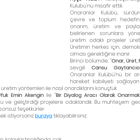
Kulübü'nü misafir ettik.
Onaranlar Kulübü, sürdürüle
çevre ve toplum hedefine
onarım, üretim ve paylaş
belirlenen sorunlara yöne
üretim odaklı projeler ürete
Üretimin herkes için, demokra
olması gerektiğine inanır.
Birinci bölümde; "
Onar, Üret, 
sevgili 
Cansu Gaytancıo
Onaranlar Kulübü'nü bir ar
hareket kabiliyeti sağlayan 
 üretim yöntemleri ile nasıl onardıklarını konuştuk.
Ufuk Emin Akengin
 ile "
Bir Diyalog Aracı Olarak Onarmak
ü ve geliştirdiği projelere odaklandık. Bu muhteşem ge
sonsuz teşekkürler.
k istiyorsanız 
buraya
 tıklayabilirsiniz.
n kolaylaştırıcılığında çok 