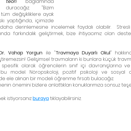
l teori
 bağlamında 
duracağız.  "Bizim 
 tüm değişikliklere ayak 
ı yaptığında, içimizde 
 daha derinlemesine incelemek faydalı olabilir.  Stresl
nda farkındalık geliştirmek, bize ihtiyacımız olan deste
Dr. Vahap Yorgun
 ile "
Travmaya Duyarlı Okul
" hakkın
ştiremezsin! Gelişimsel travmaların ki bunlara küçük travm
pesifik olarak öğrencilerin sınıf içi davranışlarına v
r bu model. Nöropsikoloji, pozitif psikoloji ve sosyal ad
e ele alınan bir modeli öğrenme fırsatı bulacağız.
menin önemini bizlere anlattıkları konuklarımıza sonsuz teşe
k istiyorsanız 
buraya
 tıklayabilirsiniz.