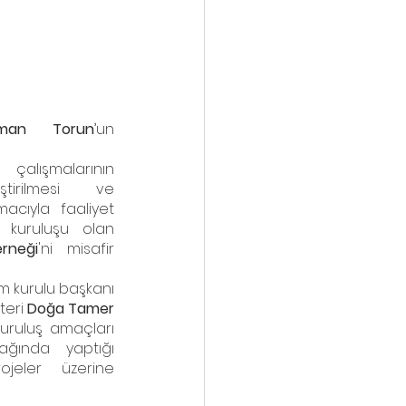
man Torun
’un 
 çalışmalarının 
eştirilmesi ve 
acıyla faaliyet 
gösteren bir sivil toplum kuruluşu olan 
erneği
'ni misafir 
İlk bölümde derneğin yönetim kurulu başkanı 
eri 
Doğa Tamer
kuruluş amaçları 
ında yaptığı 
rojeler üzerine 