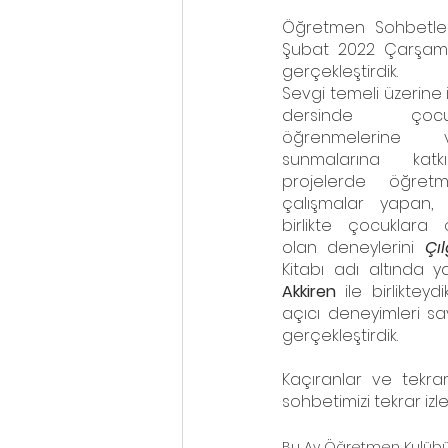
Öğretmen Sohbetleri
Şubat 2022 Çarşamb
gerçekleştirdik.
Sevgi temeli üzerine i
dersinde çocuk
öğrenmelerine v
sunmalarına katkı
projelerde öğretm
çalışmalar yapan, 
birlikte çocuklara 
olan deneylerini 
Çı
Kitabı adı altında y
Akkiren
 ile birliktey
açıcı deneyimleri say
gerçekleştirdik. 
Kaçıranlar ve tekra
sohbetimizi tekrar izl
Bu Ay Öğretmen Kulüb