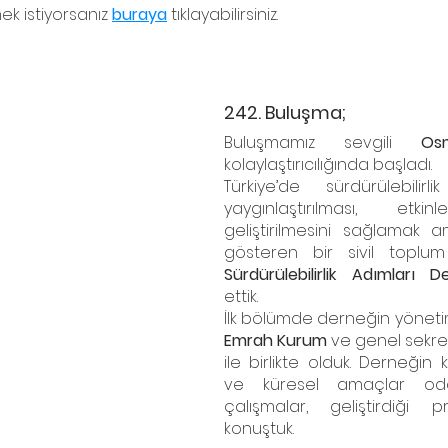
k istiyorsanız 
buraya
 tıklayabilirsiniz.
242. Buluşma;
Buluşmamız sevgili 
Os
kolaylaştırıcılığında başladı.
Türkiye’de sürdürülebilirlik
yaygınlaştırılması, etkinl
geliştirilmesini sağlamak am
Sürdürülebilirlik Adımları D
ettik. 
Emrah Kurum
 ve genel sekret
ile birlikte olduk. Derneğin 
ve küresel amaçlar odağ
çalışmalar, geliştirdiği p
konuştuk.