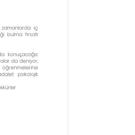
i zamanlarda iç 
ği bulma fırsatı 
da konuşacağız. 
alar da deniyor, 
e öğrenmelerine 
alet psikolojik 
kkürler.