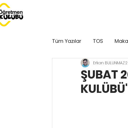
Tüm Yazılar
TOS
Maka
Erkan BULUNMAZ
2
Dersimiz Dünya
Serbe
ŞUBAT 2
KULÜBÜ'
Bu Ay Öğretmen Kulübü'
Kulüp'ten Sesler
GePe