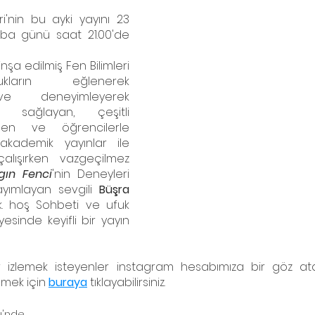
'nin bu ayki yayını 23 
a günü saat 21.00'de 
nşa edilmiş Fen Bilimleri 
ların eğlenerek 
e deneyimleyerek 
 sağlayan, çeşitli 
en ve öğrencilerle 
akademik yayınlar ile 
çalışırken vazgeçilmez 
lgın Fenci
'nin Deneyleri 
ayımlayan sevgili 
Büşra 
dik. hoş Sohbeti ve ufuk 
esinde keyifli bir yayın 
r izlemek isteyenler instagram hesabımıza bir göz atab
emek için 
buraya
 tıklayabilirsiniz.
ü'nde