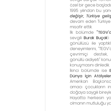
özel bir gece başladı.
1995 yılından bu yana
değişir, Türkiye geliş
devam eden Türkiye Eğ
misafir ettik. 
İlk bölümde 
"TEGV'
sevgili 
Burak Buçak
'
gönüllüsü ile yaptıkl
deneyimlerini, "TEGV'
çevrimiçi destek,
gönüllü aidiyeti" konu
konuşmasını dinledik.
İkinci bölümde ise 
Dünya İçin Atölyele
Amerikan Başkonsolo
amacı çocukların ins
doğaya saygılı bireyle
Hayatta herkesin yo
olmanın mutluluğu yaş