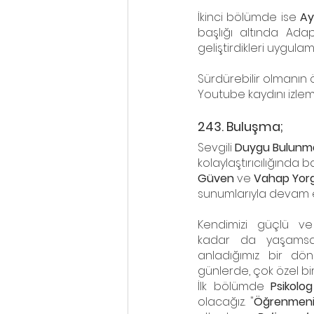
İkinci bölümde ise 
Ay
başlığı altında Adapa
geliştirdikleri uygula
Sürdürebilir olmanın 
Youtube kaydını izleme
243. Buluşma;
Sevgili 
Duygu Bulunm
kolaylaştırıcılığında
Güven
 ve 
Vahap Yor
sunumlarıyla devam e
Kendimizi güçlü ve
kadar da yaşamsal
anladığımız bir dö
günlerde, çok özel bir
İlk bölümde 
Psikolo
olacağız. "
Öğrenmenin 