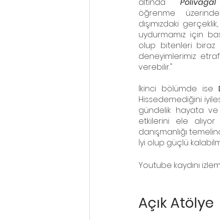
altında 
Polivaga
öğrenme üzerinde 
dışımızdaki gerçeklik,
uydurmamız için bask
olup bitenleri biraz
deneyimlerimiz etrafı
verebilir."
İkinci bölümde ise 
Hissedemediğini iyile
gündelik hayata ve s
etkilerini ele alıyo
danışmanlığı temelind
İyi olup güçlü kalabil
Youtube kaydını izleme
Açık Atölye