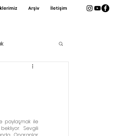
iklerimiz
Arşiv
İletişim
ak
ri
e paylaşmak ile 
dopdolu bir buluşma bizi bekliyor. Sevgili 
lığında Onaranlar 