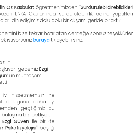
lin Öz Kasbulat
 öğretmenimizden "
Sürdürülebildirebildikle
zarı ENKA Okulları'nda sürdürülebilirlik adına yaptıklar
maları dinlediğimiz dolu dolu bir akşamı geride bıraktık.
önemini bize tekrar hatırlatan derneğe sonsuz teşekkürler
k istiyorsanız 
buraya
 tıklayabilirsiniz.
az
’ ın 
 başlayan gecemiz 
Ezgi 
gun
’ un muhteşem 
tti.
 iyi hissetmemizin ne 
 olduğunu daha iyi 
nemden geçtiğimiz bu 
 buluşma bizi bekliyor.
g Ezgi Güven
 ile birlikte 
Psikofizyolojisi
" başlığı 