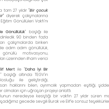
 tam 27 yıldır 
"Bir çocuk 
ir"
 diyerek çalışmalarına 
itim Gönüllüleri Vakfı'nı 
de Gönüllülük
" başlığı ile 
ı dinledik. 90 binden fazla 
arı çalışmalarda biriken 
de adım adım gönüllülük, 
 gönüllü motivasyonu, 
ları üzerinden ilham verici 
Elif Mert
 ile "
Daha İyi Bir 
r
" başlığı altında TEGV'in 
sluğu ile geliştirdiği, 
an haklarını bilen, ayrımcılık yapmadan eşitliği, şiddets
r olmaları için uğraşan projeyi anlattı.
lunun neredeyse kesiştiği bir vakfın 27 yıldır süren m
adığımız gecede sevgili Burak ve Elif’e sonsuz teşekkürle