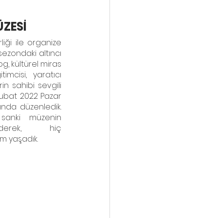
ZESİ
liği ile organize 
sezondaki altıncı 
og, kültürel miras 
mcisi, yaratıcı 
drama lideri" gibi farklı rollerin sahibi sevgili 
ubat 2022 Pazar 
günü saat 10.00 - 13.00 arasında düzenledik.  
sanki müzenin 
ederek,  hiç 
m yaşadık.