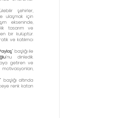
bilir şehirler, 
 ulaşmak için 
ım ekseninde, 
lik tasarım ve 
n bir kulüptür. 
tik ve katılımcı 
Paylaş
" başlığı ile 
ğlu
'nu dinledik. 
aya getiren ve 
motivasyonları, 
" başlığı altında 
ceye renk katan 