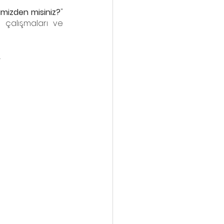
rimizden misiniz?
" 
ı çalışmaları ve 
.