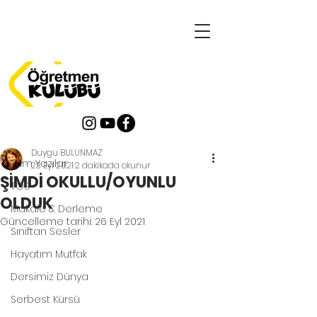
Yazı
Tüm Yazılar
Duygu BULUNMAZ
Tüm Yazılar
23 Eyl 2021
2 dakikada okunur
ŞİMDİ OKULLU/OYUNLU
TOS
OLDUK
Makale & Derleme
Güncelleme tarihi:
26 Eyl 2021
Sınıftan Sesler
Hayatım Mutfak
Dersimiz Dünya
Serbest Kürsü