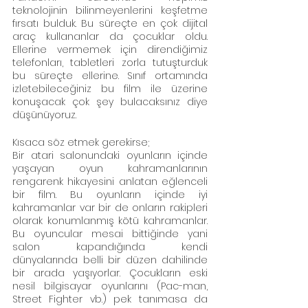
teknolojinin bilinmeyenlerini keşfetme 
fırsatı bulduk. Bu süreçte en çok dijital 
araç kullananlar da çocuklar oldu. 
Ellerine vermemek için direndiğimiz 
telefonları, tabletleri zorla tutuşturduk 
bu süreçte ellerine. Sınıf ortamında 
izletebileceğiniz bu film ile üzerine 
konuşacak çok şey bulacaksınız diye 
düşünüyoruz. 
Kısaca söz etmek gerekirse; 
Bir atari salonundaki oyunların içinde 
yaşayan oyun kahramanlarının 
rengarenk hikayesini anlatan eğlenceli 
bir film. Bu oyunların içinde iyi 
kahramanlar var bir de onların rakipleri 
olarak konumlanmış kötü kahramanlar. 
Bu oyuncular mesai bittiğinde yani 
salon kapandığında kendi 
dünyalarında belli bir düzen dahilinde 
bir arada yaşıyorlar. Çocukların eski 
nesil bilgisayar oyunlarını (Pac-man, 
Street Fighter vb.) pek tanımasa da 