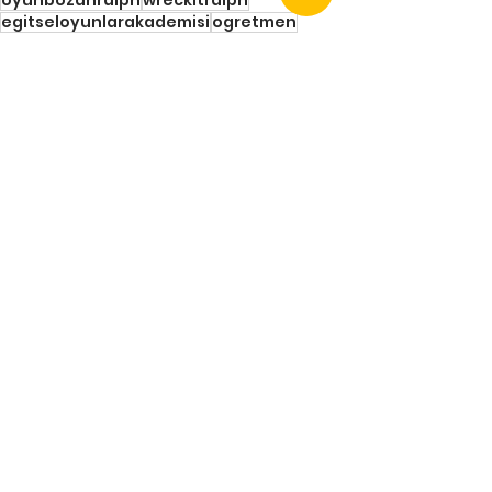
egitseloyunlarakademisi
ogretmen
TOS
Hepsini Gör
Son Yazılar