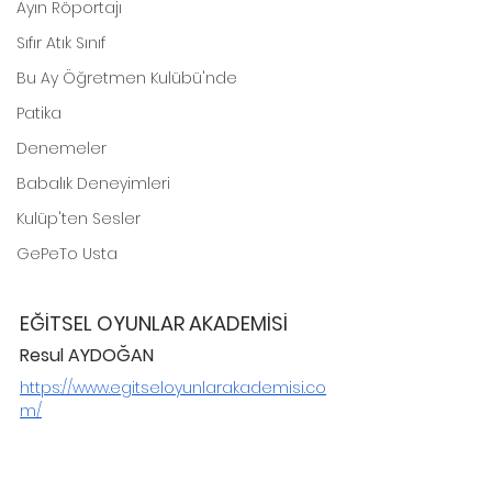
Ayın Röportajı
Sıfır Atık Sınıf
Bu Ay Öğretmen Kulübü'nde
Patika
Denemeler
Babalık Deneyimleri
Kulüp'ten Sesler
GePeTo Usta
EĞİTSEL OYUNLAR AKADEMİSİ
Resul AYDOĞAN          
https://www.egitseloyunlarakademisi.co
m/