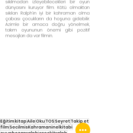
sıkılmadan izleyebilecekleri bir oyun 
dünyasını kuruyor film. Kötü olmaktan 
sıkılan Ralph’ın iyi bir kahraman olma 
çabası çocukların da hoşuna gidebilir. 
Azimle bir amaca doğru yönelmek, 
takım oyununun önemi gibi pozitif 
mesajları da var filmin. 
Eğitim
kitap
Aile
Oku
TOS
Seyret
Takip et
film
SecilmisKahramaninelkitabi
oyunbozanralph
wreckitralph