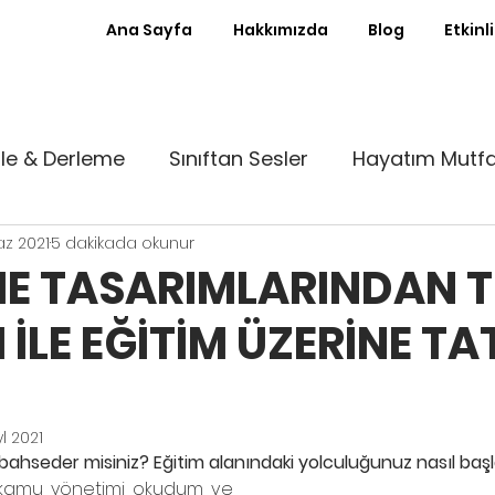
Ana Sayfa
Hakkımızda
Blog
Etkinl
le & Derleme
Sınıftan Sesler
Hayatım Mutf
az 2021
5 dakikada okunur
st Kürsü
Ayın Röportajı
Sıfır Atık Sınıf
E TASARIMLARINDAN 
İLE EĞİTİM ÜZERİNE TAT
nde
Patika
Denemeler
Babalık Deneyimle
To Usta
yl 2021
 bahseder misiniz? Eğitim alanındaki yolculuğunuz nasıl baş
 kamu yönetimi okudum ve 