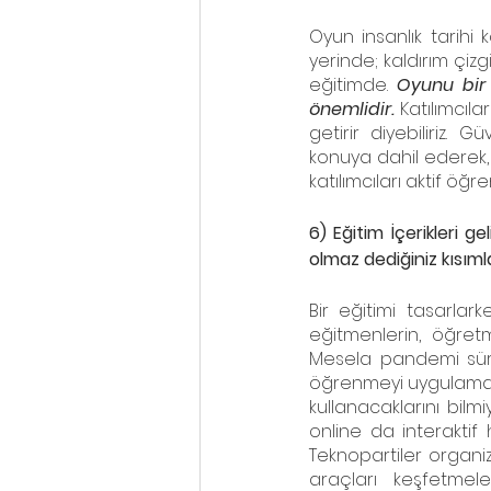
Oyun insanlık tarihi
yerinde; kaldırım çizg
eğitimde.
 Oyunu bir 
önemlidir.
 Katılımcıla
getirir diyebiliriz. 
konuya dahil ederek, 
katılımcıları aktif öğ
6) Eğitim İçerikleri 
olmaz dediğiniz kısım
Bir eğitimi tasarlark
eğitmenlerin, öğretm
Mesela pandemi süre
öğrenmeyi uygulamakta 
kullanacaklarını bilm
online da interaktif
Teknopartiler organi
araçları keşfetmele