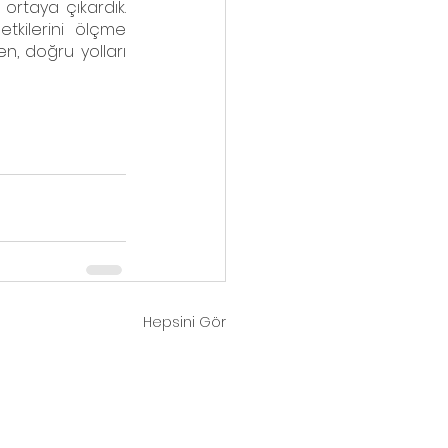
rtaya çıkardık. 
kilerini ölçme 
n, doğru yolları 
Hepsini Gör