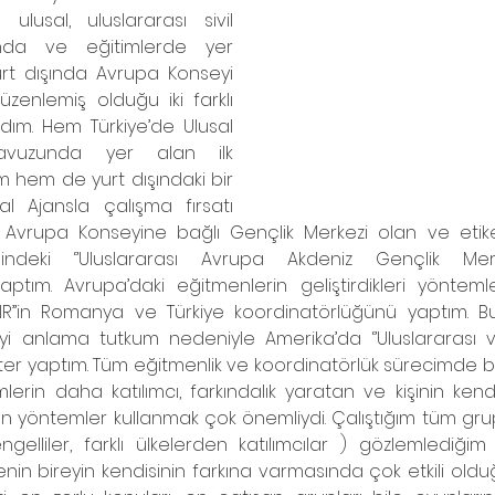
 ulusal, uluslararası sivil 
nda ve eğitimlerde yer 
rt dışında Avrupa Konseyi 
enlemiş olduğu iki farklı 
ldım. Hem Türkiye’de Ulusal 
vuzunda yer alan ilk 
hem de yurt dışındaki bir 
 Ajansla çalışma fırsatı 
Avrupa Konseyine bağlı Gençlik Merkezi olan ve etiket
sindeki ‘’Uluslararası Avrupa Akdeniz Gençlik Merke
ptım. Avrupa’daki eğitmenlerin geliştirdikleri yönteml
AIR’’in Romanya ve Türkiye koordinatörlüğünü yaptım. Bun
 anlama tutkum nedeniyle Amerika’da ‘’Uluslararası ve 
ter yaptım. Tüm eğitmenlik ve koordinatörlük sürecimde be
lerin daha katılımcı, farkındalık yaratan ve kişinin ken
 yöntemler kullanmak çok önemliydi. Çalıştığım tüm grup
engelliler, farklı ülkelerden katılımcılar ) gözlemlediği
n bireyin kendisinin farkına varmasında çok etkili oldu