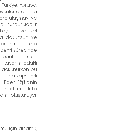
 Türkiye, Avrupa, 
oyunlar arasında 
lere ulaşmayı ve 
, sürdürülebilir 
l oyunlar ve özel 
ana dokunsun ve 
asarım bilgisine 
ndemi sürecinde 
nlı, interaktif 
, tasarım odaklı 
 dokunurken bu 
 daha kapsamlı 
 Eden Eğiticinin 
i noktası birlikte 
amı oluşturuyor 
ü için dinamik, 