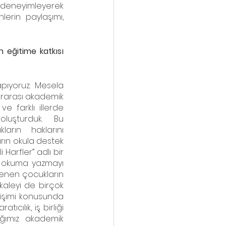
 deneyimleyerek 
rin paylaşımı, 
 eğitime katkısı 
pıyoruz. Mesela 
rarası akademik 
 farklı illerde 
luşturduk.  Bu 
rın haklarını 
arın okula destek 
arfler’’ adlı bir 
a okuma yazmayı 
enen çocukların 
aleyi de birçok 
lişimi konusunda 
ılık, iş birliği 
ığımız akademik 