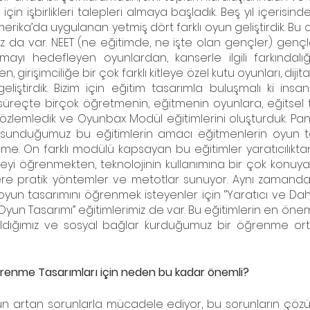
çin işbirlikleri talepleri almaya başladık. Beş yıl içerisinde
ika’da uygulanan yetmiş dört farklı oyun geliştirdik. Bu 
mız da var. NEET (ne eğitimde, ne işte olan gençler) genç
mayı hedefleyen oyunlardan, kanserle ilgili farkındalığa
 girişimciliğe bir çok farklı kitleye özel kutu oyunları, dijita
eliştirdik. Bizim için eğitim tasarımla buluşmalı ki ins
u süreçte birçok öğretmenin, eğitmenin oyunlara, eğitsel t
zlemledik ve Oyunbax Modül eğitimlerini oluşturduk. Pa
sunduğumuz bu eğitimlerin amacı eğitmenlerin oyun taba
lme. On farklı modülü kapsayan bu eğitimler yaratıcılıktan
i öğrenmekten, teknolojinin kullanımına bir çok konuya
re pratik yöntemler ve metotlar sunuyor. Aynı zamanda
oyun tasarımını öğrenmek isteyenler için ‘’Yaratıcı ve Dahil
il Oyun Tasarımı’’ eğitimlerimiz de var. Bu eğitimlerin en öneml
 aldığımız ve sosyal bağlar kurduğumuz bir öğrenme ort
Öğrenme Tasarımları için neden bu kadar önemli?
 artan sorunlarla mücadele ediyor, bu sorunların çözüm