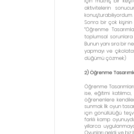
için müthiş bir keşif
aktivitelerin sonuc
konuşturabiliyordum. 
Sonra bir çok kişini
‘’Öğrenme Tasarımlar
toplumsal sorunlara o
Bunun yanı sıra bir n
yapmayı ve çikolatayı
düğümü çözmek:) 
2) Öğrenme Tasarımlar
Öğrenme Tasarımları 
ise, eğitimi katılımcı
öğrenenlere kendileri
sunmak. İlk oyun tasa
için gönüllülüğü teşv
farklı kamp oyunuydu
yıllarca uygulanmay
Oyunları geldi ve biz