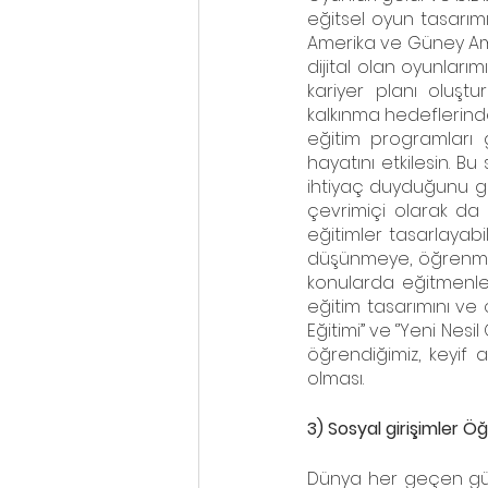
eğitsel oyun tasarımı i
Amerika ve Güney Amer
dijital olan oyunları
kariyer planı oluştur
kalkınma hedeflerinden,
eğitim programları g
hayatını etkilesin. B
ihtiyaç duyduğunu gö
çevrimiçi olarak da 
eğitimler tasarlayabi
düşünmeye, öğrenmey
konularda eğitmenle
eğitim tasarımını ve 
Eğitimi’’ ve ‘’Yeni Nes
öğrendiğimiz, keyif
olması. 
3) Sosyal girişimler 
Dünya her geçen gün