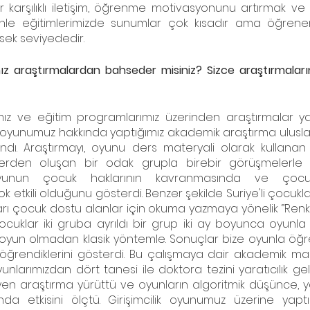
 karşılıklı iletişim, öğrenme motivasyonunu artırmak ve
e eğitimlerimizde sunumlar çok kısadır ama öğrenenle
üksek seviyededir. 
nız araştırmalardan bahseder misiniz? Sizce araştırmaların
rımız ve eğitim programlarımız üzerinden araştırmalar ya
 oyunumuz hakkında yaptığımız akademik araştırma ulusla
ndı. Araştırmayı, oyunu ders materyali olarak kullanan ve
rden oluşan bir odak grupla birebir görüşmelerle o
unun çocuk haklarının kavranmasında ve çocukla
ok etkili olduğunu gösterdi. Benzer şekilde Suriye'li çocukl
ları çocuk dostu alanlar için okuma yazmaya yönelik ‘’Renkli H
çocuklar iki gruba ayrıldı bir grup iki ay boyunca oyunl
 oyun olmadan klasik yöntemle. Sonuçlar bize oyunla öğr
i öğrendiklerini gösterdi. Bu çalışmaya dair akademik mak
larımızdan dört tanesi ile doktora tezini yaratıcılık ge
 araştırma yürüttü ve oyunların algoritmik düşünce, yaratıc
zında etkisini ölçtü. Girişimcilik oyunumuz üzerine yapt