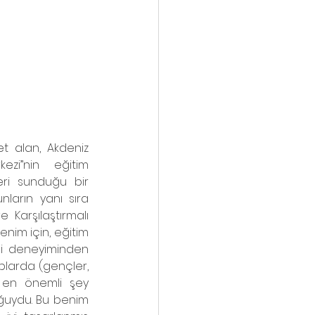
 alan, Akdeniz 
zi’’nin eğitim 
eri sunduğu bir 
ların yanı sıra  
Karşılaştırmalı 
nim için, eğitim 
di deneyiminden 
larda (gençler, 
m en önemli şey 
ğuydu. Bu benim 