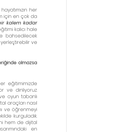
hayatımızın her 
m için en çok da 
ir kalem kadar 
itimi kalıcı hale 
mde bahsedilecek 
rleştirebilir ve 
eriğinde olmazsa 
Her eğitimimizde 
 ve dinliyoruz. 
e oyun tabanlı 
l araçları nasıl 
ımı ve öğrenmeyi 
lde kurguladık. 
 hem de dijital 
sarımındaki en 