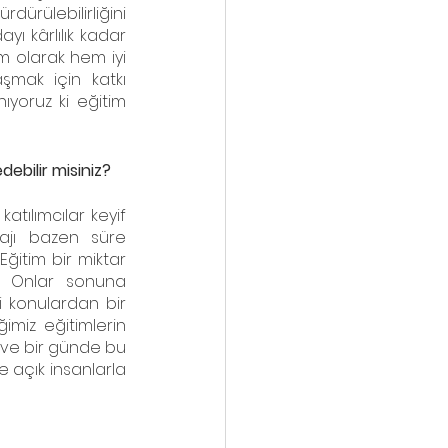
dürülebilirliğini 
ı kârlılık kadar 
im olarak hem iyi 
mak için katkı 
ıyoruz ki eğitim 
debilir misiniz?
tılımcılar keyif 
ajı bazen süre 
ğitim bir miktar 
. Onlar sonuna 
i konulardan bir 
miz eğitimlerin 
ı ve bir günde bu 
 açık insanlarla 