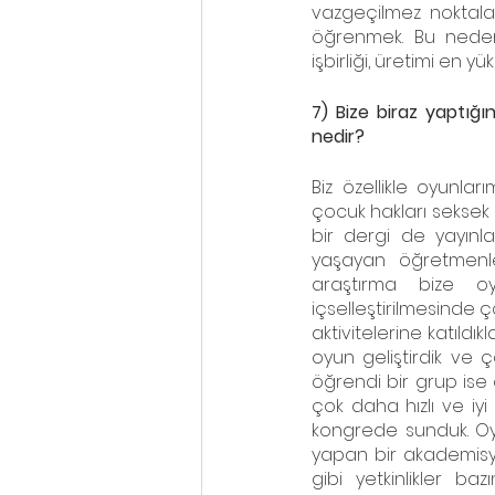
vazgeçilmez noktalar
öğrenmek. Bu nedenl
işbirliği, üretimi en y
7) Bize biraz yaptığı
nedir?
Biz özellikle oyunla
çocuk hakları seksek
bir dergi de yayınla
yaşayan öğretmenle
araştırma bize oy
içselleştirilmesinde ç
aktivitelerine katıldık
oyun geliştirdik ve 
öğrendi bir grup ise
çok daha hızlı ve iy
kongrede sunduk. Oyun
yapan bir akademisyen
gibi yetkinlikler ba