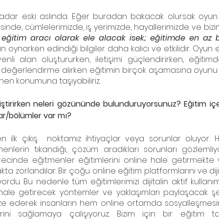
 kadar eski aslında. Eğer buradan bakacak olursak oyun 
isinde, cümlelerimizde, iş yerimizde, hayallerimizde ve bizi
eğitim aracı olarak ele alacak isek; eğitimde en az b
rın oynarken edindiği bilgiler daha kalıcı ve etkilidir. Oyun eğ
Güvenli alan oluştururken, iletişimi güçlendirirken, eğiti
değerlendirme alırken eğitimin birçok aşamasına oyunu ye
renen konumuna taşıyabiliriz.
geliştirirken neleri gözününde bulunduruyorsunuz? Eğitim iç
lar/bölümler var mı?
en ilk çıkış  noktamız ihtiyaçlar veya sorunlar oluyor. 
enlerin tıkandığı, çözüm aradıkları sorunları gözlemliyor
cinde eğitmenler eğitimlerini online hale getirmekte v
zorlandılar. Bir çoğu online eğitim platformlarını ve dijita
iyordu. Bu nedenle tüm eğitimlerimizi dijitalin aktif kullan
 hale getirecek yöntemler ve yaklaşımları paylaşacak şeki
ze ederek insanların hem online ortamda sosyalleşmesini
rini sağlamaya çalışıyoruz. Bizim için bir eğitim ta