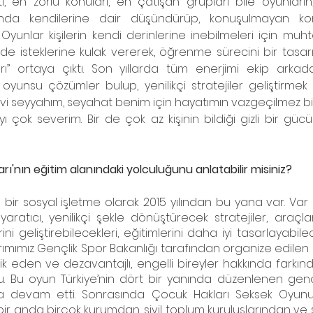
ti, en zorlu konuları, en çatışan grupları bile oyunların,
unda kendilerine dair düşündürüp, konuşulmayan konul
Oyunlar kişilerin kendi derinlerine inebilmeleri için muht
n de isteklerine kulak vererek, öğrenme sürecini bir tasa
ı’’ ortaya çıktı. Son yıllarda tüm enerjimi ekip arkadaşl
yunsu çözümler bulup, yenilikçi stratejiler geliştirmek 
evi seyyahım, seyahat benim için hayatımın vazgeçilmez bir
 çok severim. Bir de çok az kişinin bildiği gizli bir gücü
ı'nın eğitim alanındaki yolculuğunu anlatabilir misiniz?
bir sosyal işletme olarak 2015 yılından bu yana var. Var
, yaratıcı, yenilikçi şekle dönüştürecek stratejiler, araçla
ni geliştirebilecekleri, eğitimlerini daha iyi tasarlayabile
rımımız Gençlik Spor Bakanlığı tarafından organize edilen 
ik eden ve dezavantajlı, engelli bireyler hakkında farkındal
. Bu oyun Türkiye’nin dört bir yanında düzenlenen genç
a devam etti. Sonrasında Çocuk Hakları Seksek Oyunu, 
 bir anda birçok kurumdan, sivil toplum kuruluşlarından ve ş