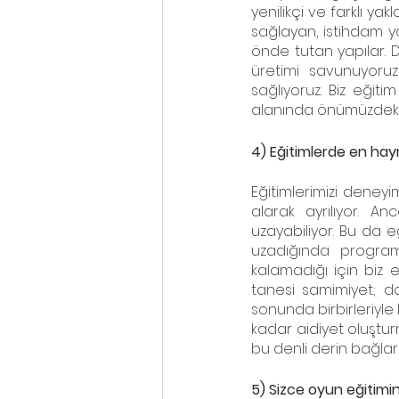
yenilikçi ve farklı yak
sağlayan, istihdam ya
önde tutan yapılar. Dü
üretimi savunuyoruz
sağlıyoruz. Biz eğitim
alanında önümüzdeki y
4) Eğitimlerde en hayre
Eğitimlerimizi deneyi
alarak ayrılıyor. A
uzayabiliyor. Bu da e
uzadığında programı
kalamadığı için biz e
tanesi samimiyet; da
sonunda birbirleriyle 
kadar aidiyet oluştur
bu denli derin bağlar 
5) Sizce oyun eğitimi