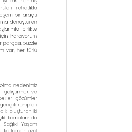
 iyi tasarlanmış 
arı rahatlıkla 
eşem bir araçtı. 
rıma dönüştüren 
arımla birlikte 
için harcıyorum. 
 parçası, puzzle 
m var, her türlü 
 olma nedenimiz 
r geliştirmek ve 
cekleri çözümler 
gençlik kampları 
ık oluşturan iki 
lik kamplarında 
Sağlıklı Yaşam 
irketlerden özel 