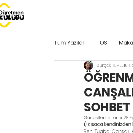
Tüm Yazılar
TOS
Maka
Burçak TEMEL
10 H
Dersimiz Dünya
Serbe
ÖĞRENM
CANŞALI 
Bu Ay Öğretmen Kulübü'
SOHBET
Kulüp'ten Sesler
GePe
Güncelleme tarihi:
28 E
1) Kısaca kendinizden
Ben Tuğba Çanşalı,