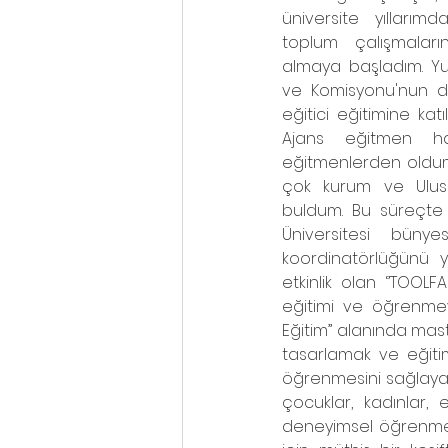
üniversite yıllarımda
toplum çalışmaları
almaya başladım. Yu
ve Komisyonu'nun düz
eğitici eğitimine katı
Ajans eğitmen ha
eğitmenlerden oldum 
çok kurum ve Ulusal
buldum. Bu süreçte 
Üniversitesi bünye
koordinatörlüğünü ya
etkinlik olan ‘’TOOLF
eğitimi ve öğrenmeyi
Eğitim’’ alanında mas
tasarlamak ve eğitim
öğrenmesini sağlayan
çocuklar, kadınlar, 
deneyimsel öğrenmeni