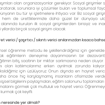
laşımları olan organizasyonlar gerekiyor. Sosyal girişimler sür
ratarak, sorunlara iyi çözümler bulan ve toplumsal fayday
nyanın bu tür iyi işletmelere ihtiyacı var. Biz sosyal giriş
 hem de ürettiklerimizle daha güzel bir dünyaya ulaş
 alanında kurulan ilk sosyal girişimlerden birisiyiz ve inan
ıllarda birçok sosyal girişim olacak. 
t verici / şaşırtıcı / sıkıntı verici anılarınızdan kısaca bahse
msel öğrenme metodu ile şekillendirdiğimiz için genelde ka
ncak eğitimlerin deneyime dayanmasının bir dezavant
ğitimin bitiş saatinin bir miktar sarkmasına neden oluyor. E
 olan katılımcılarımız erken ayrılmak zorunda kalıyor
ksildiğimiz için üzülüyoruz. Onun dışında en hayret veric
ha önce hiç karşılaşmamış insanların ofisimizde verdiği
kişisel bilgilerini paylaşmaları, eğitim salonunu toplamalar
malarını görmek çok mutluluk ve hayret verici. Öğrenmeye
kurmak çok keyifli. 
n neresinde yer almalı?